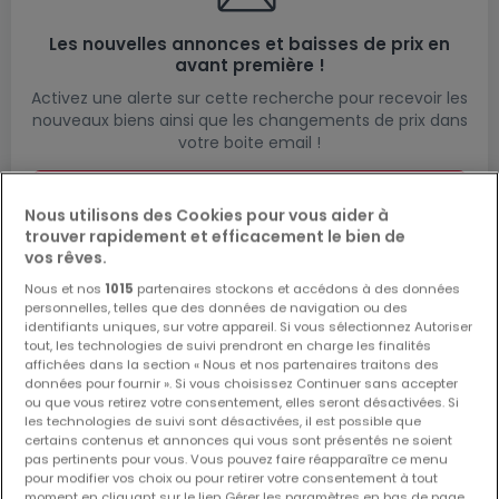
Les nouvelles annonces et baisses de prix en
avant première !
Activez une alerte sur cette recherche pour recevoir les
nouveaux biens ainsi que les changements de prix dans
votre boite email !
Créez une alerte
Nous utilisons des Cookies pour vous aider à
trouver rapidement et efficacement le bien de
vos rêves.
Nous et nos
1015
partenaires stockons et accédons à des données
personnelles, telles que des données de navigation ou des
identifiants uniques, sur votre appareil. Si vous sélectionnez Autoriser
Modifiez vos critères de recherche pour plus
tout, les technologies de suivi prendront en charge les finalités
de résultats
affichées dans la section « Nous et nos partenaires traitons des
données pour fournir ». Si vous choisissez Continuer sans accepter
ou que vous retirez votre consentement, elles seront désactivées. Si
les technologies de suivi sont désactivées, il est possible que
certains contenus et annonces qui vous sont présentés ne soient
pas pertinents pour vous. Vous pouvez faire réapparaître ce menu
Type de commerces en location à
pour modifier vos choix ou pour retirer votre consentement à tout
Heffingen
moment en cliquant sur le lien Gérer les paramètres en bas de page.