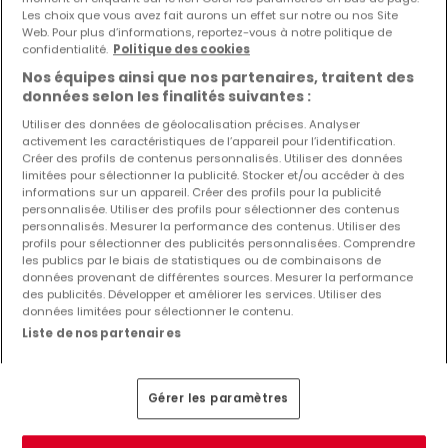
Les choix que vous avez fait aurons un effet sur notre ou nos Site
Locaux commerciaux à louer Heffingen
Web. Pour plus d’informations, reportez-vous à notre politique de
confidentialité.
Politique des cookies
Fonds de commerce à louer Heffingen
Nos équipes ainsi que nos partenaires, traitent des
Restaurants à louer Heffingen
données selon les finalités suivantes :
Hôtels à louer Heffingen
Utiliser des données de géolocalisation précises. Analyser
Entrepôts à louer Heffingen
activement les caractéristiques de l’appareil pour l’identification.
Créer des profils de contenus personnalisés. Utiliser des données
Exploitations agricoles à louer Heffingen
limitées pour sélectionner la publicité. Stocker et/ou accéder à des
informations sur un appareil. Créer des profils pour la publicité
Autres recherches suggérées
personnalisée. Utiliser des profils pour sélectionner des contenus
personnalisés. Mesurer la performance des contenus. Utiliser des
Commerces à Heffingen
profils pour sélectionner des publicités personnalisées. Comprendre
les publics par le biais de statistiques ou de combinaisons de
Immobilier à Heffingen
données provenant de différentes sources. Mesurer la performance
des publicités. Développer et améliorer les services. Utiliser des
Agences immobilières à Heffingen
données limitées pour sélectionner le contenu.
Estimation immobilière
Liste de nos partenaires
Gérer les paramètres