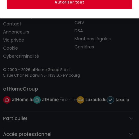
Autoriser tout
CGU
atHomeGroup
CGV
Contact
DSA
Annonceurs
Mentions légales
Vie privée
Carrières
Cookie
Cybercriminalité
© 2000 -
2026
atHome Group S.à.r.l.
5, rue Charles Darwin L-1433 Luxembourg
atHomeGroup
Particulier
Accès professionnel