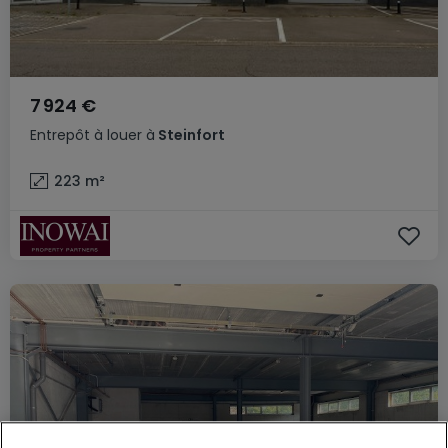
7 924 €
Entrepôt
à louer
à
Steinfort
223
m²