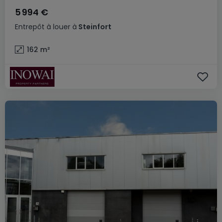
5 994 €
Entrepôt
à louer
à
Steinfort
162
m²