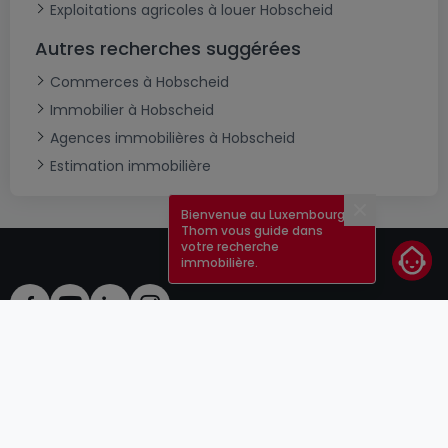
Exploitations agricoles à louer Hobscheid
Autres recherches suggérées
Commerces à Hobscheid
Immobilier à Hobscheid
Agences immobilières à Hobscheid
Estimation immobilière
Bienvenue au Luxembourg !
Fermer
Thom vous guide dans
votre recherche
immobilière.
CGU
atHomeGroup
CGV
Contact
DSA
Annonceurs
Mentions légales
Vie privée
Carrières
Cookie