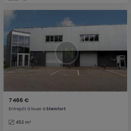
7 466 €
Entrepôt
à louer
à
Steinfort
452
m²