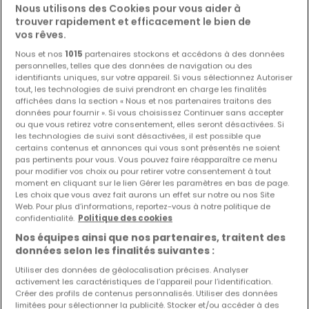
Nous utilisons des Cookies pour vous aider à
trouver rapidement et efficacement le bien de
vos rêves.
Nous et nos
1015
partenaires stockons et accédons à des données
personnelles, telles que des données de navigation ou des
identifiants uniques, sur votre appareil. Si vous sélectionnez Autoriser
tout, les technologies de suivi prendront en charge les finalités
affichées dans la section « Nous et nos partenaires traitons des
données pour fournir ». Si vous choisissez Continuer sans accepter
ou que vous retirez votre consentement, elles seront désactivées. Si
3 345 €
les technologies de suivi sont désactivées, il est possible que
Entrepôt
à louer
à
Steinfort
certains contenus et annonces qui vous sont présentés ne soient
pas pertinents pour vous. Vous pouvez faire réapparaître ce menu
pour modifier vos choix ou pour retirer votre consentement à tout
223
m²
moment en cliquant sur le lien Gérer les paramètres en bas de page.
Les choix que vous avez fait aurons un effet sur notre ou nos Site
Web. Pour plus d’informations, reportez-vous à notre politique de
confidentialité.
Politique des cookies
Nos équipes ainsi que nos partenaires, traitent des
données selon les finalités suivantes :
EXCLUSIVITÉ ATHOME
Utiliser des données de géolocalisation précises. Analyser
activement les caractéristiques de l’appareil pour l’identification.
Créer des profils de contenus personnalisés. Utiliser des données
limitées pour sélectionner la publicité. Stocker et/ou accéder à des