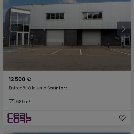
12 500 €
Entrepôt
à louer
à
Steinfort
681
m²