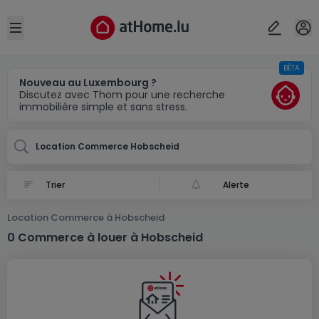
Localité(s)
Annuler
OK
Open sidebar
BÊTA
Hobscheid
Nouveau au Luxembourg ?
Discutez avec Thom pour une recherche
immobilière simple et sans stress.
Location Commerce Hobscheid
Alerte
Location Commerce à Hobscheid
0 Commerce à louer à Hobscheid