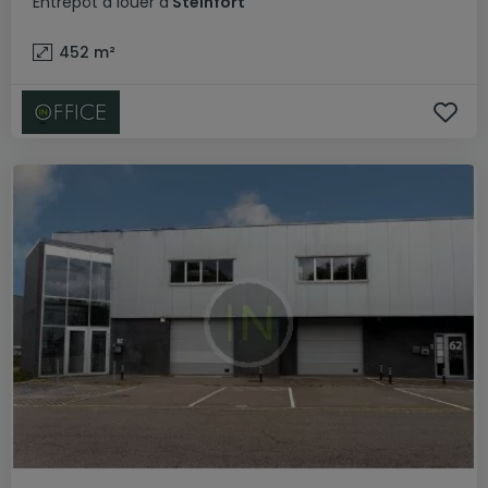
Entrepôt
à louer
à
Steinfort
452
m²