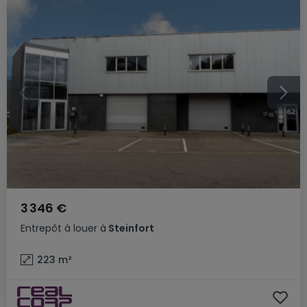
3 346 €
Entrepôt
à louer
à
Steinfort
223
m²