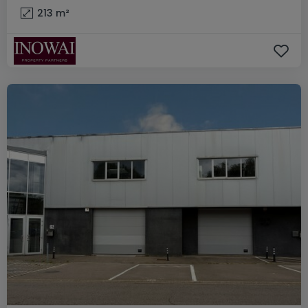
213
m²