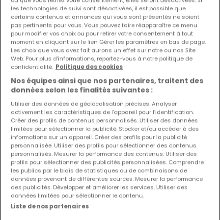
ou que vous retirez votre consentement, elles seront désactivées. Si
les technologies de suivi sont désactivées, il est possible que
certains contenus et annonces qui vous sont présentés ne soient
Les nouvelles annonces et baisses de prix en
pas pertinents pour vous. Vous pouvez faire réapparaître ce menu
avant première !
pour modifier vos choix ou pour retirer votre consentement à tout
moment en cliquant sur le lien Gérer les paramètres en bas de page.
Activez une alerte sur cette recherche pour recevoir les
Les choix que vous avez fait aurons un effet sur notre ou nos Site
nouveaux biens ainsi que les changements de prix dans
Web. Pour plus d’informations, reportez-vous à notre politique de
votre boite email !
confidentialité.
Politique des cookies
Nos équipes ainsi que nos partenaires, traitent des
Créez une alerte
données selon les finalités suivantes :
Utiliser des données de géolocalisation précises. Analyser
activement les caractéristiques de l’appareil pour l’identification.
Créer des profils de contenus personnalisés. Utiliser des données
limitées pour sélectionner la publicité. Stocker et/ou accéder à des
informations sur un appareil. Créer des profils pour la publicité
Modifiez vos critères de recherche pour plus
personnalisée. Utiliser des profils pour sélectionner des contenus
personnalisés. Mesurer la performance des contenus. Utiliser des
de résultats
profils pour sélectionner des publicités personnalisées. Comprendre
les publics par le biais de statistiques ou de combinaisons de
données provenant de différentes sources. Mesurer la performance
des publicités. Développer et améliorer les services. Utiliser des
données limitées pour sélectionner le contenu.
Type de commerces en location à
Liste de nos partenaires
Holzthum