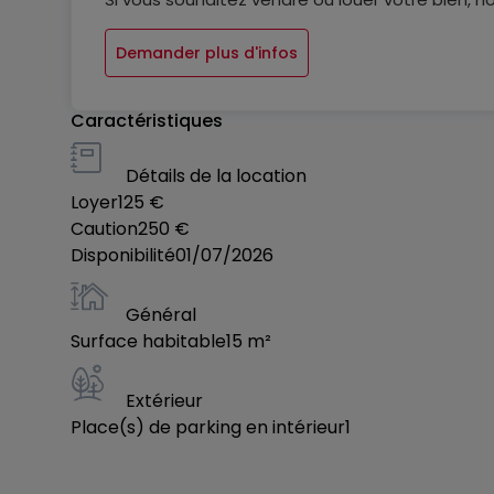
faire ainsi que notre qualité de service. Nous v
Demander plus d'infos
Caractéristiques
Détails de la location
Loyer
125 €
Caution
250 €
Disponibilité
01/07/2026
Général
Surface habitable
15
m²
Extérieur
Place(s) de parking en intérieur
1