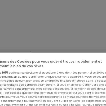
lisons des Cookies pour vous aider à trouver rapidement et
ment le bien de vos rêves.
os
1015
partenaires stockons et accédons à des données personnelles, telles
navigation ou des identifiants uniques, sur votre appareil. Si vous sélection
echnologies de suivi prendront en charge les finalités affichées dans la sectio
aires traitons des données pour fournir ». Si vous choisissez Continuer sans 
tirez votre consentement, elles seront désactivées. Si les technologies de sui
s, il est possible que certains contenus et annonces qui vous sont présentés
ents pour vous. Vous pouvez faire réapparaître ce menu pour modifier vos choi
tre consentement à tout moment en cliquant sur le lien Gérer les paramètres e
ue vous avez fait aurons un effet sur notre ou nos Site Web. Pour plus d’inform