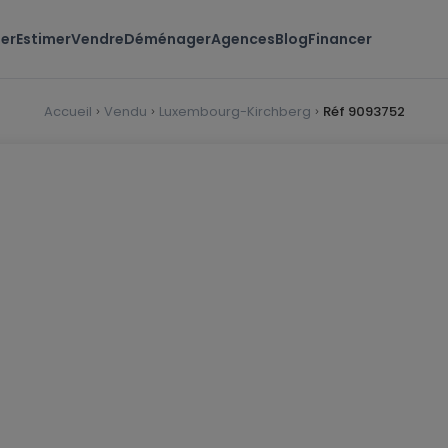
er
Estimer
Vendre
Déménager
Agences
Blog
Financer
Accueil
Vendu
Luxembourg-Kirchberg
Réf 9093752