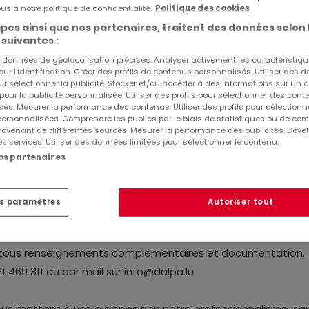
us à notre politique de confidentialité.
Politique des cookies
pes ainsi que nos partenaires, traitent des données selon 
 suivantes :
es données de géolocalisation précises. Analyser activement les caractéristiq
pour l’identification. Créer des profils de contenus personnalisés. Utiliser des
ur sélectionner la publicité. Stocker et/ou accéder à des informations sur un a
 pour la publicité personnalisée. Utiliser des profils pour sélectionner des con
és. Mesurer la performance des contenus. Utiliser des profils pour sélectionn
 personnalisées. Comprendre les publics par le biais de statistiques ou de co
x emplacement intérieur au sous-sol d'une résidence, situé
ovenant de différentes sources. Mesurer la performance des publicités. Dével
es services. Utiliser des données limitées pour sélectionner le contenu.
nos partenaires
es paramètres
Autoriser tout
pas de toutes les institutions importantes.
r tous renseignements complémentaires et documentation.
 469 311 ou par mail sur info@dalpa.lu
ous mettons à votre disposition notre professionnalisme, sav