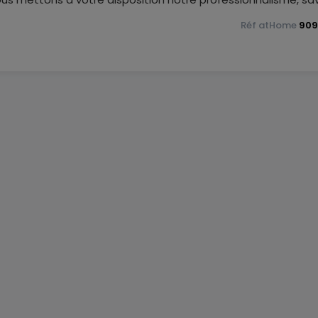
ous proposons des estimations rapides, gratuites et réalistes
Réf
atHome
909