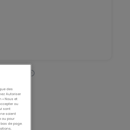
 que des
nez Autoriser
n « Nous et
accepter ou
vi sont
 ne soient
x ou pour
n bas de page.
ations,