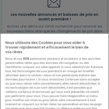
Les nouvelles annonces et baisses de prix en
avant première !
Activez une alerte sur cette recherche pour recevoir les
nouveaux biens ainsi que les changements de prix dans
votre boite email !
Nous utilisons des Cookies pour vous aider à
Créez une alerte
trouver rapidement et efficacement le bien de
vos rêves.
Nous et nos
1015
partenaires stockons et accédons à des données
personnelles, telles que des données de navigation ou des
identifiants uniques, sur votre appareil. Si vous sélectionnez Autoriser
Maisons à Senningerberg par nombre de
tout, les technologies de suivi prendront en charge les finalités
chambres
affichées dans la section « Nous et nos partenaires traitons des
données pour fournir ». Si vous choisissez Continuer sans accepter
2 chambres
ou que vous retirez votre consentement, elles seront désactivées. Si
les technologies de suivi sont désactivées, il est possible que
3 chambres
certains contenus et annonces qui vous sont présentés ne soient
pas pertinents pour vous. Vous pouvez faire réapparaître ce menu
4 chambres
pour modifier vos choix ou pour retirer votre consentement à tout
5 chambres
moment en cliquant sur le lien Gérer les paramètres en bas de page.
Les choix que vous avez fait aurons un effet sur notre ou nos Site