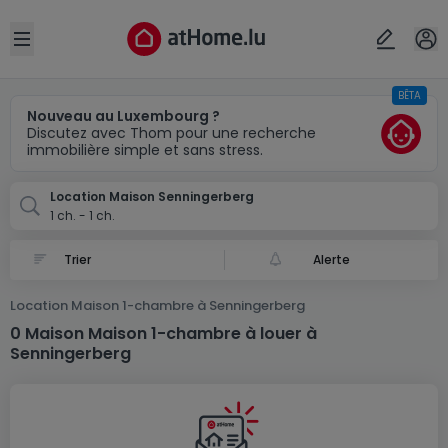
Localité(s)
Annuler
OK
Open sidebar
BÊTA
Senningerberg
Nouveau au Luxembourg ?
Discutez avec Thom pour une recherche
immobilière simple et sans stress.
Location Maison Senningerberg
1 ch. - 1 ch.
Alerte
Location Maison 1-chambre à Senningerberg
0 Maison Maison 1-chambre à louer à
Senningerberg