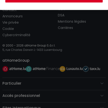
CGU
atHomeGroup
CGV
Contact
DSA
Annonceurs
Mentions légales
Vie privée
Carrières
Cookie
Cybercriminalité
© 2000 -
2026
atHome Group S.à.r.l.
5, rue Charles Darwin L-1433 Luxembourg
atHomeGroup
Particulier
Accès professionnel
Sites internationaux