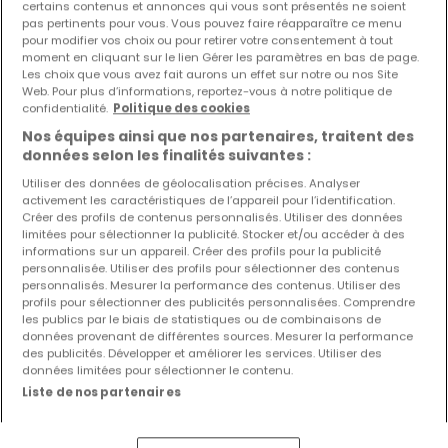
certains contenus et annonces qui vous sont présentés ne soient
pas pertinents pour vous. Vous pouvez faire réapparaître ce menu
Les nouvelles annonces et baisses de prix en
pour modifier vos choix ou pour retirer votre consentement à tout
avant première !
moment en cliquant sur le lien Gérer les paramètres en bas de page.
Les choix que vous avez fait aurons un effet sur notre ou nos Site
Activez une alerte sur cette recherche pour recevoir les
Web. Pour plus d’informations, reportez-vous à notre politique de
nouveaux biens ainsi que les changements de prix dans
confidentialité.
Politique des cookies
votre boite email !
Nos équipes ainsi que nos partenaires, traitent des
données selon les finalités suivantes :
Créez une alerte
Utiliser des données de géolocalisation précises. Analyser
activement les caractéristiques de l’appareil pour l’identification.
Créer des profils de contenus personnalisés. Utiliser des données
limitées pour sélectionner la publicité. Stocker et/ou accéder à des
informations sur un appareil. Créer des profils pour la publicité
Maisons à Tarchamps par nombre de
personnalisée. Utiliser des profils pour sélectionner des contenus
personnalisés. Mesurer la performance des contenus. Utiliser des
chambres
profils pour sélectionner des publicités personnalisées. Comprendre
les publics par le biais de statistiques ou de combinaisons de
2 chambres
données provenant de différentes sources. Mesurer la performance
3 chambres
des publicités. Développer et améliorer les services. Utiliser des
données limitées pour sélectionner le contenu.
4 chambres
Liste de nos partenaires
5 chambres
6 chambres