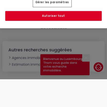
Gérer les paramètres
Autoriser tout
Modifiez vos critères de recherche pour plus
de résultats
Autres recherches suggérées
Agences immobilières à Tarchamps
Bienvenue au Luxembourg !
Fermer
Thom vous guide dans
Estimation immobilière
votre recherche
immobilière.
CGU
atHomeGroup