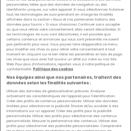
personnelles, telles que des données de navigation ou des
identifiants uniques, sur votre appareil. Si vous sélectionnez Autoriser
tout, les technologies de suivi prendront en charge les finalités
Les nouvelles annonces et baisses de prix en
affichées dans la section « Nous et nos partenaires traitons des
avant première !
données pour fournir ». Si vous choisissez Continuer sans accepter
ou que vous retirez votre consentement, elles seront désactivées. Si
Activez une alerte sur cette recherche pour recevoir les
les technologies de suivi sont désactivées, il est possible que
nouveaux biens ainsi que les changements de prix dans
certains contenus et annonces qui vous sont présentés ne soient
votre boite email !
pas pertinents pour vous. Vous pouvez faire réapparaître ce menu
pour modifier vos choix ou pour retirer votre consentement à tout
moment en cliquant sur le lien Gérer les paramètres en bas de page.
Créez une alerte
Les choix que vous avez fait aurons un effet sur notre ou nos Site
Web. Pour plus d’informations, reportez-vous à notre politique de
confidentialité.
Politique des cookies
Nos équipes ainsi que nos partenaires, traitent des
données selon les finalités suivantes :
Maisons à Saint-Pancré (FR) par nombre
de chambres
Utiliser des données de géolocalisation précises. Analyser
activement les caractéristiques de l’appareil pour l’identification.
1 chambre
Créer des profils de contenus personnalisés. Utiliser des données
limitées pour sélectionner la publicité. Stocker et/ou accéder à des
3 chambres
informations sur un appareil. Créer des profils pour la publicité
personnalisée. Utiliser des profils pour sélectionner des contenus
4 chambres
personnalisés. Mesurer la performance des contenus. Utiliser des
5 chambres
profils pour sélectionner des publicités personnalisées. Comprendre
les publics par le biais de statistiques ou de combinaisons de