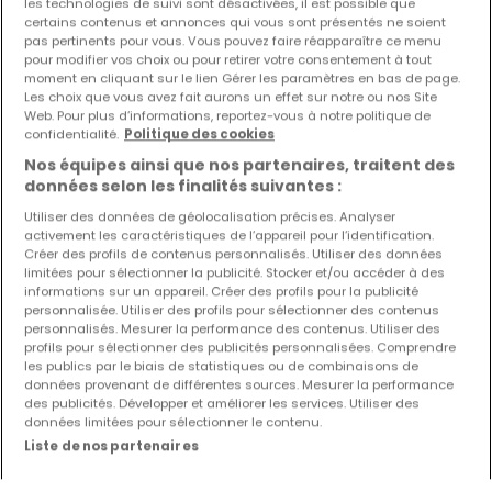
les technologies de suivi sont désactivées, il est possible que
certains contenus et annonces qui vous sont présentés ne soient
Les nouvelles annonces et baisses de prix en
pas pertinents pour vous. Vous pouvez faire réapparaître ce menu
pour modifier vos choix ou pour retirer votre consentement à tout
avant première !
moment en cliquant sur le lien Gérer les paramètres en bas de page.
Activez une alerte sur cette recherche pour recevoir les
Les choix que vous avez fait aurons un effet sur notre ou nos Site
Web. Pour plus d’informations, reportez-vous à notre politique de
nouveaux biens ainsi que les changements de prix dans
confidentialité.
Politique des cookies
votre boite email !
Nos équipes ainsi que nos partenaires, traitent des
Créez une alerte
données selon les finalités suivantes :
Utiliser des données de géolocalisation précises. Analyser
activement les caractéristiques de l’appareil pour l’identification.
Créer des profils de contenus personnalisés. Utiliser des données
limitées pour sélectionner la publicité. Stocker et/ou accéder à des
Maisons à Hetzerath (DE) par nombre de
informations sur un appareil. Créer des profils pour la publicité
personnalisée. Utiliser des profils pour sélectionner des contenus
chambres
personnalisés. Mesurer la performance des contenus. Utiliser des
profils pour sélectionner des publicités personnalisées. Comprendre
1 chambre
les publics par le biais de statistiques ou de combinaisons de
données provenant de différentes sources. Mesurer la performance
2 chambres
des publicités. Développer et améliorer les services. Utiliser des
3 chambres
données limitées pour sélectionner le contenu.
Liste de nos partenaires
4 chambres
5 chambres