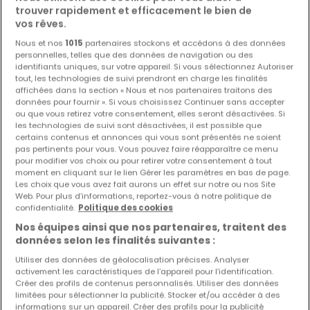
trouver rapidement et efficacement le bien de
vos rêves.
Les nouvelles annonces et baisses de prix en
avant première !
Nous et nos
1015
partenaires stockons et accédons à des données
personnelles, telles que des données de navigation ou des
Activez une alerte sur cette recherche pour recevoir les
identifiants uniques, sur votre appareil. Si vous sélectionnez Autoriser
nouveaux biens ainsi que les changements de prix dans
tout, les technologies de suivi prendront en charge les finalités
votre boite email !
affichées dans la section « Nous et nos partenaires traitons des
données pour fournir ». Si vous choisissez Continuer sans accepter
ou que vous retirez votre consentement, elles seront désactivées. Si
Créez une alerte
les technologies de suivi sont désactivées, il est possible que
certains contenus et annonces qui vous sont présentés ne soient
pas pertinents pour vous. Vous pouvez faire réapparaître ce menu
pour modifier vos choix ou pour retirer votre consentement à tout
moment en cliquant sur le lien Gérer les paramètres en bas de page.
Maisons en location à proximité
Les choix que vous avez fait aurons un effet sur notre ou nos Site
Web. Pour plus d’informations, reportez-vous à notre politique de
Maisons à louer à Noerdange
confidentialité.
Politique des cookies
Nos équipes ainsi que nos partenaires, traitent des
Maisons à louer à Useldange
données selon les finalités suivantes :
Maisons à louer à Vichten
Utiliser des données de géolocalisation précises. Analyser
activement les caractéristiques de l’appareil pour l’identification.
Créer des profils de contenus personnalisés. Utiliser des données
limitées pour sélectionner la publicité. Stocker et/ou accéder à des
informations sur un appareil. Créer des profils pour la publicité