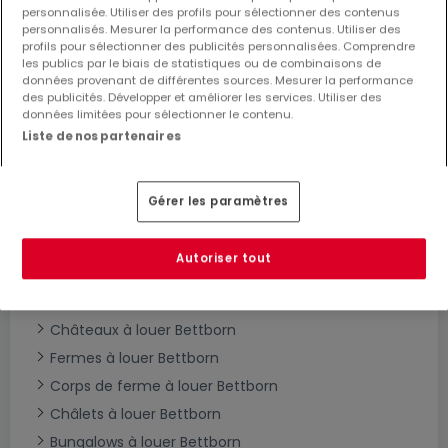
Modifiez vos critères de recherche pour plus
personnalisée. Utiliser des profils pour sélectionner des contenus
de résultats
personnalisés. Mesurer la performance des contenus. Utiliser des
profils pour sélectionner des publicités personnalisées. Comprendre
les publics par le biais de statistiques ou de combinaisons de
données provenant de différentes sources. Mesurer la performance
des publicités. Développer et améliorer les services. Utiliser des
données limitées pour sélectionner le contenu.
Type de maisons en location à Bettborn
Liste de nos partenaires
Maisons à louer Bettborn
Maisons individuelles à louer Bettborn
Gérer les paramètres
Maisons mitoyennes à louer Bettborn
Maisons jumelées à louer Bettborn
Autoriser tout
Villas à louer Bettborn
Maisons de maître à louer Bettborn
Châteaux à louer Bettborn
Fermes à louer Bettborn
Corps de ferme à louer Bettborn
Châlets à louer Bettborn
Bungalows à louer Bettborn