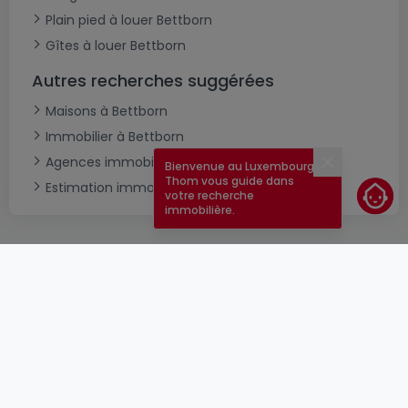
Plain pied à louer Bettborn
Gîtes à louer Bettborn
Autres recherches suggérées
Maisons à Bettborn
Immobilier à Bettborn
Agences immobilières à Bettborn
Bienvenue au Luxembourg !
Fermer
Thom vous guide dans
Estimation immobilière
votre recherche
immobilière.
CGU
atHomeGroup
CGV
Contact
DSA
Annonceurs