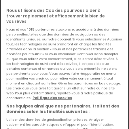
Nous utilisons des Cookies pour vous aider à
Les nouvelles annonces et baisses de prix en
trouver rapidement et efficacement le bien de
avant première !
vos rêves.
Activez une alerte sur cette recherche pour recevoir les
Nous et nos
1015
partenaires stockons et accédons à des données
nouveaux biens ainsi que les changements de prix dans
personnelles, telles que des données de navigation ou des
votre boite email !
identifiants uniques, sur votre appareil. Si vous sélectionnez Autoriser
tout, les technologies de suivi prendront en charge les finalités
Créez une alerte
affichées dans la section « Nous et nos partenaires traitons des
données pour fournir ». Si vous choisissez Continuer sans accepter
ou que vous retirez votre consentement, elles seront désactivées. Si
les technologies de suivi sont désactivées, il est possible que
certains contenus et annonces qui vous sont présentés ne soient
pas pertinents pour vous. Vous pouvez faire réapparaître ce menu
Maisons en location à proximité
pour modifier vos choix ou pour retirer votre consentement à tout
moment en cliquant sur le lien Gérer les paramètres en bas de page.
Maisons à louer à Tournai
Les choix que vous avez fait aurons un effet sur notre ou nos Site
Web. Pour plus d’informations, reportez-vous à notre politique de
Maisons à louer à Mouscron
confidentialité.
Politique des cookies
Maisons à louer à Mons
Nos équipes ainsi que nos partenaires, traitent des
Maisons à louer à Péruwelz
données selon les finalités suivantes :
Maisons à louer à Bernissart
Utiliser des données de géolocalisation précises. Analyser
activement les caractéristiques de l’appareil pour l’identification.