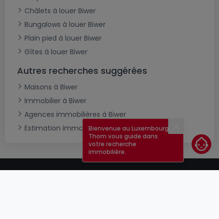
Châlets à louer Biwer
Bungalows à louer Biwer
Plain pied à louer Biwer
Gîtes à louer Biwer
Autres recherches suggérées
Maisons à Biwer
Immobilier à Biwer
Agences immobilières à Biwer
Estimation immobilière
Bienvenue au Luxembourg !
Fermer
Thom vous guide dans
votre recherche
immobilière.
CGU
atHomeGroup