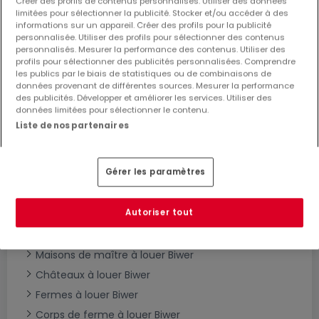
Créer des profils de contenus personnalisés. Utiliser des données
limitées pour sélectionner la publicité. Stocker et/ou accéder à des
informations sur un appareil. Créer des profils pour la publicité
personnalisée. Utiliser des profils pour sélectionner des contenus
Modifiez vos critères de recherche pour plus
personnalisés. Mesurer la performance des contenus. Utiliser des
de résultats
profils pour sélectionner des publicités personnalisées. Comprendre
les publics par le biais de statistiques ou de combinaisons de
données provenant de différentes sources. Mesurer la performance
des publicités. Développer et améliorer les services. Utiliser des
données limitées pour sélectionner le contenu.
Liste de nos partenaires
Type de maisons en location à Biwer
Maisons à louer Biwer
Gérer les paramètres
Maisons individuelles à louer Biwer
Maisons mitoyennes à louer Biwer
Autoriser tout
Maisons jumelées à louer Biwer
Villas à louer Biwer
Maisons de maître à louer Biwer
Châteaux à louer Biwer
Fermes à louer Biwer
Corps de ferme à louer Biwer