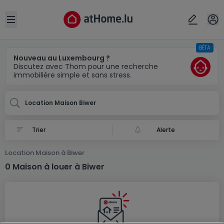
Localité(s)
Annuler
OK
Open sidebar
BÊTA
Biwer
Nouveau au Luxembourg ?
Discutez avec Thom pour une recherche
immobilière simple et sans stress.
Location Maison Biwer
Alerte
Location Maison à Biwer
0 Maison à louer à Biwer