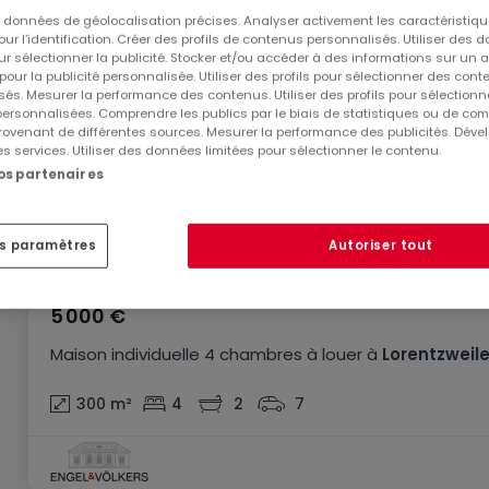
es données de géolocalisation précises. Analyser activement les caractéristiq
pour l’identification. Créer des profils de contenus personnalisés. Utiliser des
ur sélectionner la publicité. Stocker et/ou accéder à des informations sur un a
 pour la publicité personnalisée. Utiliser des profils pour sélectionner des con
és. Mesurer la performance des contenus. Utiliser des profils pour sélectionn
 personnalisées. Comprendre les publics par le biais de statistiques ou de co
ovenant de différentes sources. Mesurer la performance des publicités. Dével
es services. Utiliser des données limitées pour sélectionner le contenu.
nos partenaires
es paramètres
Autoriser tout
5 000 €
Maison individuelle
4 chambres
à louer
à
Lorentzweile
300
m²
4
2
7