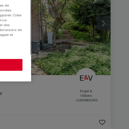
ues de
 données
ppareil. Créer
tenus
er des
mbinaisons de
opper et
Engel &
r
Völkers
LUXEMBOURG