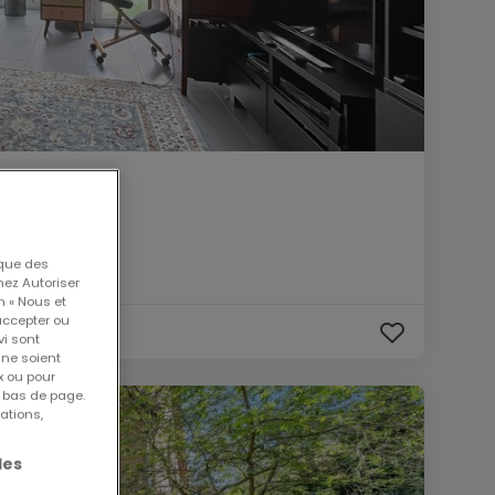
 que des
nez Autoriser
n « Nous et
accepter ou
vi sont
 ne soient
x ou pour
n bas de page.
ations,
les