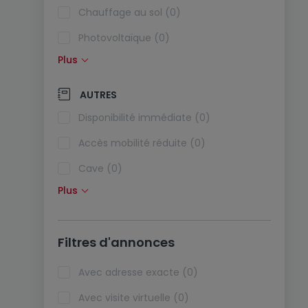
Chauffage au sol (0)
Photovoltaïque (0)
Plus
Panneaux solaires (0)
Pompe à chaleur (0)
AUTRES
Climatisation (0)
Disponibilité immédiate (0)
Fibre optique (0)
Accès mobilité réduite (0)
Cave (0)
Plus
Grenier (0)
Ascenseur (0)
Filtres d'annonces
Animaux acceptés (0)
Biens de vacances (0)
Avec adresse exacte (0)
Avec visite virtuelle (0)