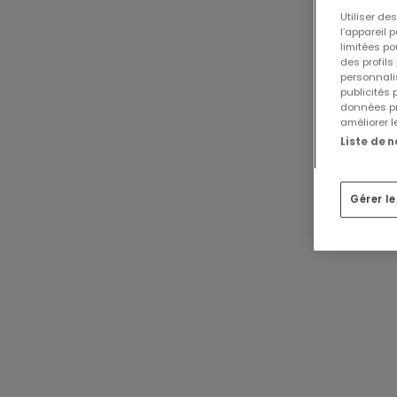
Utiliser d
l’appareil 
limitées po
des profils
personnalis
publicités
données pr
améliorer l
Liste de 
Gérer l