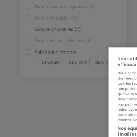
Exclure sous compromis (0)
Exclure meublés (0)
Exclure chambres (2)
Exclusivité sur atHome (0)
Publication récente
Nous uti
- de 3 jours
- de 8 jours
- de 15 jours
efficace
Nous et n
données de 
tout, les t
nos parten
que vous re
désactivée
pas pertin
retirer vo
Les choix q
reportez-vo
Nos équi
finalités