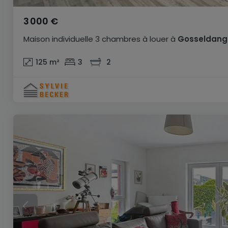
3 000 €
Maison individuelle
3 chambres
à louer
à
Gosseldang
125
m²
3
2