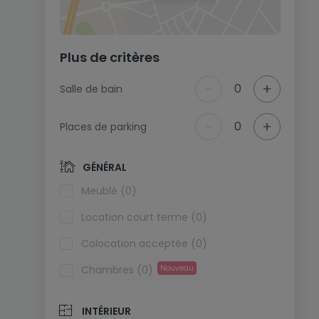
Plus de critères
-
+
0
Salle de bain
-
+
0
Places de parking
GÉNÉRAL
Meublé (0)
Location court terme (0)
Colocation acceptée (0)
Chambres (0)
Nouveau
INTÉRIEUR