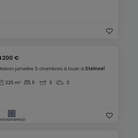
4 200 €
Maison jumelée
5 chambres
à louer
à
Steinsel
225
m²
5
3
2