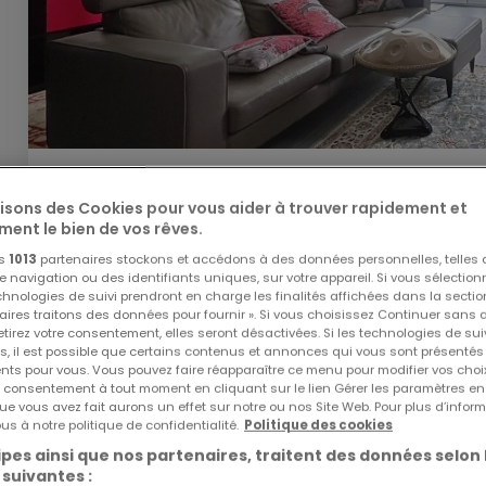
3 400 €
lisons des Cookies pour vous aider à trouver rapidement et
Maison individuelle
4 chambres
à louer
à
Steinsel
ment le bien de vos rêves.
os
1013
partenaires stockons et accédons à des données personnelles, telles
4
2
navigation ou des identifiants uniques, sur votre appareil. Si vous sélection
echnologies de suivi prendront en charge les finalités affichées dans la sectio
aires traitons des données pour fournir ». Si vous choisissez Continuer sans 
tirez votre consentement, elles seront désactivées. Si les technologies de sui
s, il est possible que certains contenus et annonces qui vous sont présentés
ents pour vous. Vous pouvez faire réapparaître ce menu pour modifier vos choi
tre consentement à tout moment en cliquant sur le lien Gérer les paramètres e
ue vous avez fait aurons un effet sur notre ou nos Site Web. Pour plus d’inform
us à notre politique de confidentialité.
Politique des cookies
pes ainsi que nos partenaires, traitent des données selon 
 suivantes :