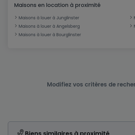
Bureau
Triplex
Terrain non constructible
Château
Garage - Parking
Maisons en location à proximité
Commerce
Loft
Ferme
Terrain industriel
Bureau
Garage ouvert
Maisons à louer à Junglinster
Local commercial
Corps de ferme
Mansarde
Garage fermé
Maisons à louer à Angelsberg
Maisons à louer à Bourglinster
Fonds de Commerce
Rez-de-chaussée
Châlet
Bungalow
Restaurant
Plain pied
Hôtel
Entrepôt
Gîte
Exploitation agricole
Modifiez vos critères de reche
Biens similaires à proximité