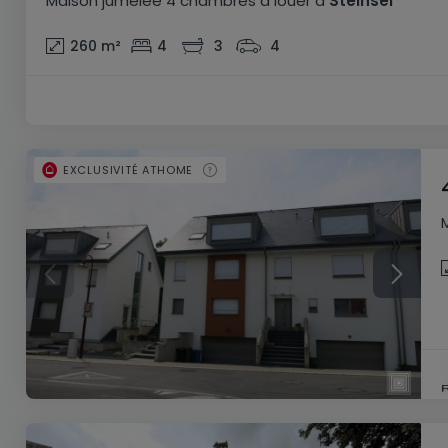
Maison jumelée
4 chambres
à louer
à
Steinsel
260
m²
4
3
4
EXCLUSIVITÉ ATHOME