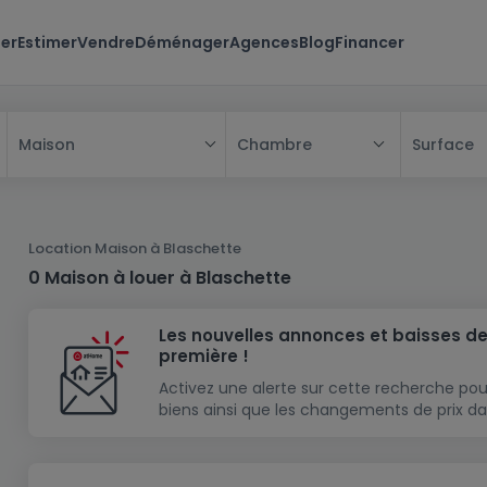
er
Estimer
Vendre
Déménager
Agences
Blog
Financer
Chambre
Surface
Maison
Tous
Maison
Location Maison à Blaschette
Appartement
Maison
0 Maison à louer à Blaschette
Projet neuf
Appartement
Maison individuelle
Les nouvelles annonces et baisses de
Maison à construire
Résidence
Chambre
Maison mitoyenne
première !
Immeuble de rapport
Lotissement
Studio
Maison jumelée
Modèle de maison
Activez une alerte sur cette recherche pou
biens ainsi que les changements de prix da
Terrain
Immeuble de rapport
Penthouse
Terrain + Maison
Villa
Garage - parking
Terrain constructible
Duplex
Maison de maître
Gros-oeuvre