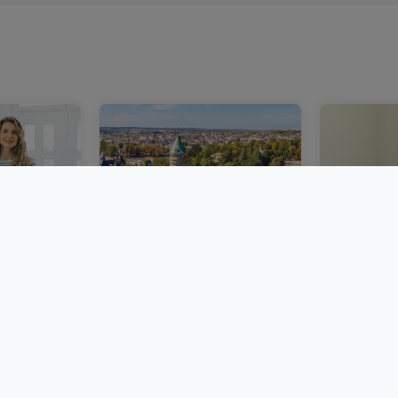
bourg :
Un marché immobilier
Acheter 
ie
luxembourgeois plus
immobili
émarches
stable au deuxième
Luxembou
trimestre 2026
frais et 
BLOG
BLOG