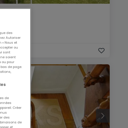
e
 que des
nez Autoriser
n « Nous et
accepter ou
vi sont
 ne soient
x ou pour
n bas de page.
ations,
les
ues de
 données
ppareil. Créer
tenus
er des
mbinaisons de
opper et