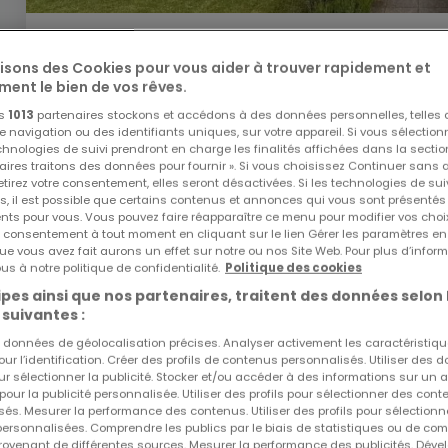
3 800 €
lisons des Cookies pour vous aider à trouver rapidement et
Maison individuelle
3 chambres
à louer
à
Hautcharag
ment le bien de vos rêves.
os
1013
partenaires stockons et accédons à des données personnelles, telles
150
m²
3
2
1
navigation ou des identifiants uniques, sur votre appareil. Si vous sélection
echnologies de suivi prendront en charge les finalités affichées dans la sectio
aires traitons des données pour fournir ». Si vous choisissez Continuer sans 
tirez votre consentement, elles seront désactivées. Si les technologies de sui
s, il est possible que certains contenus et annonces qui vous sont présentés
ents pour vous. Vous pouvez faire réapparaître ce menu pour modifier vos choi
tre consentement à tout moment en cliquant sur le lien Gérer les paramètres e
ue vous avez fait aurons un effet sur notre ou nos Site Web. Pour plus d’inform
us à notre politique de confidentialité.
Politique des cookies
pes ainsi que nos partenaires, traitent des données selon 
 suivantes :
es données de géolocalisation précises. Analyser activement les caractéristiq
pour l’identification. Créer des profils de contenus personnalisés. Utiliser des
ur sélectionner la publicité. Stocker et/ou accéder à des informations sur un a
 pour la publicité personnalisée. Utiliser des profils pour sélectionner des con
és. Mesurer la performance des contenus. Utiliser des profils pour sélectionn
 personnalisées. Comprendre les publics par le biais de statistiques ou de co
ovenant de différentes sources. Mesurer la performance des publicités. Dével