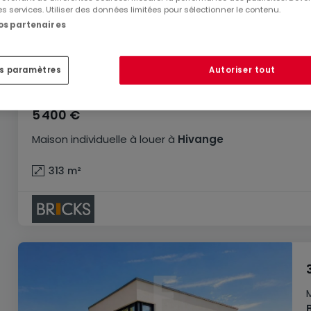
es services. Utiliser des données limitées pour sélectionner le contenu.
nos partenaires
es paramètres
Autoriser tout
5 400 €
Maison individuelle
à louer
à
Hivange
313
m²