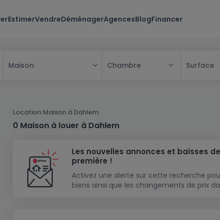
er
Estimer
Vendre
Déménager
Agences
Blog
Financer
Chambre
Surface
Maison
Tous
Maison
Location Maison à Dahlem
Appartement
Maison
0 Maison à louer à Dahlem
Projet neuf
Appartement
Maison individuelle
Les nouvelles annonces et baisses de
Maison à construire
Résidence
Chambre
Maison mitoyenne
première !
Immeuble de rapport
Lotissement
Studio
Maison jumelée
Modèle de maison
Activez une alerte sur cette recherche pou
biens ainsi que les changements de prix da
Terrain
Immeuble de rapport
Penthouse
Terrain + Maison
Villa
Garage - parking
Terrain constructible
Duplex
Maison de maître
Gros-oeuvre