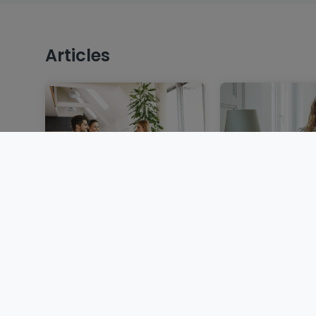
Articles
Vendre un bien
Louer au Luxem
immobilier au
dossier, garant
Luxembourg : étapes,
locative et d
documents et conseils
BLOG
BLOG