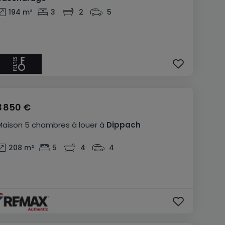
194
m²
3
2
5
3 850 €
Maison
5 chambres
à louer
à
Dippach
208
m²
5
4
4