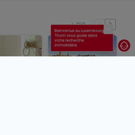
PLUS
Bienvenue au Luxembourg !
Fermer
Thom vous guide dans
votre recherche
immobilière.
un bien
Taux immobilier au
er au
Luxembourg en 2026 :
rg : étapes,
quels sont les taux
conseils
actuels ?
BLOG