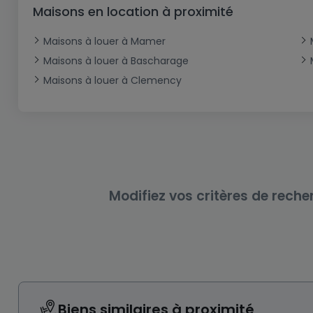
Bureau
Triplex
Terrain non constructible
Château
Garage - Parking
Maisons en location à proximité
Commerce
Loft
Ferme
Terrain industriel
Bureau
Garage ouvert
Maisons à louer à Mamer
Local commercial
Corps de ferme
Mansarde
Garage fermé
Maisons à louer à Bascharage
Maisons à louer à Clemency
Fonds de Commerce
Rez-de-chaussée
Châlet
Bungalow
Restaurant
Plain pied
Hôtel
Entrepôt
Gîte
Exploitation agricole
Modifiez vos critères de reche
Biens similaires à proximité