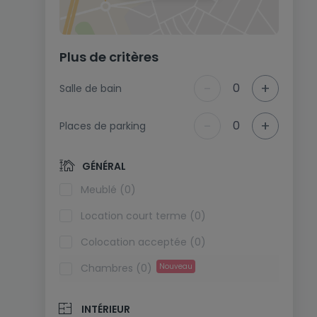
Plus de critères
-
+
0
Salle de bain
-
+
0
Places de parking
GÉNÉRAL
Meublé (0)
Location court terme (0)
Colocation acceptée (0)
Chambres (0)
Nouveau
INTÉRIEUR