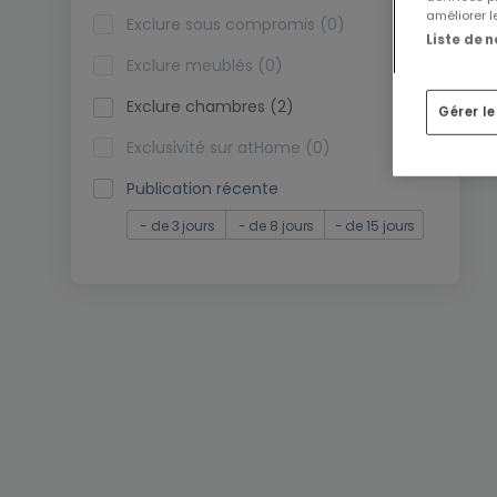
améliorer l
Exclure sous compromis (0)
Liste de 
Exclure meublés (0)
Exclure chambres (2)
Gérer l
Exclusivité sur atHome (0)
Publication récente
- de 3 jours
- de 8 jours
- de 15 jours