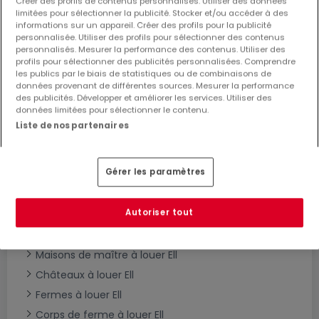
Créer des profils de contenus personnalisés. Utiliser des données
limitées pour sélectionner la publicité. Stocker et/ou accéder à des
informations sur un appareil. Créer des profils pour la publicité
personnalisée. Utiliser des profils pour sélectionner des contenus
Modifiez vos critères de recherche pour plus
personnalisés. Mesurer la performance des contenus. Utiliser des
de résultats
profils pour sélectionner des publicités personnalisées. Comprendre
les publics par le biais de statistiques ou de combinaisons de
données provenant de différentes sources. Mesurer la performance
des publicités. Développer et améliorer les services. Utiliser des
données limitées pour sélectionner le contenu.
Liste de nos partenaires
Type de maisons en location à Ell
Maisons à louer Ell
Gérer les paramètres
Maisons individuelles à louer Ell
Maisons mitoyennes à louer Ell
Autoriser tout
Maisons jumelées à louer Ell
Villas à louer Ell
Maisons de maître à louer Ell
Châteaux à louer Ell
Fermes à louer Ell
Corps de ferme à louer Ell