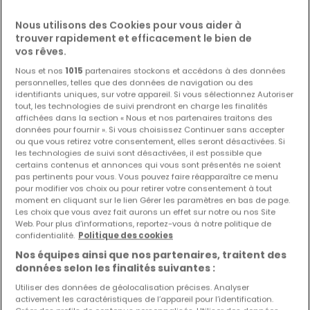
Nous utilisons des Cookies pour vous aider à
Les nouvelles annonces et baisses de prix en
trouver rapidement et efficacement le bien de
avant première !
vos rêves.
Activez une alerte sur cette recherche pour recevoir les
Nous et nos
1015
partenaires stockons et accédons à des données
nouveaux biens ainsi que les changements de prix dans
personnelles, telles que des données de navigation ou des
votre boite email !
identifiants uniques, sur votre appareil. Si vous sélectionnez Autoriser
tout, les technologies de suivi prendront en charge les finalités
Créez une alerte
affichées dans la section « Nous et nos partenaires traitons des
données pour fournir ». Si vous choisissez Continuer sans accepter
ou que vous retirez votre consentement, elles seront désactivées. Si
les technologies de suivi sont désactivées, il est possible que
certains contenus et annonces qui vous sont présentés ne soient
pas pertinents pour vous. Vous pouvez faire réapparaître ce menu
Maisons en location à proximité
pour modifier vos choix ou pour retirer votre consentement à tout
moment en cliquant sur le lien Gérer les paramètres en bas de page.
Maisons à louer à Tournai
Les choix que vous avez fait aurons un effet sur notre ou nos Site
Web. Pour plus d’informations, reportez-vous à notre politique de
Maisons à louer à Mouscron
confidentialité.
Politique des cookies
Maisons à louer à Mons
Nos équipes ainsi que nos partenaires, traitent des
Maisons à louer à Péruwelz
données selon les finalités suivantes :
Maisons à louer à Leuze-en-Hainaut
Utiliser des données de géolocalisation précises. Analyser
activement les caractéristiques de l’appareil pour l’identification.