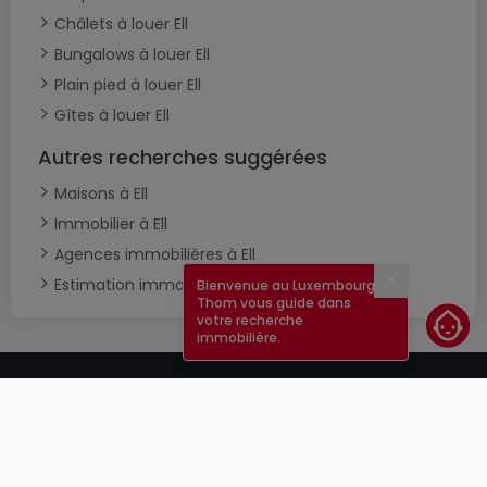
Châlets à louer Ell
Bungalows à louer Ell
Plain pied à louer Ell
Gîtes à louer Ell
Autres recherches suggérées
Maisons à Ell
Immobilier à Ell
Agences immobilières à Ell
Estimation immobilière
Bienvenue au Luxembourg !
Fermer
Thom vous guide dans
votre recherche
immobilière.
CGU
atHomeGroup