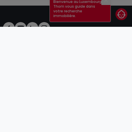
Bienvenue au Luxembourg !
Fermer
Thom vous guide dans
votre recherche
immobilière.
CGU
atHomeGroup
CGV
Contact
DSA
Annonceurs
Mentions légales
Vie privée
Carrières
Cookie
Cybercriminalité
© 2000 -
2026
atHome Group S.à.r.l.
5, rue Charles Darwin L-1433 Luxembourg
atHomeGroup