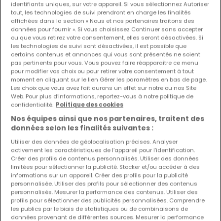
identifiants uniques, sur votre appareil. Si vous sélectionnez Autoriser
tout, les technologies de suivi prendront en charge les finalités
affichées dans la section « Nous et nos partenaires traitons des
données pour fournir ». Si vous choisissez Continuer sans accepter
ou que vous retirez votre consentement, elles seront désactivées. Si
Biens similaires à proximité
les technologies de suivi sont désactivées, il est possible que
certains contenus et annonces qui vous sont présentés ne soient
Vous n'avez pas trouvé de biens qui vous
pas pertinents pour vous. Vous pouvez faire réapparaître ce menu
intéressent ? Ces annonces suggérées
pour modifier vos choix ou pour retirer votre consentement à tout
pourraient vous intéresser.
moment en cliquant sur le lien Gérer les paramètres en bas de page.
Les choix que vous avez fait aurons un effet sur notre ou nos Site
Web. Pour plus d’informations, reportez-vous à notre politique de
confidentialité.
Politique des cookies
EXCLUSIVITÉ ATHOME
Nos équipes ainsi que nos partenaires, traitent des
données selon les finalités suivantes :
Utiliser des données de géolocalisation précises. Analyser
activement les caractéristiques de l’appareil pour l’identification.
Créer des profils de contenus personnalisés. Utiliser des données
limitées pour sélectionner la publicité. Stocker et/ou accéder à des
informations sur un appareil. Créer des profils pour la publicité
personnalisée. Utiliser des profils pour sélectionner des contenus
personnalisés. Mesurer la performance des contenus. Utiliser des
profils pour sélectionner des publicités personnalisées. Comprendre
les publics par le biais de statistiques ou de combinaisons de
données provenant de différentes sources. Mesurer la performance