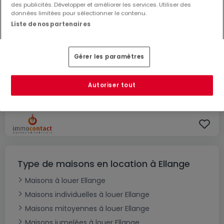
des publicités. Développer et améliorer les services. Utiliser des
données limitées pour sélectionner le contenu.
Liste de nos partenaires
3 000 €
Gérer les paramètres
Maison individuelle
5 chambres
à louer
à
Dalheim
Autoriser tout
190
m²
5
3
Type de maisons en location à Ellange
Maisons à louer Ellange
Maisons individuelles à louer Ellange
Maisons mitoyennes à louer Ellange
Maisons jumelées à louer Ellange