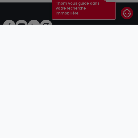
Fermer
Thom vous guide dans
votre recherche
immobilière.
CGU
atHomeGroup
CGV
Contact
DSA
Annonceurs
Mentions légales
Vie privée
Carrières
Cookie
Cybercriminalité
© 2000 -
2026
atHome Group S.à.r.l.
5, rue Charles Darwin L-1433 Luxembourg
atHomeGroup