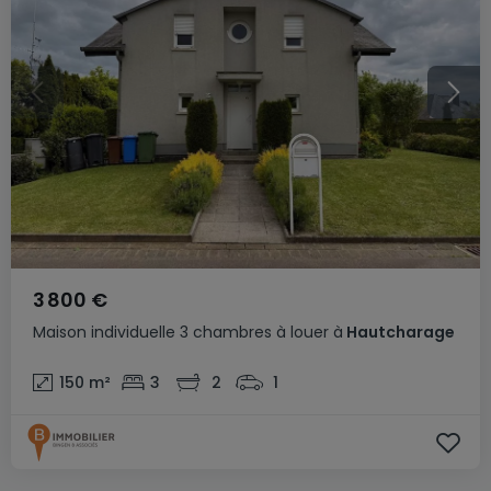
3 800 €
Maison individuelle
3 chambres
à louer
à
Hautcharage
150
m²
3
2
1