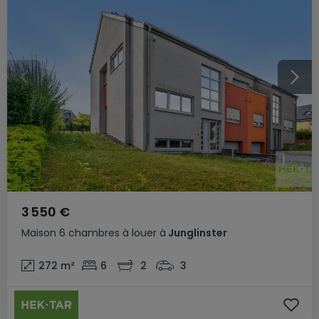
3 550 €
Maison
6 chambres
à louer
à
Junglinster
272
m²
6
2
3