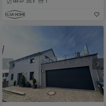
140
m²
3
1