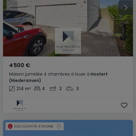
4 500 €
Maison jumelée
4 chambres
à louer
à
Hostert
(Niederanven)
214
m²
4
2
3
EXCLUSIVITÉ ATHOME