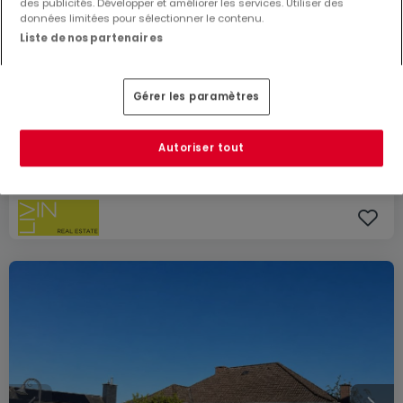
des publicités. Développer et améliorer les services. Utiliser des
données limitées pour sélectionner le contenu.
Liste de nos partenaires
3 500 €
Gérer les paramètres
Maison
3 chambres
à louer
à
Luxembourg-
Dommeldange
Autoriser tout
150
m²
3
1
1