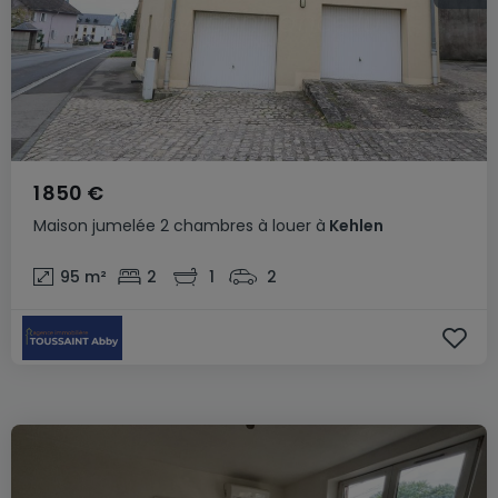
1 850 €
Maison jumelée
2 chambres
à louer
à
Kehlen
95
m²
2
1
2