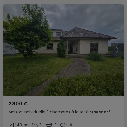
2 800 €
Maison individuelle
3 chambres
à louer
à
Moesdorf
140
m²
3
1
6