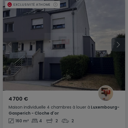
EXCLUSIVITÉ ATHOME
4 700 €
Maison individuelle
4 chambres
à louer
à
Luxembourg-
Gasperich - Cloche d'or
160
m²
4
2
2