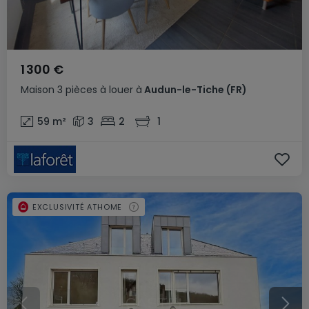
1 300 €
Maison
3 pièces
à louer
à
Audun-le-Tiche
(FR)
59
m²
3
2
1
EXCLUSIVITÉ ATHOME