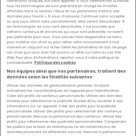
identifiants uniques, sur votre appareil. Si vous sélectionnez Autoriser
tout, les technologies de suivi prendront en charge les finalités
Maison
2 pièces
à louer
à
Joeuf
(FR)
affichées dans la section « Nous et nos partenaires traitons des
données pour fournir ». Si vous choisissez Continuer sans accepter
ou que vous retirez votre consentement, elles seront désactivées. Si
49
m²
2
2
1
les technologies de suivi sont désactivées, il est possible que
certains contenus et annonces qui vous sont présentés ne soient
pas pertinents pour vous. Vous pouvez faire réapparaître ce menu
pour modifier vos choix ou pour retirer votre consentement à tout
moment en cliquant sur le lien Gérer les paramètres en bas de page.
Les choix que vous avez fait aurons un effet sur notre ou nos Site
Web. Pour plus d’informations, reportez-vous à notre politique de
confidentialité.
Politique des cookies
Nos équipes ainsi que nos partenaires, traitent des
données selon les finalités suivantes :
Utiliser des données de géolocalisation précises. Analyser
activement les caractéristiques de l’appareil pour l’identification.
Créer des profils de contenus personnalisés. Utiliser des données
limitées pour sélectionner la publicité. Stocker et/ou accéder à des
informations sur un appareil. Créer des profils pour la publicité
personnalisée. Utiliser des profils pour sélectionner des contenus
personnalisés. Mesurer la performance des contenus. Utiliser des
profils pour sélectionner des publicités personnalisées. Comprendre
les publics par le biais de statistiques ou de combinaisons de
données provenant de différentes sources. Mesurer la performance