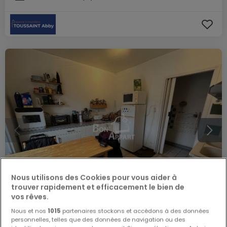
Nous utilisons des Cookies pour vous aider à
trouver rapidement et efficacement le bien de
vos rêves.
Nous et nos
1015
partenaires stockons et accédons à des données
personnelles, telles que des données de navigation ou des
585 €