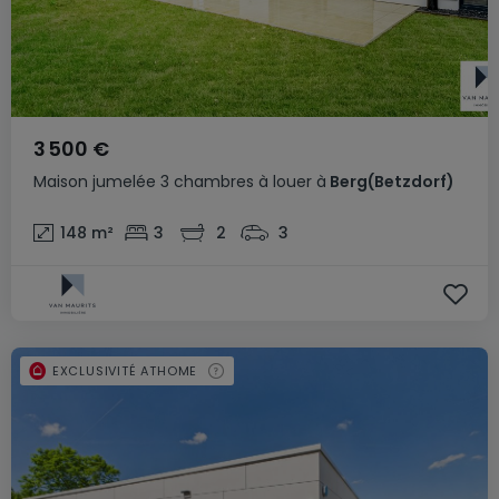
3 500 €
Maison jumelée
3 chambres
à louer
à
Berg(Betzdorf)
148
m²
3
2
3
EXCLUSIVITÉ ATHOME