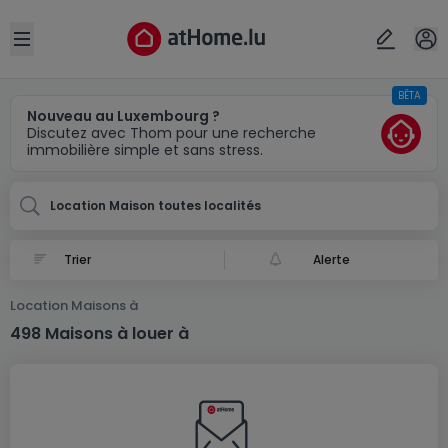
Localité(s)
Annuler
OK
Open sidebar
BÊTA
Nouveau au Luxembourg ?
Discutez avec Thom pour une recherche
immobilière simple et sans stress.
Location Maison toutes localités
Alerte
Location Maisons à
498 Maisons à louer à