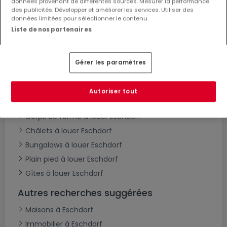
données provenant de différentes sources. Mesurer la performance
Maisons à louer Eschdorf
des publicités. Développer et améliorer les services. Utiliser des
Maisons individuelles à louer Eschdorf
données limitées pour sélectionner le contenu.
Liste de nos partenaires
Maisons mitoyennes à louer Eschdorf
Maisons jumelées à louer Eschdorf
Villas à louer Eschdorf
Gérer les paramètres
Maisons de maître à louer Eschdorf
Châteaux à louer Eschdorf
Autoriser tout
Fermes à louer Eschdorf
Corps de ferme à louer Eschdorf
Châlets à louer Eschdorf
Bungalows à louer Eschdorf
Plain pied à louer Eschdorf
Gîtes à louer Eschdorf
Autres recherches suggérées
Maisons à Eschdorf
Immobilier à Eschdorf