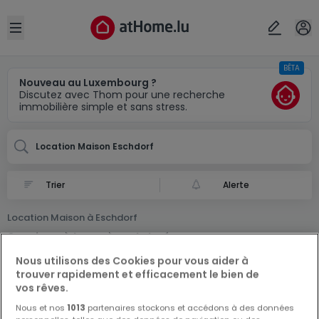
Localité(s)
Annuler
OK
Open sidebar
BÊTA
Eschdorf
Nouveau au Luxembourg ?
Discutez avec Thom pour une recherche
immobilière simple et sans stress.
Location Maison Eschdorf
Alerte
Location Maison à Eschdorf
0 Maison à louer à Eschdorf
Nous utilisons des Cookies pour vous aider à
trouver rapidement et efficacement le bien de
vos rêves.
Nous et nos
1013
partenaires stockons et accédons à des données