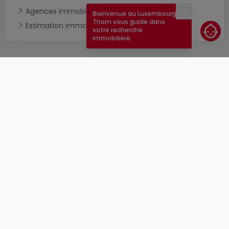
Agences immobilières à Eschdorf
Bienvenue au Luxembourg !
Fermer
Thom vous guide dans
Estimation immobilière
votre recherche
immobilière.
CGU
atHomeGroup
CGV
Contact
DSA
Annonceurs
Mentions légales
Vie privée
Carrières
Cookie
Cybercriminalité
© 2000 -
2026
atHome Group S.à.r.l.
5, rue Charles Darwin L-1433 Luxembourg