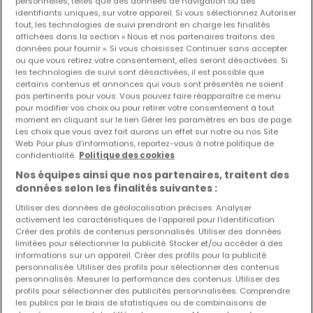
personnelles, telles que des données de navigation ou des
identifiants uniques, sur votre appareil. Si vous sélectionnez Autoriser
tout, les technologies de suivi prendront en charge les finalités
Les nouvelles annonces et baisses de prix en
affichées dans la section « Nous et nos partenaires traitons des
avant première !
données pour fournir ». Si vous choisissez Continuer sans accepter
Activez une alerte sur cette recherche pour recevoir les
ou que vous retirez votre consentement, elles seront désactivées. Si
les technologies de suivi sont désactivées, il est possible que
nouveaux biens ainsi que les changements de prix dans
certains contenus et annonces qui vous sont présentés ne soient
votre boite email !
pas pertinents pour vous. Vous pouvez faire réapparaître ce menu
pour modifier vos choix ou pour retirer votre consentement à tout
Créez une alerte
moment en cliquant sur le lien Gérer les paramètres en bas de page.
Les choix que vous avez fait aurons un effet sur notre ou nos Site
Web. Pour plus d’informations, reportez-vous à notre politique de
confidentialité.
Politique des cookies
Nos équipes ainsi que nos partenaires, traitent des
données selon les finalités suivantes :
Modifiez vos critères de recherche pour plus
Utiliser des données de géolocalisation précises. Analyser
activement les caractéristiques de l’appareil pour l’identification.
de résultats
Créer des profils de contenus personnalisés. Utiliser des données
limitées pour sélectionner la publicité. Stocker et/ou accéder à des
informations sur un appareil. Créer des profils pour la publicité
personnalisée. Utiliser des profils pour sélectionner des contenus
personnalisés. Mesurer la performance des contenus. Utiliser des
Type de maisons en location à Eschdorf
profils pour sélectionner des publicités personnalisées. Comprendre
les publics par le biais de statistiques ou de combinaisons de