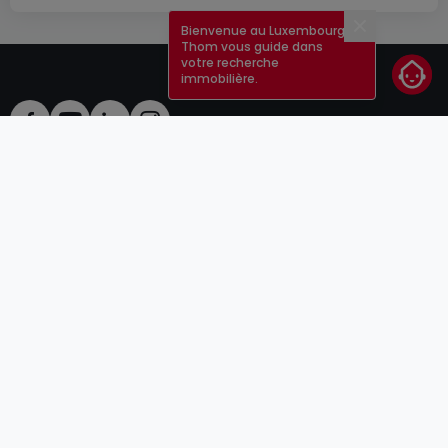
Bienvenue au Luxembourg !
Fermer
Thom vous guide dans
votre recherche
immobilière.
CGU
atHomeGroup
CGV
Contact
DSA
Annonceurs
Mentions légales
Vie privée
Carrières
Cookie
Cybercriminalité
© 2000 -
2026
atHome Group S.à.r.l.
5, rue Charles Darwin L-1433 Luxembourg
atHomeGroup