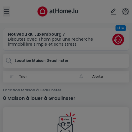
Localité(s)
Annuler
OK
Open sidebar
BÊTA
Graulinster
Nouveau au Luxembourg ?
Discutez avec Thom pour une recherche
immobilière simple et sans stress.
Location Maison Graulinster
Alerte
Location Maison à Graulinster
0 Maison à louer à Graulinster