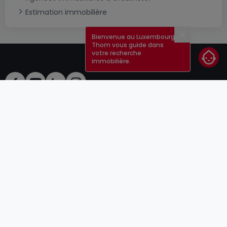
Estimation immobilière
Bienvenue au Luxembourg !
Fermer
Thom vous guide dans
votre recherche
immobilière.
CGU
atHomeGroup
CGV
Contact
DSA
Annonceurs
Mentions légales
Vie privée
Carrières
Cookie
Cybercriminalité
© 2000 -
2026
atHome Group S.à.r.l.
5, rue Charles Darwin L-1433 Luxembourg
atHomeGroup