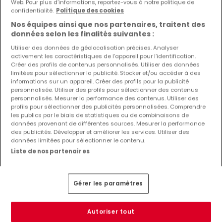
Web. Pour plus d’informations, reportez-vous à notre politique de
confidentialité.
Politique des cookies
Nos équipes ainsi que nos partenaires, traitent des
données selon les finalités suivantes :
Utiliser des données de géolocalisation précises. Analyser
activement les caractéristiques de l’appareil pour l’identification.
Créer des profils de contenus personnalisés. Utiliser des données
3 700 €
limitées pour sélectionner la publicité. Stocker et/ou accéder à des
informations sur un appareil. Créer des profils pour la publicité
Maison individuelle
4 chambres
à louer
à
Junglinster
personnalisée. Utiliser des profils pour sélectionner des contenus
personnalisés. Mesurer la performance des contenus. Utiliser des
profils pour sélectionner des publicités personnalisées. Comprendre
140
m²
4
1
2
les publics par le biais de statistiques ou de combinaisons de
données provenant de différentes sources. Mesurer la performance
des publicités. Développer et améliorer les services. Utiliser des
données limitées pour sélectionner le contenu.
Liste de nos partenaires
Gérer les paramètres
Autoriser tout