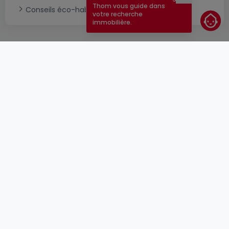
Fermer
Thom vous guide dans
Conseils éco-habitat
votre recherche
immobilière.
CGU
atHomeGroup
CGV
Contact
DSA
Annonceurs
Mentions légales
Vie privée
Carrières
Cookie
Cybercriminalité
© 2000 -
2026
atHome Group S.à.r.l.
5, rue Charles Darwin L-1433 Luxembourg
atHomeGroup