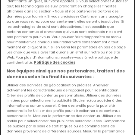
identifiants uniques, sur votre appareil. Si vous sélectionnez Autoriser
tout, les technologies de suivi prendront en charge les finalités
affichées dans la section « Nous et nos partenaires traitons des
Les nouvelles annonces et baisses de prix en
données pour fournir ». Si vous choisissez Continuer sans accepter
avant première !
ou que vous retirez votre consentement, elles seront désactivées. Si
Activez une alerte sur cette recherche pour recevoir les
les technologies de suivi sont désactivées, il est possible que
certains contenus et annonces qui vous sont présentés ne soient
nouveaux biens ainsi que les changements de prix dans
pas pertinents pour vous. Vous pouvez faire réapparaître ce menu
votre boite email !
pour modifier vos choix ou pour retirer votre consentement à tout
moment en cliquant sur le lien Gérer les paramètres en bas de page.
Créez une alerte
Les choix que vous avez fait aurons un effet sur notre ou nos Site
Web. Pour plus d’informations, reportez-vous à notre politique de
confidentialité.
Politique des cookies
Nos équipes ainsi que nos partenaires, traitent des
données selon les finalités suivantes :
Maisons 1 chambre à proximité d'Assel
Utiliser des données de géolocalisation précises. Analyser
activement les caractéristiques de l’appareil pour l’identification.
Maisons 1 chambre Remich
Créer des profils de contenus personnalisés. Utiliser des données
limitées pour sélectionner la publicité. Stocker et/ou accéder à des
Maisons par nombre de chambres
informations sur un appareil. Créer des profils pour la publicité
personnalisée. Utiliser des profils pour sélectionner des contenus
2 chambres
personnalisés. Mesurer la performance des contenus. Utiliser des
3 chambres
profils pour sélectionner des publicités personnalisées. Comprendre
les publics par le biais de statistiques ou de combinaisons de
4 chambres
données provenant de différentes sources. Mesurer la performance