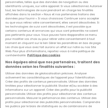
personnelles, telles que des données de navigation ou des
identifiants uniques, sur votre appareil. Si vous sélectionnez Autoriser
Les nouvelles annonces et baisses de prix en
tout, les technologies de suivi prendront en charge les finalités
avant première !
affichées dans la section « Nous et nos partenaires traitons des
données pour fournir ». Si vous choisissez Continuer sans accepter
Activez une alerte sur cette recherche pour recevoir les
ou que vous retirez votre consentement, elles seront désactivées. Si
nouveaux biens ainsi que les changements de prix dans
les technologies de suivi sont désactivées, il est possible que
votre boite email !
certains contenus et annonces qui vous sont présentés ne soient
pas pertinents pour vous. Vous pouvez faire réapparaître ce menu
pour modifier vos choix ou pour retirer votre consentement à tout
Créez une alerte
moment en cliquant sur le lien Gérer les paramètres en bas de page.
Les choix que vous avez fait aurons un effet sur notre ou nos Site
Web. Pour plus d’informations, reportez-vous à notre politique de
confidentialité.
Politique des cookies
Nos équipes ainsi que nos partenaires, traitent des
Maisons 1 chambre à proximité
données selon les finalités suivantes :
d'Echternacherbrück (DE)
Utiliser des données de géolocalisation précises. Analyser
activement les caractéristiques de l’appareil pour l’identification.
Maisons 1 chambre Echternach
Créer des profils de contenus personnalisés. Utiliser des données
limitées pour sélectionner la publicité. Stocker et/ou accéder à des
Maisons par nombre de chambres
informations sur un appareil. Créer des profils pour la publicité
personnalisée. Utiliser des profils pour sélectionner des contenus
2 chambres
personnalisés. Mesurer la performance des contenus. Utiliser des
profils pour sélectionner des publicités personnalisées. Comprendre
3 chambres
les publics par le biais de statistiques ou de combinaisons de