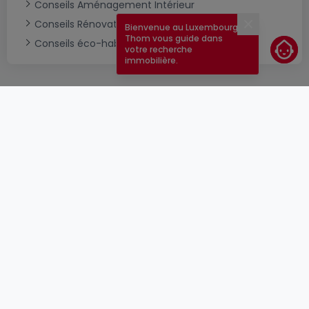
Conseils Aménagement Intérieur
Conseils Rénovation & Construction
Bienvenue au Luxembourg !
Fermer
Thom vous guide dans
Conseils éco-habitat
votre recherche
immobilière.
CGU
atHomeGroup
CGV
Contact
DSA
Annonceurs
Mentions légales
Vie privée
Carrières
Cookie
Cybercriminalité
© 2000 -
2026
atHome Group S.à.r.l.
5, rue Charles Darwin L-1433 Luxembourg