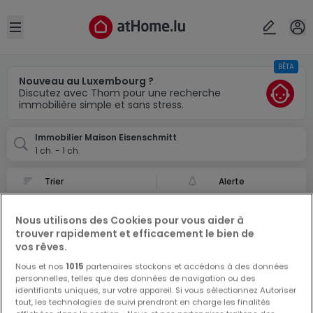
Localité(s)
Annuler
OK
Open sidebar
BÊTA
Eisenschmitt (DE)
Nouveau au Luxembourg ?
Discutez avec Thom pour une recherche
immobilière simple et sans stress.
Immobilier Maison Eisenschmitt
1 ch. - 1 ch.
Alerte
Maison à Eisenschmitt
Nous utilisons des Cookies pour vous aider à
0 Annonces de Maison à Eisenschmitt
trouver rapidement et efficacement le bien de
vos rêves.
Nous et nos
1015
partenaires stockons et accédons à des données
personnelles, telles que des données de navigation ou des
identifiants uniques, sur votre appareil. Si vous sélectionnez Autoriser
tout, les technologies de suivi prendront en charge les finalités