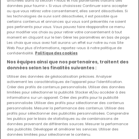
affichées dans la section « Nous et nos partenaires traitons des
données pour fournir ». Si vous choisissez Continuer sans accepter
ou que vous retirez votre consentement, elles seront désactivées. Si
Les nouvelles annonces et baisses de prix en
les technologies de suivi sont désactivées, il est possible que
avant première !
certains contenus et annonces qui vous sont présentés ne soient
pas pertinents pour vous. Vous pouvez faire réapparaître ce menu
Activez une alerte sur cette recherche pour recevoir les
pour modifier vos choix ou pour retirer votre consentement à tout
nouveaux biens ainsi que les changements de prix dans
moment en cliquant sur le lien Gérer les paramètres en bas de page.
votre boite email !
Les choix que vous avez fait aurons un effet sur notre ou nos Site
Web. Pour plus d’informations, reportez-vous à notre politique de
Créez une alerte
confidentialité.
Politique des cookies
Nos équipes ainsi que nos partenaires, traitent des
données selon les finalités suivantes :
Utiliser des données de géolocalisation précises. Analyser
activement les caractéristiques de l’appareil pour l’identification.
Maisons par nombre de chambres
Créer des profils de contenus personnalisés. Utiliser des données
limitées pour sélectionner la publicité. Stocker et/ou accéder à des
2 chambres
informations sur un appareil. Créer des profils pour la publicité
3 chambres
personnalisée. Utiliser des profils pour sélectionner des contenus
personnalisés. Mesurer la performance des contenus. Utiliser des
4 chambres
profils pour sélectionner des publicités personnalisées. Comprendre
les publics par le biais de statistiques ou de combinaisons de
5 chambres
données provenant de différentes sources. Mesurer la performance
6 chambres
des publicités. Développer et améliorer les services. Utiliser des
données limitées pour sélectionner le contenu.