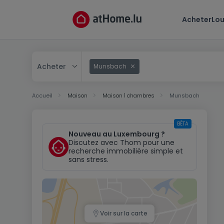
Acheter
Lou
Acheter
Munsbach
Acheter
Accueil
Maison
Maison 1 chambres
Munsbach
Louer
BÊTA
Nouveau au Luxembourg ?
Discutez avec Thom pour une
recherche immobilière simple et
sans stress.
Voir sur la carte