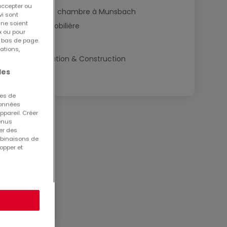
accepter ou
Achat maisons 1 chambre à Munsbach
vi sont
 ne soient
Estimation immobilière
x ou pour
n bas de page.
ations,
Conseils Rénovation & Construction
les
ues de
 données
ppareil. Créer
tenus
er des
mbinaisons de
opper et