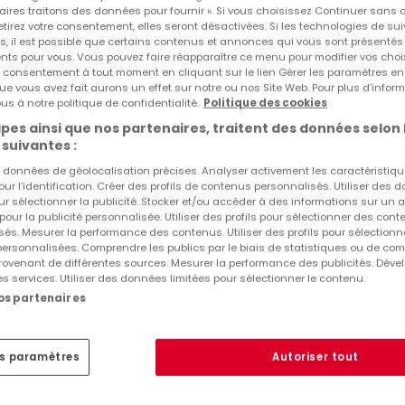
aires traitons des données pour fournir ». Si vous choisissez Continuer sans 
Agences immobilières à Munsbach
tirez votre consentement, elles seront désactivées. Si les technologies de sui
s, il est possible que certains contenus et annonces qui vous sont présentés
Maisons à louer 1 chambre à Munsbach
ents pour vous. Vous pouvez faire réapparaître ce menu pour modifier vos choi
tre consentement à tout moment en cliquant sur le lien Gérer les paramètres e
ue vous avez fait aurons un effet sur notre ou nos Site Web. Pour plus d’inform
us à notre politique de confidentialité.
Politique des cookies
Conseils Aménagement Intérieur
pes ainsi que nos partenaires, traitent des données selon 
Conseils éco-habitat
 suivantes :
es données de géolocalisation précises. Analyser activement les caractéristiq
pour l’identification. Créer des profils de contenus personnalisés. Utiliser des
ur sélectionner la publicité. Stocker et/ou accéder à des informations sur un a
 pour la publicité personnalisée. Utiliser des profils pour sélectionner des con
és. Mesurer la performance des contenus. Utiliser des profils pour sélectionn
 personnalisées. Comprendre les publics par le biais de statistiques ou de co
ovenant de différentes sources. Mesurer la performance des publicités. Dével
es services. Utiliser des données limitées pour sélectionner le contenu.
nos partenaires
es paramètres
Autoriser tout