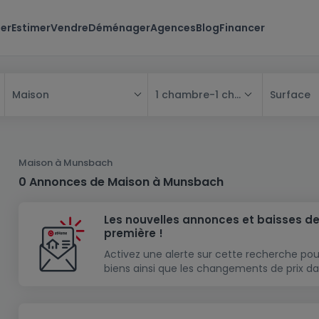
er
Estimer
Vendre
Déménager
Agences
Blog
Financer
1 chambre
-
1 chambre
Surface
Maison
Tous
Maison
Maison à Munsbach
Appartement
Maison
0 Annonces de Maison à Munsbach
Projet neuf
Appartement
Maison individuelle
Les nouvelles annonces et baisses de
Maison à construire
Résidence
Chambre
Maison mitoyenne
première !
Immeuble de rapport
Lotissement
Studio
Maison jumelée
Modèle de maison
Activez une alerte sur cette recherche pou
biens ainsi que les changements de prix da
Terrain
Immeuble de rapport
Penthouse
Terrain + Maison
Villa
Garage - parking
Terrain constructible
Duplex
Maison de maître
Gros-oeuvre