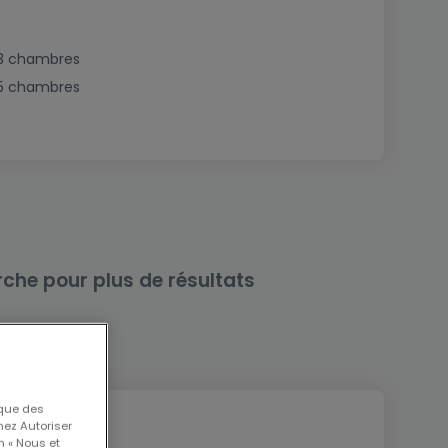
3 chambres
5 chambres
rche pour plus de résultats
 que des
nez Autoriser
n « Nous et