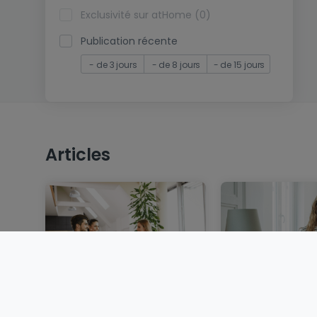
Exclusivité sur atHome (0)
Publication récente
- de 3 jours
- de 8 jours
- de 15 jours
Articles
Vendre un bien
Louer au Luxem