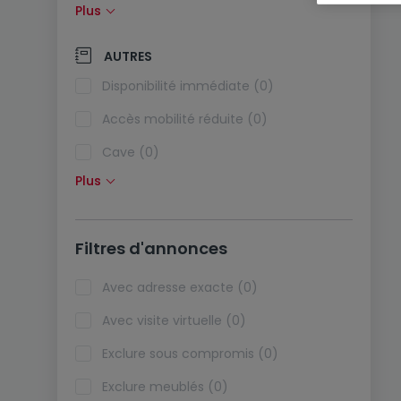
Plus
Panneaux solaires (0)
Pompe à chaleur (0)
AUTRES
Climatisation (0)
Disponibilité immédiate (0)
Fibre optique (0)
Accès mobilité réduite (0)
Cave (0)
Plus
Grenier (0)
Ascenseur (0)
Filtres d'annonces
Viager (0)
Biens de vacances (0)
Avec adresse exacte (0)
Avec visite virtuelle (0)
Exclure sous compromis (0)
Exclure meublés (0)