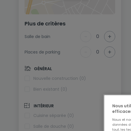
Plus de critères
-
+
0
Salle de bain
-
+
0
Places de parking
GÉNÉRAL
Nouvelle construction (0)
Bien existant (0)
Nous uti
INTÉRIEUR
efficace
Cuisine séparée (0)
Nous et n
données de 
Salle de douche (0)
tout, les t