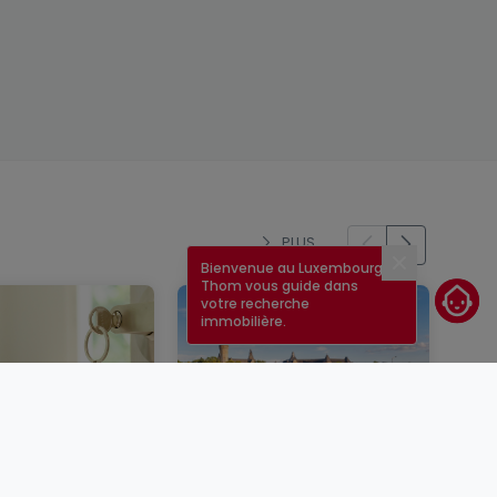
PLUS
Bienvenue au Luxembourg !
Fermer
Thom vous guide dans
votre recherche
immobilière.
un bien
Taux immobilier au