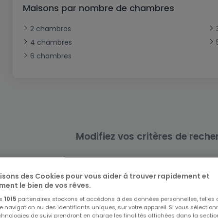
Bureau
Triplex
Terrain non constructible
Château
Garage - Parking
Maisons par nombre de chambres
Commerce
Loft
Ferme
Terrain industriel
Bureau
Garage ouvert
2 chambres
Local commercial
Corps de ferme
Mansarde
Garage fermé
4 chambres
6 chambres
Fonds de Commerce
Rez-de-chaussée
Châlet
Bungalow
Restaurant
Plain pied
Hôtel
Entrepôt
Gîte
Exploitation agricole
Modifiez vos critères de reche
lisons des Cookies pour vous aider à trouver rapidement et
ment le bien de vos rêves.
os
1015
partenaires stockons et accédons à des données personnelles, telles
Autres recherches suggérées
navigation ou des identifiants uniques, sur votre appareil. Si vous sélection
echnologies de suivi prendront en charge les finalités affichées dans la sectio