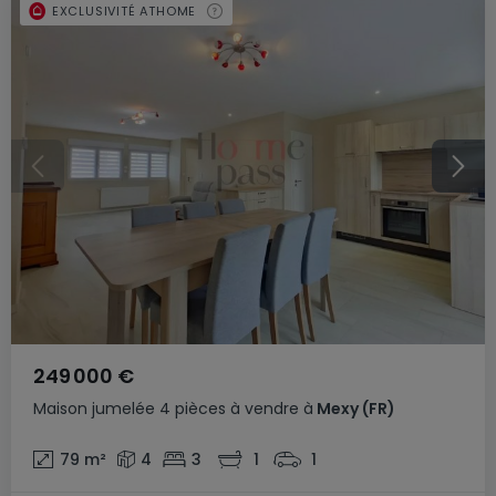
EXCLUSIVITÉ ATHOME
249 000 €
Maison jumelée
4 pièces
à vendre
à
Mexy
(FR)
79
m²
4
3
1
1