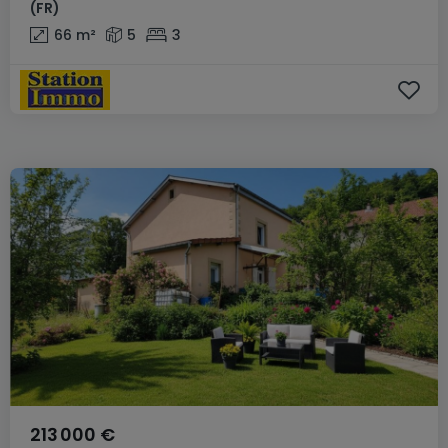
(FR)
66
m²
5
3
213 000 €