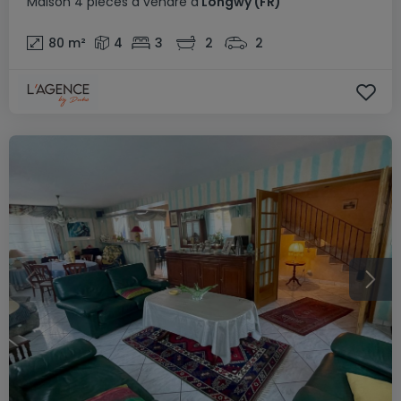
Maison
4 pièces
à vendre
à
Longwy
(FR)
80
m²
4
3
2
2