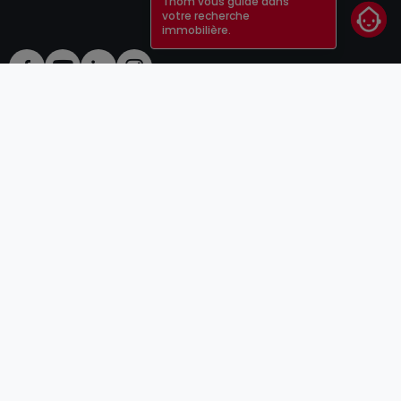
Thom vous guide dans
votre recherche
immobilière.
CGU
atHomeGroup
CGV
Contact
DSA
Annonceurs
Mentions légales
Vie privée
Carrières
Cookie
Cybercriminalité
© 2000 -
2026
atHome Group S.à.r.l.
5, rue Charles Darwin L-1433 Luxembourg
atHomeGroup
Particulier