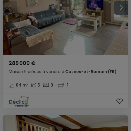
289 000 €
Maison
5 pièces
à vendre
à
Cosnes-et-Romain
(FR)
84
m²
5
3
1