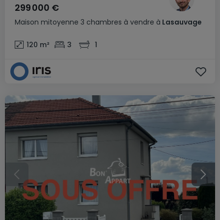
299 000 €
Maison mitoyenne
3 chambres
à vendre
à
Lasauvage
120
m²
3
1