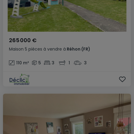
265 000 €
Maison
5 pièces
à vendre
à
Réhon
(FR)
110
m²
5
3
1
3