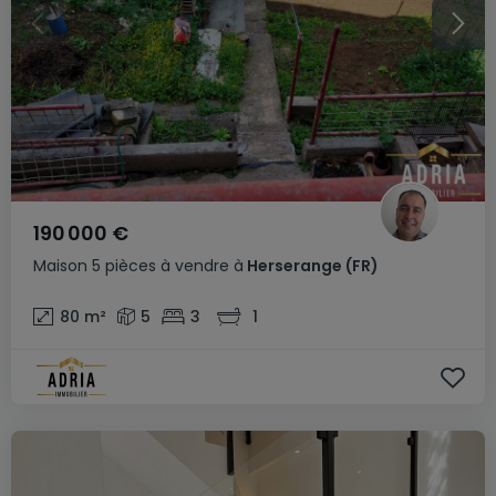
190 000 €
Maison
5 pièces
à vendre
à
Herserange
(FR)
80
m²
5
3
1