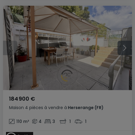
184 900 €
Maison
4 pièces
à vendre
à
Herserange
(FR)
110
m²
4
3
1
1