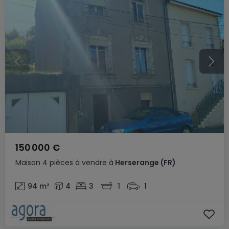
150 000 €
Maison
4 pièces
à vendre
à
Herserange
(FR)
94
m²
4
3
1
1