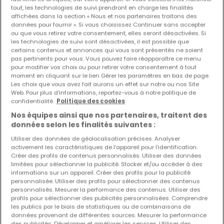
tout, les technologies de suivi prendront en charge les finalités
affichées dans la section « Nous et nos partenaires traitons des
données pour fournir ». Si vous choisissez Continuer sans accepter
ou que vous retirez votre consentement, elles seront désactivées. Si
les technologies de suivi sont désactivées, il est possible que
certains contenus et annonces qui vous sont présentés ne soient
pas pertinents pour vous. Vous pouvez faire réapparaître ce menu
pour modifier vos choix ou pour retirer votre consentement à tout
moment en cliquant sur le lien Gérer les paramètres en bas de page.
Les choix que vous avez fait aurons un effet sur notre ou nos Site
Web. Pour plus d’informations, reportez-vous à notre politique de
confidentialité.
Politique des cookies
Nos équipes ainsi que nos partenaires, traitent des
données selon les finalités suivantes :
Utiliser des données de géolocalisation précises. Analyser
activement les caractéristiques de l’appareil pour l’identification.
Créer des profils de contenus personnalisés. Utiliser des données
limitées pour sélectionner la publicité. Stocker et/ou accéder à des
informations sur un appareil. Créer des profils pour la publicité
personnalisée. Utiliser des profils pour sélectionner des contenus
780 000 €
personnalisés. Mesurer la performance des contenus. Utiliser des
profils pour sélectionner des publicités personnalisées. Comprendre
Maison individuelle
3 chambres
à vendre
à
Rodange
les publics par le biais de statistiques ou de combinaisons de
données provenant de différentes sources. Mesurer la performance
des publicités. Développer et améliorer les services. Utiliser des