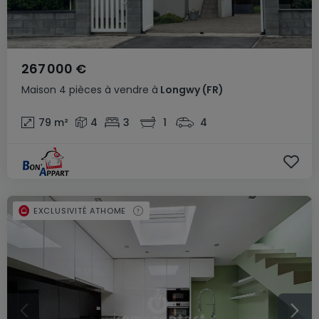
267 000 €
Maison
4 pièces
à vendre
à
Longwy
(FR)
79
m²
4
3
1
4
EXCLUSIVITÉ ATHOME