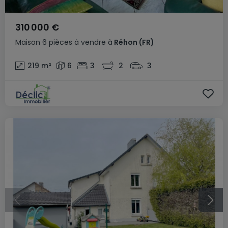
310 000 €
Maison
6 pièces
à vendre
à
Réhon
(FR)
219
m²
6
3
2
3