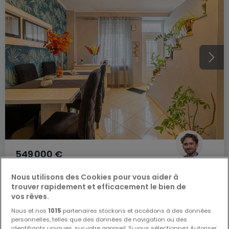
549 000 €
Maison individuelle
3 chambres
à vendre
à
Lasauvage
Nous utilisons des Cookies pour vous aider à
trouver rapidement et efficacement le bien de
120
m²
3
1
1
vos rêves.
Nous et nos
1015
partenaires stockons et accédons à des données
personnelles, telles que des données de navigation ou des
identifiants uniques, sur votre appareil. Si vous sélectionnez Autoriser