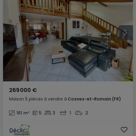
269 000 €
Maison
5 pièces
à vendre
à
Cosnes-et-Romain
(FR)
161
m²
5
3
1
2