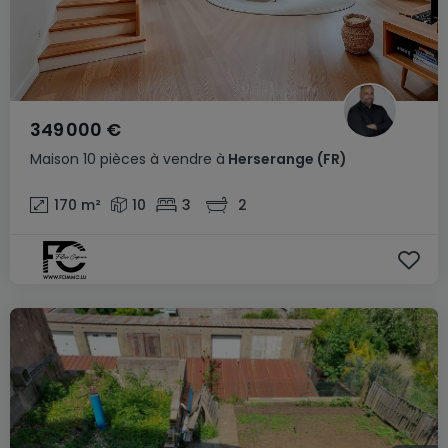
349 000 €
Maison
10 pièces
à vendre
à
Herserange
(FR)
170
m²
10
3
2