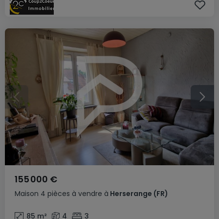
155 000 €
Maison
4 pièces
à vendre
à
Herserange
(FR)
85
m²
4
3