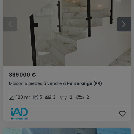
399 000 €
Maison
5 pièces
à vendre
à
Herserange
(FR)
120
m²
5
3
2
2