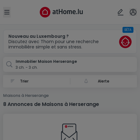
Localité(s)
Annuler
OK
Open sidebar
BÊTA
Herserange (FR)
Nouveau au Luxembourg ?
Discutez avec Thom pour une recherche
immobilière simple et sans stress.
Immobilier Maison Herserange
3 ch. - 3 ch.
Alerte
Maisons à Herserange
8 Annonces de Maisons à Herserange