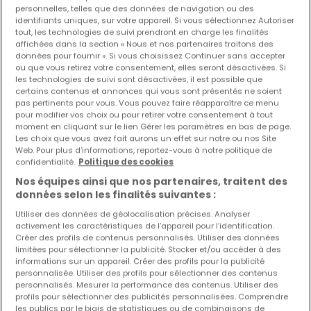
personnelles, telles que des données de navigation ou des
identifiants uniques, sur votre appareil. Si vous sélectionnez Autoriser
Les nouvelles annonces et baisses de prix en
tout, les technologies de suivi prendront en charge les finalités
avant première !
affichées dans la section « Nous et nos partenaires traitons des
données pour fournir ». Si vous choisissez Continuer sans accepter
Activez une alerte sur cette recherche pour recevoir les
ou que vous retirez votre consentement, elles seront désactivées. Si
nouveaux biens ainsi que les changements de prix dans
les technologies de suivi sont désactivées, il est possible que
votre boite email !
certains contenus et annonces qui vous sont présentés ne soient
pas pertinents pour vous. Vous pouvez faire réapparaître ce menu
pour modifier vos choix ou pour retirer votre consentement à tout
Créez une alerte
moment en cliquant sur le lien Gérer les paramètres en bas de page.
Les choix que vous avez fait aurons un effet sur notre ou nos Site
Web. Pour plus d’informations, reportez-vous à notre politique de
confidentialité.
Politique des cookies
Nos équipes ainsi que nos partenaires, traitent des
Maisons 6 chambres à proximité de
données selon les finalités suivantes :
Gilzem (DE)
Utiliser des données de géolocalisation précises. Analyser
Maisons 6 chambres Echternach
activement les caractéristiques de l’appareil pour l’identification.
Créer des profils de contenus personnalisés. Utiliser des données
Maisons 6 chambres Ralingen
limitées pour sélectionner la publicité. Stocker et/ou accéder à des
informations sur un appareil. Créer des profils pour la publicité
Maisons par nombre de chambres
personnalisée. Utiliser des profils pour sélectionner des contenus
personnalisés. Mesurer la performance des contenus. Utiliser des
1 chambre
profils pour sélectionner des publicités personnalisées. Comprendre
les publics par le biais de statistiques ou de combinaisons de