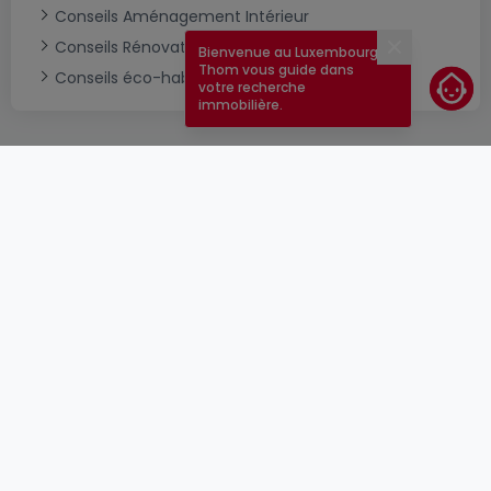
Conseils Aménagement Intérieur
Conseils Rénovation & Construction
Bienvenue au Luxembourg !
Fermer
Thom vous guide dans
Conseils éco-habitat
votre recherche
immobilière.
CGU
atHomeGroup
CGV
Contact
DSA
Annonceurs
Mentions légales
Vie privée
Carrières
Cookie
Cybercriminalité
© 2000 -
2026
atHome Group S.à.r.l.
5, rue Charles Darwin L-1433 Luxembourg