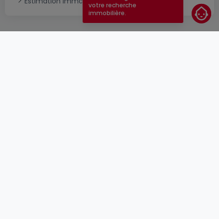
Estimation immobilière
votre recherche
immobilière.
CGU
atHomeGroup
CGV
Contact
DSA
Annonceurs
Mentions légales
Vie privée
Carrières
Cookie
Cybercriminalité
© 2000 -
2026
atHome Group S.à.r.l.
5, rue Charles Darwin L-1433 Luxembourg
atHomeGroup