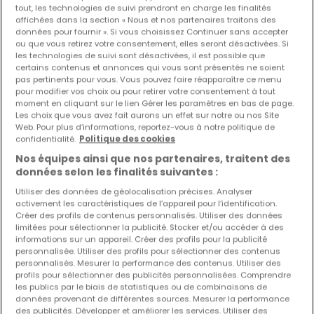
tout, les technologies de suivi prendront en charge les finalités
affichées dans la section « Nous et nos partenaires traitons des
Les nouvelles annonces et baisses de prix en
données pour fournir ». Si vous choisissez Continuer sans accepter
avant première !
ou que vous retirez votre consentement, elles seront désactivées. Si
les technologies de suivi sont désactivées, il est possible que
Activez une alerte sur cette recherche pour recevoir les
certains contenus et annonces qui vous sont présentés ne soient
nouveaux biens ainsi que les changements de prix dans
pas pertinents pour vous. Vous pouvez faire réapparaître ce menu
votre boite email !
pour modifier vos choix ou pour retirer votre consentement à tout
moment en cliquant sur le lien Gérer les paramètres en bas de page.
Les choix que vous avez fait aurons un effet sur notre ou nos Site
Créez une alerte
Web. Pour plus d’informations, reportez-vous à notre politique de
confidentialité.
Politique des cookies
Nos équipes ainsi que nos partenaires, traitent des
données selon les finalités suivantes :
Appartements à Fell (DE) par nombre de
Utiliser des données de géolocalisation précises. Analyser
chambres
activement les caractéristiques de l’appareil pour l’identification.
Créer des profils de contenus personnalisés. Utiliser des données
1 chambre
limitées pour sélectionner la publicité. Stocker et/ou accéder à des
informations sur un appareil. Créer des profils pour la publicité
2 chambres
personnalisée. Utiliser des profils pour sélectionner des contenus
personnalisés. Mesurer la performance des contenus. Utiliser des
3 chambres
profils pour sélectionner des publicités personnalisées. Comprendre
4 chambres
les publics par le biais de statistiques ou de combinaisons de
données provenant de différentes sources. Mesurer la performance
5 chambres
des publicités. Développer et améliorer les services. Utiliser des