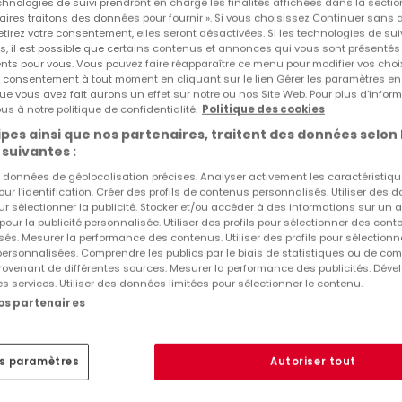
echnologies de suivi prendront en charge les finalités affichées dans la sectio
aires traitons des données pour fournir ». Si vous choisissez Continuer sans 
tirez votre consentement, elles seront désactivées. Si les technologies de sui
s, il est possible que certains contenus et annonces qui vous sont présentés
Autres recherches suggérées
ents pour vous. Vous pouvez faire réapparaître ce menu pour modifier vos choi
tre consentement à tout moment en cliquant sur le lien Gérer les paramètres e
ue vous avez fait aurons un effet sur notre ou nos Site Web. Pour plus d’inform
Agences immobilières à Wintrange
us à notre politique de confidentialité.
Politique des cookies
pes ainsi que nos partenaires, traitent des données selon 
 suivantes :
es données de géolocalisation précises. Analyser activement les caractéristiq
pour l’identification. Créer des profils de contenus personnalisés. Utiliser des
ur sélectionner la publicité. Stocker et/ou accéder à des informations sur un a
 pour la publicité personnalisée. Utiliser des profils pour sélectionner des con
és. Mesurer la performance des contenus. Utiliser des profils pour sélectionn
 personnalisées. Comprendre les publics par le biais de statistiques ou de co
ovenant de différentes sources. Mesurer la performance des publicités. Dével
es services. Utiliser des données limitées pour sélectionner le contenu.
nos partenaires
es paramètres
Autoriser tout