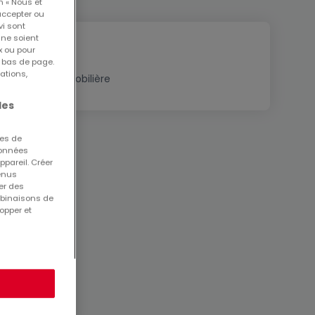
n « Nous et
accepter ou
vi sont
 ne soient
x ou pour
n bas de page.
ations,
Estimation immobilière
les
ues de
 données
ppareil. Créer
tenus
er des
mbinaisons de
opper et