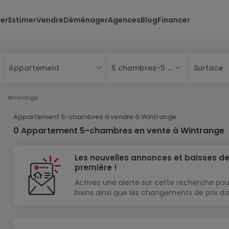
er
Estimer
Vendre
Déménager
Agences
Blog
Financer
5 chambres
-
5 chambres
Surface
Appartement
Tous
Wintrange
Maison
Appartement 5-chambres à vendre à Wintrange
Appartement
Maison
0 Appartement 5-chambres en vente à Wintrange
Projet neuf
Appartement
Maison individuelle
Les nouvelles annonces et baisses de
Maison à construire
Résidence
Chambre
Maison mitoyenne
première !
Immeuble de rapport
Lotissement
Studio
Maison jumelée
Modèle de maison
Activez une alerte sur cette recherche pou
biens ainsi que les changements de prix da
Terrain
Immeuble de rapport
Penthouse
Terrain + Maison
Villa
Garage - parking
Terrain constructible
Duplex
Maison de maître
Gros-oeuvre