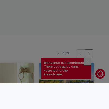
PLUS
Bienvenue au Luxembourg !
Fermer
Thom vous guide dans
votre recherche
immobilière.
un bien
Taux immobilier au