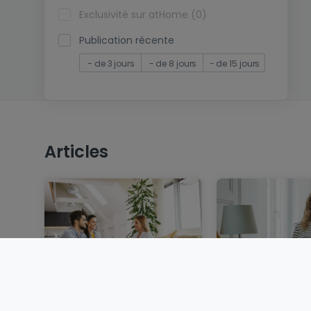
Exclusivité sur atHome (0)
Publication récente
- de 3 jours
- de 8 jours
- de 15 jours
Articles
Vendre un bien
Louer au Luxem