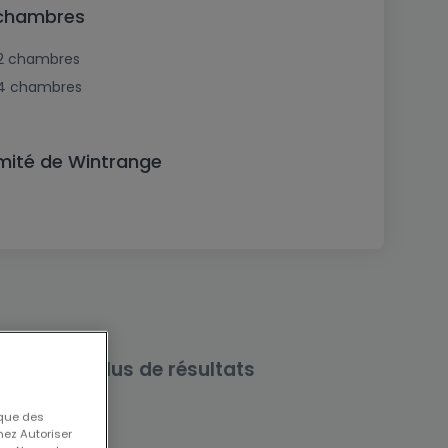
 chambres
2 chambres
4 chambres
mité de Wintrange
rche pour plus de résultats
 que des
nez Autoriser