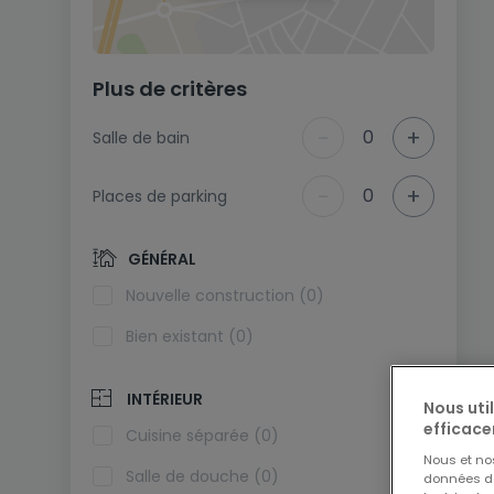
Plus de critères
-
+
0
Salle de bain
-
+
0
Places de parking
GÉNÉRAL
Nouvelle construction (0)
Bien existant (0)
INTÉRIEUR
Nous uti
efficace
Cuisine séparée (0)
Nous et n
Salle de douche (0)
données de 