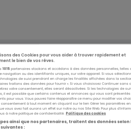
lisons des Cookies pour vous aider à trouver rapidement et
ment le bien de vos rêves.
os
1015
partenaires stockons et accédons à des données personnelles, telles
navigation ou des identifiants uniques, sur votre appareil. Si vous sélection
echnologies de suivi prendront en charge les finalités affichées dans la sectio
aires traitons des données pour fournir ». Si vous choisissez Continuer sans 
sidence d'exception signée Cengiz Promotion, située au coeu
tirez votre consentement, elles seront désactivées. Si les technologies de sui
s, il est possible que certains contenus et annonces qui vous sont présentés
oximité immédiate avec le Luxembourg tout en profitant du
ents pour vous. Vous pouvez faire réapparaître ce menu pour modifier vos choi
tre consentement à tout moment en cliquant sur le lien Gérer les paramètres e
ue vous avez fait aurons un effet sur notre ou nos Site Web. Pour plus d’inform
nous vous proposons un appartement 4 pièces, situé au 1er
us à notre politique de confidentialité.
Politique des cookies
4 m2. Laissez-vous séduire par cet espace de vie généreux,
pes ainsi que nos partenaires, traitent des données selon 
ble. De plus, profitez d'un espace extérieur privé de 20,17 m2
 suivantes :