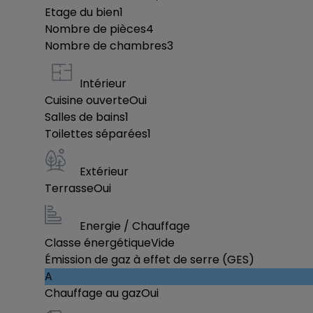
Etage du bien
1
Nombre de pièces
4
Nombre de chambres
3
Intérieur
Cuisine ouverte
Oui
Salles de bains
1
Toilettes séparées
1
Extérieur
Terrasse
Oui
Energie / Chauffage
Classe énergétique
Vide
Émission de gaz à effet de serre (GES)
A
Chauffage au gaz
Oui