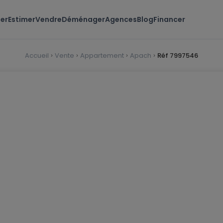
er
Estimer
Vendre
Déménager
Agences
Blog
Financer
Accueil
Vente
Appartement
Apach
Réf 7997546