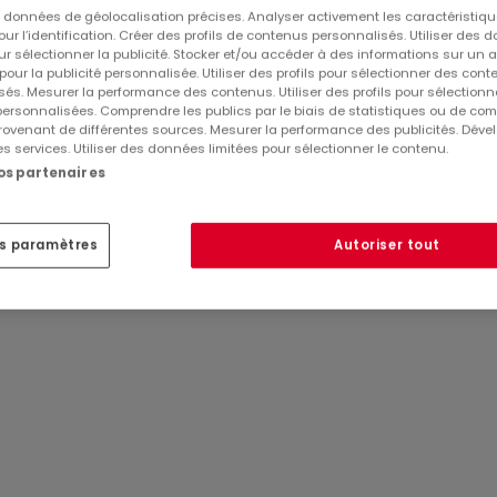
 la beauté de votre environnement.
es données de géolocalisation précises. Analyser activement les caractéristiq
pour l’identification. Créer des profils de contenus personnalisés. Utiliser des
sont à la hauteur de vos attentes les plus élevées. Bénéfic
ur sélectionner la publicité. Stocker et/ou accéder à des informations sur un a
t une chaleur douce et enveloppante tout au long de l'année
 pour la publicité personnalisée. Utiliser des profils pour sélectionner des con
és. Mesurer la performance des contenus. Utiliser des profils pour sélectionn
 au design raffiné et l'utilisation de matériaux de qualité,
 personnalisées. Comprendre les publics par le biais de statistiques ou de co
e vie. De plus, vous avez la possibilité de personnaliser
ovenant de différentes sources. Mesurer la performance des publicités. Dével
Réf
atHome
799
es services. Utiliser des données limitées pour sélectionner le contenu.
Réf
Agence
590
ous ressemble et qui répond à vos aspirations.
nos partenaires
estisseur, cet appartement est un véritable joyau immobilie
liant calme et sécurité. Sa proximité avec la frontière
es paramètres
Autoriser tout
 des avantages d'un environnement international dynamiqu
ement accessibles, facilitant votre quotidien.
 le 1er Trimestre 2026, vous offrant ainsi le temps nécessai
ivre dans un cadre idyllique, alliant confort, sécurité et
ur obtenir plus d'informations sur cet appartement d'except
7100 THIONVILLE- 03.82.54.73.57