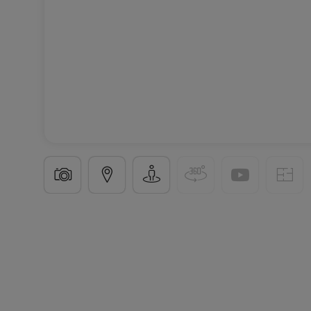
Appartement
4 pièces
à
Apach
(FR)
265 000 €
83
m²
4