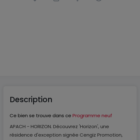
Appartement
3 pièces
à
Apach
(FR)
225 000 €
71
m²
3
2
Description
Ce bien se trouve dans ce
Programme neuf
APACH - HORIZON. Découvrez 'Horizon', une
résidence d'exception signée Cengiz Promotion,