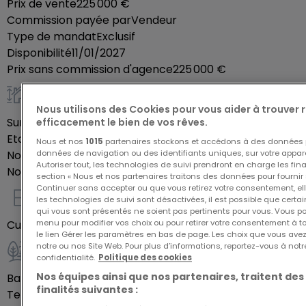
Prix de vente
225 000 €
au long de l'année. Les finitions haut-de-gamme,
Commission payée par
Vendeur
telles que le carrelage au design raffiné et
Type de mandat
Exclusif
l'utilisation de matériaux de qualité, ajoutent une
Disponibilité
11/01/2027
Prix sans commission d'agence
225 000 €
touche d'élégance à votre espace de vie. De plus,
vous avez la possibilité de personnaliser certains
Général
éléments pour créer un logement qui vous
Nous utilisons des Cookies pour vous aider à trouver
Surface habitable
70,86
m²
efficacement le bien de vos rêves.
ressemble et qui répond à vos aspirations.
Etage du bien
1
Nous et nos
1015
partenaires stockons et accédons à des données p
Que vous soyez un couple, une famille ou un
données de navigation ou des identifiants uniques, sur votre appare
Nombre de pièces
3
investisseur, cet appartement est un véritable
Autoriser tout, les technologies de suivi prendront en charge les fin
Nombre de chambres
2
section « Nous et nos partenaires traitons des données pour fournir 
joyau immobilier. Profitez d'un cadre de vie paisible
Continuer sans accepter ou que vous retirez votre consentement, ell
et serein, alliant calme et sécurité. Sa proximité
les technologies de suivi sont désactivées, il est possible que cer
Intérieur
qui vous sont présentés ne soient pas pertinents pour vous. Vous po
avec la frontière luxembourgeoise vous permettra
menu pour modifier vos choix ou pour retirer votre consentement à 
Cuisine ouverte
Oui
le lien Gérer les paramètres en bas de page. Les choix que vous avez
de bénéficier des avantages d'un environnement
notre ou nos Site Web. Pour plus d’informations, reportez-vous à notr
international dynamique. De plus, les commodités
confidentialité.
Politique des cookies
Extérieur
avoisinantes sont facilement accessibles, facilitant
Nos équipes ainsi que nos partenaires, traitent des
Balcon
11
m²
finalités suivantes :
votre quotidien.
Terrasse
Oui