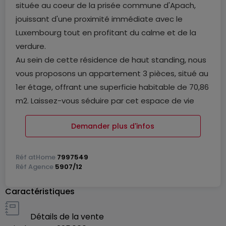
située au coeur de la prisée commune d'Apach,
jouissant d'une proximité immédiate avec le
Luxembourg tout en profitant du calme et de la
verdure.
Au sein de cette résidence de haut standing, nous
vous proposons un appartement 3 pièces, situé au
1er étage, offrant une superficie habitable de 70,86
m2. Laissez-vous séduire par cet espace de vie
généreux, conçu avec soin et un souci du détail
Demander plus d'infos
irréprochable. De plus, profitez d'un espace
extérieur privé de 11,41 m2, où vous pourrez vous
ressourcer tout en admirant la beauté de votre
Réf
atHome
7997549
Réf
Agence
5907/12
environnement.
Les prestations offertes dans cet appartement
Caractéristiques
sont à la hauteur de vos attentes les plus élevées.
Bénéficiez d'un chauffage au sol au gaz, qui vous
Détails de la vente
garantit une chaleur douce et enveloppante tout