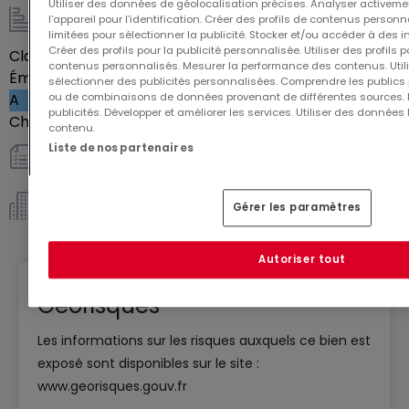
La livraison de cet appartement est prévue pour le
Utiliser des données de géolocalisation précises. Analyser activeme
l’appareil pour l’identification. Créer des profils de contenus person
1er Trimestre 2026, vous offrant ainsi le temps
Energie / Chauffage
limitées pour sélectionner la publicité. Stocker et/ou accéder à des i
Créer des profils pour la publicité personnalisée. Utiliser des profils
nécessaire pour planifier sereinement votre
Classe énergétique
Vide
contenus personnalisés. Mesurer la performance des contenus. Utilis
Émission de gaz à effet de serre (GES)
installation.
sélectionner des publicités personnalisées. Comprendre les publics p
ou de combinaisons de données provenant de différentes sources.
A
Ne laissez pas passer cette occasion unique de
publicités. Développer et améliorer les services. Utiliser des données 
Chauffage au gaz
Oui
vivre dans un cadre idyllique, alliant confort,
contenu.
Liste de nos partenaires
sécurité et rentabilité. Contactez-nous dès
Autres
aujourd'hui pour obtenir plus d'informations sur cet
appartement d'exception au sein de la résidence
Gérer les paramètres
Copropriété *
'Horizon'.
OPEN IMMOBILIER 20, ALLEE CHATEAU DE GASSION
Autoriser tout
57100 THIONVILLE- 03.82.54.73.57
Géorisques
Les informations sur les risques auxquels ce bien est
exposé sont disponibles sur le site :
www.georisques.gouv.fr