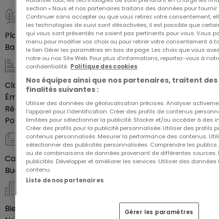
Autoriser tout, les technologies de suivi prendront en charge les fin
section « Nous et nos partenaires traitons des données pour fournir 
une journée de travail.
Continuer sans accepter ou que vous retirez votre consentement, ell
Extérieur
les technologies de suivi sont désactivées, il est possible que cer
qui vous sont présentés ne soient pas pertinents pour vous. Vous po
Place(s) de parking en extérieur
2
Une résidence pensée pour votre confort
menu pour modifier vos choix ou pour retirer votre consentement à 
Balcon
16,92
m²
le lien Gérer les paramètres en bas de page. Les choix que vous avez
Conçue par l’architecte Philippe Blaise, la
notre ou nos Site Web. Pour plus d’informations, reportez-vous à notr
Résidence « Les Amandiers » propose une
confidentialité.
Politique des cookies
Energie / Chauffage
architecture élégante et durable, avec une vue
Nos équipes ainsi que nos partenaires, traitent des
Classe énergétique
Vide
finalités suivantes :
imprenable sur la Moselle et ses vignes à perte de
Émission de gaz à effet de serre (GES)
Vide
vue . Chaque appartement bénéficie d’un balcon
Utiliser des données de géolocalisation précises. Analyser activeme
Réglementation thermique
RT 2012
l’appareil pour l’identification. Créer des profils de contenus person
ou d’un espace extérieur privatif, prolongeant
Pompe à chaleur
Oui
limitées pour sélectionner la publicité. Stocker et/ou accéder à des i
Créer des profils pour la publicité personnalisée. Utiliser des profils
l’espace de vie vers l’extérieur.
contenus personnalisés. Mesurer la performance des contenus. Utilis
sélectionner des publicités personnalisées. Comprendre les publics p
Autres
ou de combinaisons de données provenant de différentes sources.
Un investissement stratégique pour les frontaliers
Cave
Oui
publicités. Développer et améliorer les services. Utiliser des données 
Buanderie
Oui
Grâce à sa situation géographique privilégiée,
contenu.
Liste de nos partenaires
Apach séduit de nombreux travailleurs frontaliers.
Copropriété *
Cette proximité immédiate avec le Luxembourg
Bien soumis au statut de copropriété
Oui
garantit une forte attractivité résidentielle et
Gérer les paramètres