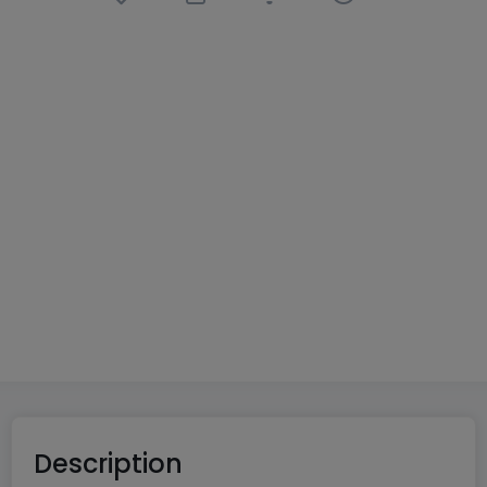
Appartement
3 pièces
à
Apach
(FR)
341 000 €
104
m²
3
2
1
2
Description