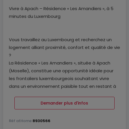
Vivre à Apach – Résidence « Les Amandiers », à 5
minutes du Luxembourg
Vous travaillez au Luxembourg et recherchez un
logement alliant proximité, confort et qualité de vie
?
La Résidence « Les Amandiers », située à Apach
(Moselle), constitue une opportunité idéale pour
les frontaliers luxembourgeois souhaitant vivre
dans un environnement paisible tout en restant à
quelques minutes de leur lieu de travail.
Demander plus d'infos
Un quotidien simplifié pour les frontaliers .
À moins de 3 minutes de la frontière et de
Réf
atHome
8930566
Schengen, Apach permet de réduire