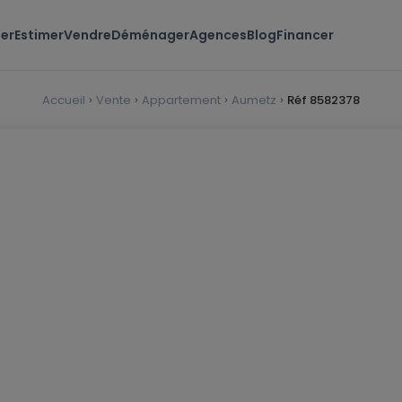
er
Estimer
Vendre
Déménager
Agences
Blog
Financer
Accueil
Vente
Appartement
Aumetz
Réf 8582378