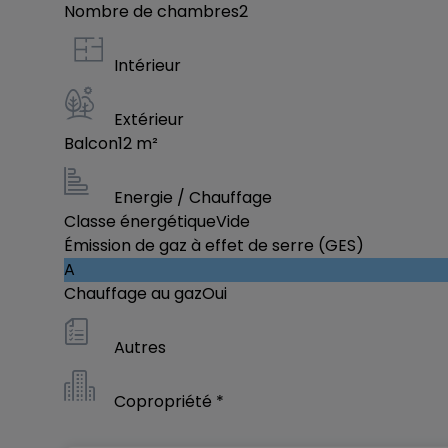
Nombre de chambres
2
Intérieur
Extérieur
Balcon
12
m²
Energie / Chauffage
Classe énergétique
Vide
Émission de gaz à effet de serre (GES)
A
Chauffage au gaz
Oui
Autres
Copropriété *