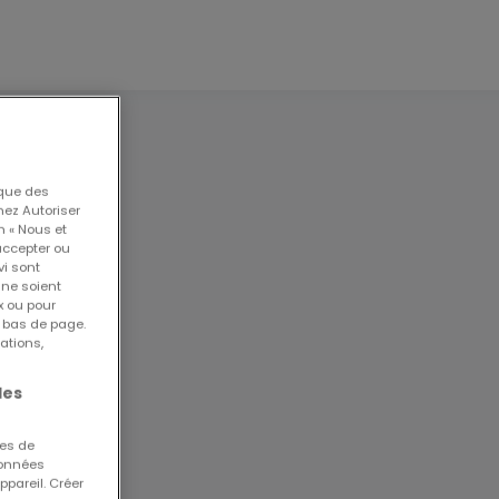
 que des
nez Autoriser
n « Nous et
accepter ou
vi sont
de
 ne soient
x ou pour
n bas de page.
ations,
EUR
les
ues de
 données
ts
ppareil. Créer