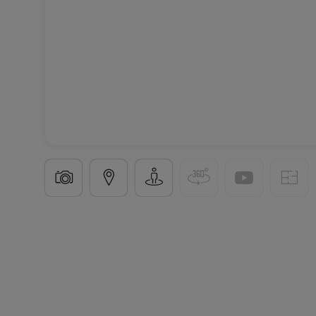
Appartement
3 pièces
à
Aumetz
(FR)
225 000 €
68
m²
3