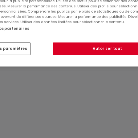
 pour la publicité personnalisée. Utiliser des profils pour sélectionner des con
és. Mesurer la performance des contenus. Utiliser des profils pour sélectionn
odernes, du F2 au F4, à partir de 160 000 EUR. Chaque
 personnalisées. Comprendre les publics par le biais de statistiques ou de co
ovenant de différentes sources. Mesurer la performance des publicités. Dével
idéal pour se détendre (terrasse ou balcon).
Réf
atHome
858
es services. Utiliser des données limitées pour sélectionner le contenu.
Réf
Agence
65
54 73 57 ou par e-mail à contact@open57.fr.
nos partenaires
, 57100 Thionville
es paramètres
Autoriser tout