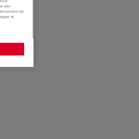
tenus
er des
mbinaisons de
opper et
2378
66-5