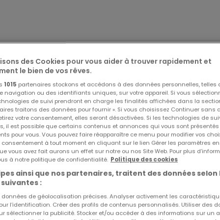
lisons des Cookies pour vous aider à trouver rapidement et
ment le bien de vos rêves.
os
1015
partenaires stockons et accédons à des données personnelles, telles
navigation ou des identifiants uniques, sur votre appareil. Si vous sélection
echnologies de suivi prendront en charge les finalités affichées dans la sectio
aires traitons des données pour fournir ». Si vous choisissez Continuer sans 
tirez votre consentement, elles seront désactivées. Si les technologies de sui
le Lot 5 de la Résidence ÉPICEA à Aumetz, un appartement 
s, il est possible que certains contenus et annonces qui vous sont présentés
u 1er étage avec ascenseur. Cet appartement dispose d'un
ents pour vous. Vous pouvez faire réapparaître ce menu pour modifier vos choi
tre consentement à tout moment en cliquant sur le lien Gérer les paramètres e
25 000 EUR.
ue vous avez fait aurons un effet sur notre ou nos Site Web. Pour plus d’inform
ous avez le choix entre un emplacement extérieur à 5 000 
us à notre politique de confidentialité.
Politique des cookies
e au prix de 15 000 EUR. Ce garage est équipé d'une prise
pes ainsi que nos partenaires, traitent des données selon 
 suivantes :
nagé avec une borne de recharge si nécessaire.
es données de géolocalisation précises. Analyser activement les caractéristiq
déale, à quelques minutes des axes autoroutiers et de la
pour l’identification. Créer des profils de contenus personnalisés. Utiliser des
un cadre de vie pratique et accessible pour vos déplacemen
ur sélectionner la publicité. Stocker et/ou accéder à des informations sur un a