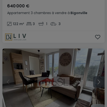
640 000 €
Appartement
3 chambres
à vendre
à
Bigonville
122
m²
3
1
3