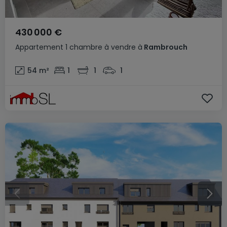
430 000 €
Appartement
1 chambre
à vendre
à
Rambrouch
54
m²
1
1
1