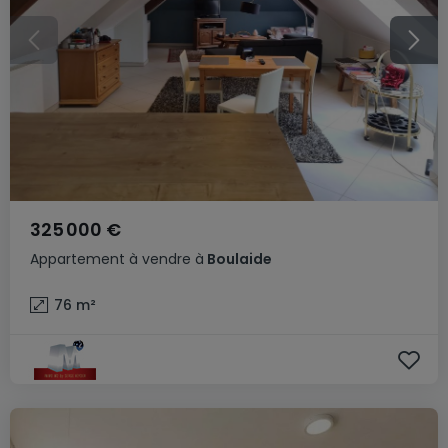
325 000 €
Appartement
à vendre
à
Boulaide
76
m²