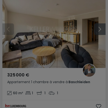
325 000 €
Appartement
1 chambre
à vendre
à
Baschleiden
60
m²
1
1
1