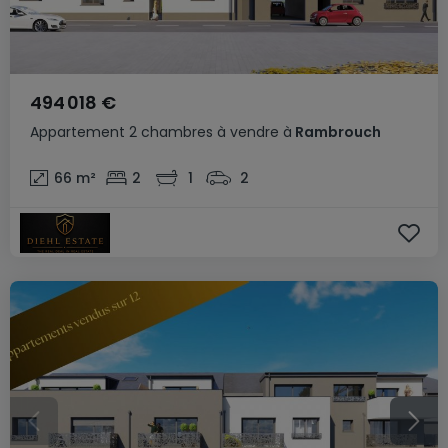
494 018 €
Appartement
2 chambres
à vendre
à
Rambrouch
66
m²
2
1
2