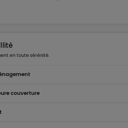
lité
ent en toute sérénité.
éménagement
eure couverture
t