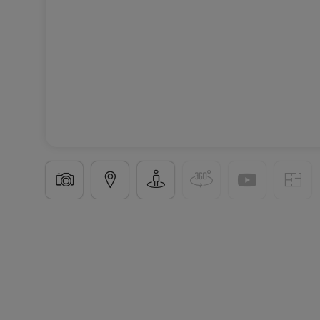
Penthouse
3 chambres
à
Capellen
1 070 000 €
132
m²
3