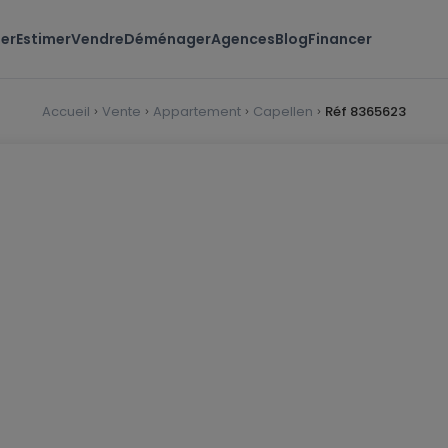
er
Estimer
Vendre
Déménager
Agences
Blog
Financer
Accueil
Vente
Appartement
Capellen
Réf 8365623