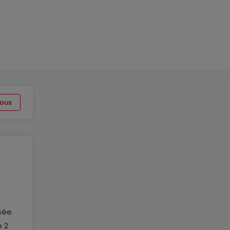
ous
isée
e 2