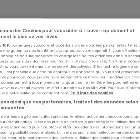
de surface habitable nette, offre tout le confort moderne a
lisons des Cookies pour vous aider à trouver rapidement et
e, parfait pour une famille à la recherche d'espace. Dotée 
ment le bien de vos rêves.
r de journées ensoleillées et des moments de détente en
os
1015
partenaires stockons et accédons à des données personnelles, telles
navigation ou des identifiants uniques, sur votre appareil. Si vous sélection
echnologies de suivi prendront en charge les finalités affichées dans la sectio
aires traitons des données pour fournir ». Si vous choisissez Continuer sans 
 un parking extérieur pour une, le stationnement ne sera jam
tirez votre consentement, elles seront désactivées. Si les technologies de sui
Réf
atHome
836
s, il est possible que certains contenus et annonces qui vous sont présentés
Réf
Agen
ents pour vous. Vous pouvez faire réapparaître ce menu pour modifier vos choi
tre consentement à tout moment en cliquant sur le lien Gérer les paramètres e
ue vous avez fait aurons un effet sur notre ou nos Site Web. Pour plus d’inform
us à notre politique de confidentialité.
Politique des cookies
pes ainsi que nos partenaires, traitent des données selon 
h/Cactus Windhof/Delhaize)
 suivantes :
es données de géolocalisation précises. Analyser activement les caractéristiq
pour l’identification. Créer des profils de contenus personnalisés. Utiliser des
ur sélectionner la publicité. Stocker et/ou accéder à des informations sur un a
 pour la publicité personnalisée. Utiliser des profils pour sélectionner des con
és. Mesurer la performance des contenus. Utiliser des profils pour sélectionn