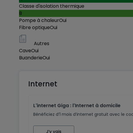
Classe d'isolation thermique
B
Pompe à chaleur
Oui
Fibre optique
Oui
Autres
Cave
Oui
Buanderie
Oui
Internet
L'internet Giga : l'Internet à domicile
Bénéficiez d’1 mois d’internet gratuit avec le 
J’y vais