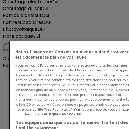
Chauffage électrique
Oui
Possibilité de visiter des appartements témoins du
Chauffage au sol
Oui
même promoteur afin de découvrir les finitions,
Pompe à chaleur
Oui
Panneaux solaires
matériaux et prestations proposés dans le cadre
Oui
Photovoltaïque
Oui
du projet.
Fibre optique
Oui
Nous sommes à votre entière disposition pour tous
Autres
Nous utilisons des Cookies pour vous aider à trouver
renseignements et documentation
efficacement le bien de vos rêves.
Cave
Oui
complémentaires. Veuillez nous contacter sous le
Buanderie
Oui
Nous et nos
1015
partenaires stockons et accédons à des données p
numéro +352 621 469 311 ou par mail sur
données de navigation ou des identifiants uniques, sur votre appare
Autoriser tout, les technologies de suivi prendront en charge les fin
info@dalpa.lu.
section « Nous et nos partenaires traitons des données pour fournir 
Continuer sans accepter ou que vous retirez votre consentement, ell
Internet
les technologies de suivi sont désactivées, il est possible que cer
Si vous souhaitez vendre ou louer votre bien, nous
qui vous sont présentés ne soient pas pertinents pour vous. Vous po
mettons à votre disposition notre
menu pour modifier vos choix ou pour retirer votre consentement à 
le lien Gérer les paramètres en bas de page. Les choix que vous avez
professionnalisme, savoir-faire et qualité de
notre ou nos Site Web. Pour plus d’informations, reportez-vous à notr
L'internet Giga : l'Internet à domicile
confidentialité.
Politique des cookies
service. Nous vous proposons des estimations
Bénéficiez d’1 mois d’internet gratuit avec le code
Nos équipes ainsi que nos partenaires, traitent des
rapides, gratuites et réalistes.
ATHOME26 sur le réseau le plus rapide du
finalités suivantes :