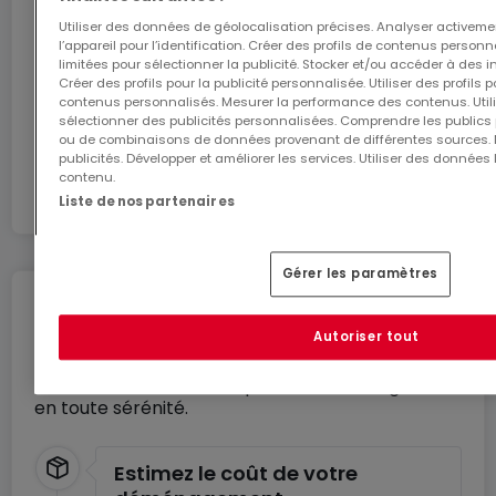
Luxembourg.
Utiliser des données de géolocalisation précises. Analyser activeme
(image non contractuelle)
l’appareil pour l’identification. Créer des profils de contenus person
limitées pour sélectionner la publicité. Stocker et/ou accéder à des i
J’y vais
Créer des profils pour la publicité personnalisée. Utiliser des profils
contenus personnalisés. Mesurer la performance des contenus. Utilis
sélectionner des publicités personnalisées. Comprendre les publics p
En partenariat avec
ou de combinaisons de données provenant de différentes sources.
publicités. Développer et améliorer les services. Utiliser des données 
contenu.
Liste de nos partenaires
Gérer les paramètres
Déménagez en toute
Autoriser tout
tranquillité
Profitez de ces services pour un déménagement
en toute sérénité.
Estimez le coût de votre