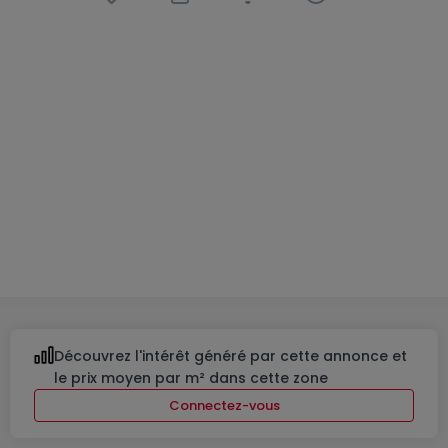
Appartement
3 chambres
à
Contern
1 150 000 €
110
m²
3
2
3
Découvrez l'intérêt généré par cette annonce et
le prix moyen par m² dans cette zone
Connectez-vous