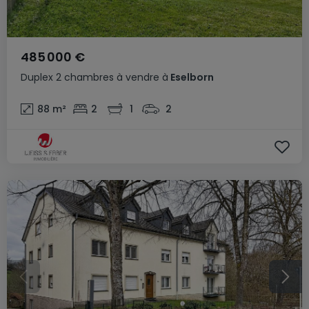
485 000 €
Duplex
2 chambres
à vendre
à
Eselborn
88
m²
2
1
2