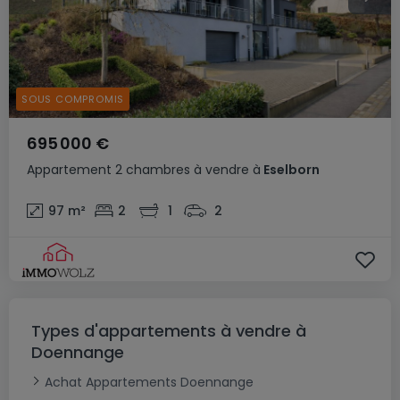
SOUS COMPROMIS
695 000 €
Appartement
2 chambres
à vendre
à
Eselborn
97
m²
2
1
2
Types d'appartements à vendre à
Doennange
Achat Appartements Doennange