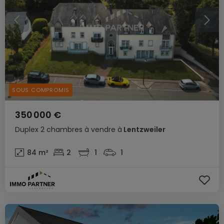
SOUS COMPROMIS
350 000 €
Duplex
2 chambres
à vendre
à
Lentzweiler
84
m²
2
1
1