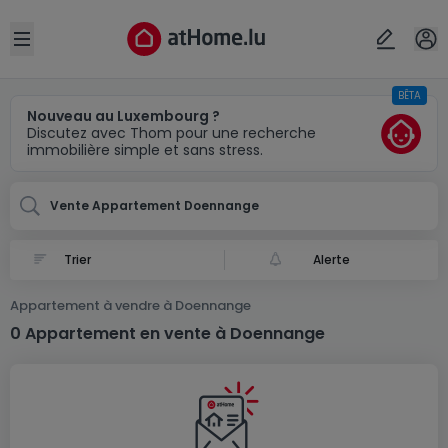
Localité(s)
Annuler
OK
Open sidebar
BÊTA
Doennange
Nouveau au Luxembourg ?
Discutez avec Thom pour une recherche
immobilière simple et sans stress.
Vente Appartement Doennange
Alerte
Appartement à vendre à Doennange
0 Appartement en vente à Doennange