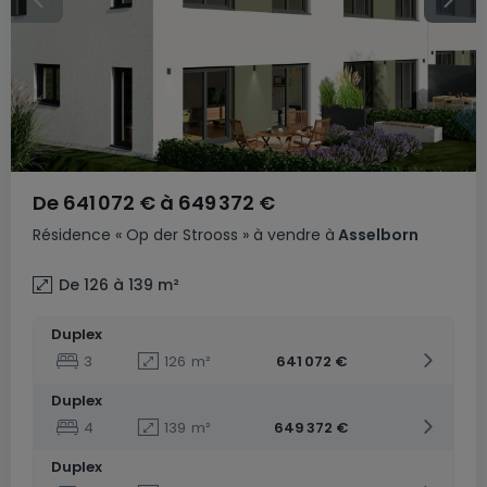
De
641 072 €
à
649 372 €
Résidence
« Op der Strooss »
à vendre
à
Asselborn
De 126 à 139
m²
Duplex
3
126
m²
641 072 €
Duplex
4
139
m²
649 372 €
Duplex