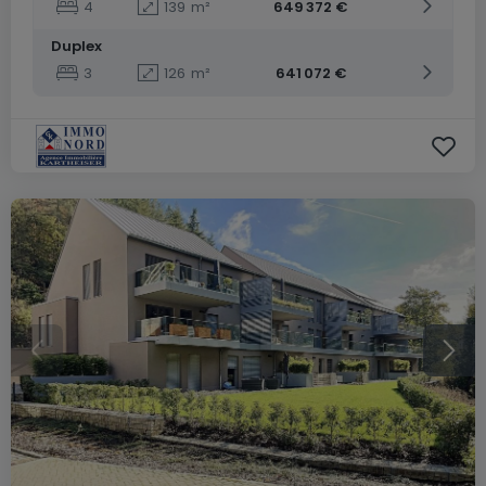
4
139
m²
649 372 €
Duplex
3
126
m²
641 072 €