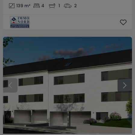
139
m²
4
1
2