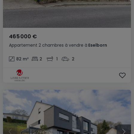
465 000 €
Appartement
2 chambres
à vendre
à
Eselborn
82
m²
2
1
2