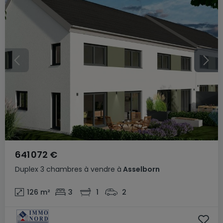
641 072 €
Duplex
3 chambres
à vendre
à
Asselborn
126
m²
3
1
2