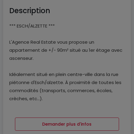
Description
*** ESCH/ALZETTE ***
L'Agence Real Estate vous propose un
appartement de +/- 90m² situé au 1er étage avec
ascenseur.
Idéalement situé en plein centre-ville dans la rue
piétonne d'Esch/alzette. À proximité de toutes les
commodités (transports, commerces, écoles,
crèches, etc...).
Il se compose comme suit:
- Hall d'entrée de +/- 10m²
Demander plus d'infos
- Séjour de +/- 21m²