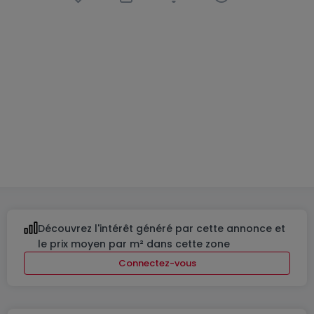
Appartement
3 chambres
à
Esch-sur-
Alzette
495 000 €
95
m²
3
1
Découvrez l'intérêt généré par cette annonce et
le prix moyen par m² dans cette zone
Connectez-vous