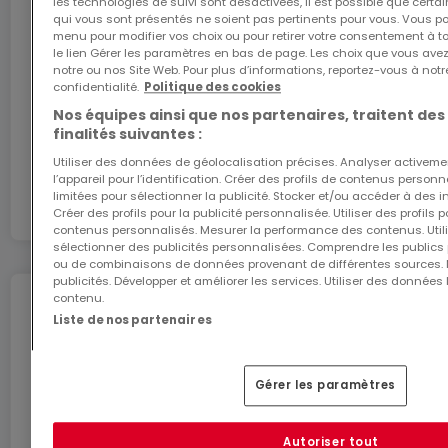
les technologies de suivi sont désactivées, il est possible que cer
ATHOME26 sur le réseau le plus rapide du
qui vous sont présentés ne soient pas pertinents pour vous. Vous po
menu pour modifier vos choix ou pour retirer votre consentement à 
Luxembourg.
le lien Gérer les paramètres en bas de page. Les choix que vous avez
notre ou nos Site Web. Pour plus d’informations, reportez-vous à notr
confidentialité.
Politique des cookies
J’y vais
Nos équipes ainsi que nos partenaires, traitent des
finalités suivantes :
En partenariat avec
Utiliser des données de géolocalisation précises. Analyser activeme
l’appareil pour l’identification. Créer des profils de contenus person
limitées pour sélectionner la publicité. Stocker et/ou accéder à des i
Créer des profils pour la publicité personnalisée. Utiliser des profils
contenus personnalisés. Mesurer la performance des contenus. Utilis
sélectionner des publicités personnalisées. Comprendre les publics p
ou de combinaisons de données provenant de différentes sources.
publicités. Développer et améliorer les services. Utiliser des données 
contenu.
Déménagez en toute
Liste de nos partenaires
tranquillité
Profitez de ces services pour un déménagement
Gérer les paramètres
en toute sérénité.
Autoriser tout