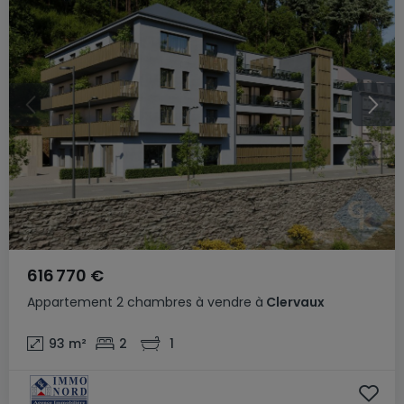
616 770 €
Appartement
2 chambres
à vendre
à
Clervaux
93
m²
2
1