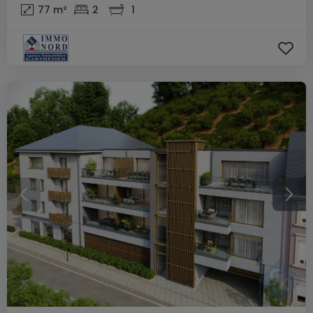
77
m²
2
1