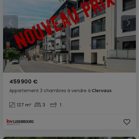
459 900 €
Appartement
3 chambres
à vendre
à
Clervaux
127
m²
3
1