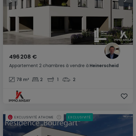
496 208 €
Appartement
2 chambres
à vendre
à
Heinerscheid
78
m²
2
1
2
EXCLUSIVITÉ ATHOME
EXCLUSIVITÉ