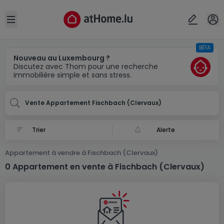
Localité(s)
Annuler
OK
Open sidebar
BÊTA
Fischbach (Clervaux)
Nouveau au Luxembourg ?
Discutez avec Thom pour une recherche
immobilière simple et sans stress.
Vente Appartement Fischbach (Clervaux)
Alerte
Appartement à vendre à Fischbach (Clervaux)
0 Appartement en vente à Fischbach (Clervaux)