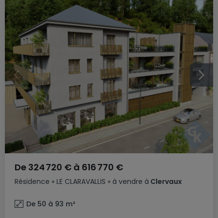
De
324 720 €
à
616 770 €
Résidence
« LE CLARAVALLIS »
à vendre
à
Clervaux
De 50 à 93
m²