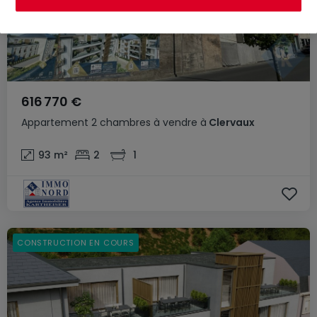
616 770 €
Appartement
2 chambres
à vendre
à
Clervaux
93
m²
2
1
CONSTRUCTION EN COURS