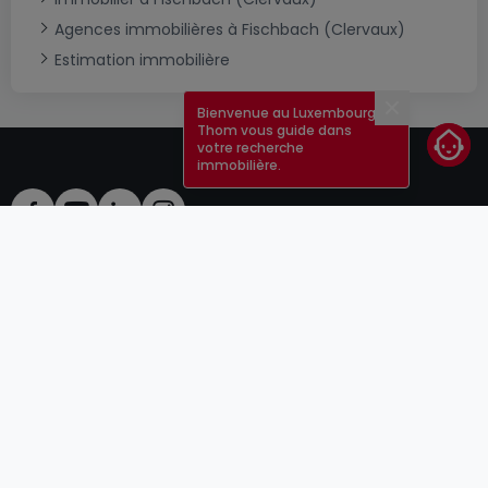
Agences immobilières à Fischbach (Clervaux)
Estimation immobilière
Bienvenue au Luxembourg !
Fermer
Thom vous guide dans
votre recherche
immobilière.
CGU
atHomeGroup
CGV
Contact
DSA
Annonceurs
Mentions légales
Vie privée
Carrières
Cookie
Cybercriminalité
© 2000 -
2026
atHome Group S.à.r.l.
5, rue Charles Darwin L-1433 Luxembourg