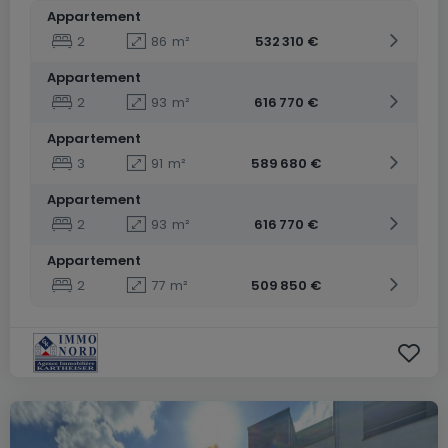
Appartement
2
86
m²
532 310 €
Appartement
2
93
m²
616 770 €
Appartement
3
91
m²
589 680 €
Appartement
2
93
m²
616 770 €
Appartement
2
77
m²
509 850 €