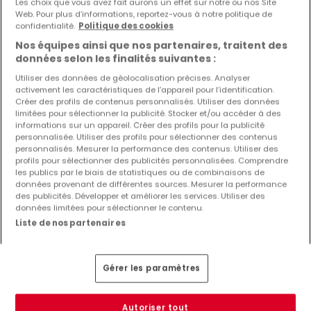
Les choix que vous avez fait aurons un effet sur notre ou nos Site
Web. Pour plus d’informations, reportez-vous à notre politique de
confidentialité.
Politique des cookies
532 310 €
Nos équipes ainsi que nos partenaires, traitent des
données selon les finalités suivantes :
Appartement
2 chambres
à vendre
à
Clervaux
Utiliser des données de géolocalisation précises. Analyser
activement les caractéristiques de l’appareil pour l’identification.
86
m²
2
1
Créer des profils de contenus personnalisés. Utiliser des données
limitées pour sélectionner la publicité. Stocker et/ou accéder à des
informations sur un appareil. Créer des profils pour la publicité
personnalisée. Utiliser des profils pour sélectionner des contenus
personnalisés. Mesurer la performance des contenus. Utiliser des
profils pour sélectionner des publicités personnalisées. Comprendre
les publics par le biais de statistiques ou de combinaisons de
données provenant de différentes sources. Mesurer la performance
des publicités. Développer et améliorer les services. Utiliser des
données limitées pour sélectionner le contenu.
Liste de nos partenaires
Gérer les paramètres
Autoriser tout