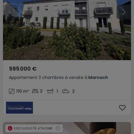
595 000 €
Appartement
3 chambres
à vendre
à
Marnach
110
m²
3
1
2
EXCLUSIVITÉ ATHOME