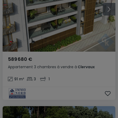
589 680 €
Appartement
3 chambres
à vendre
à
Clervaux
91
m²
3
1