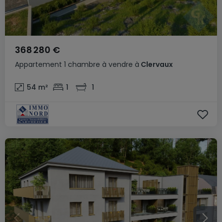
368 280 €
Appartement
1 chambre
à vendre
à
Clervaux
54
m²
1
1