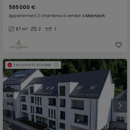
595 000 €
Appartement
2 chambres
à vendre
à
Marnach
97
m²
2
1
EXCLUSIVITÉ ATHOME