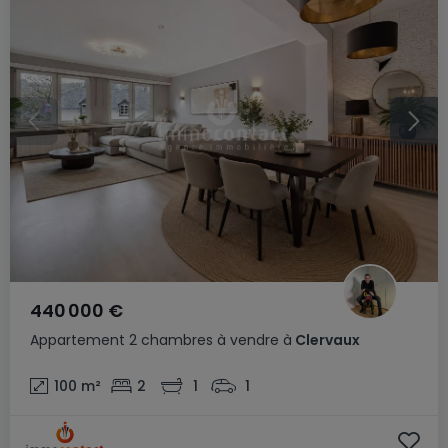
440 000 €
Appartement
2 chambres
à vendre
à
Clervaux
100
m²
2
1
1