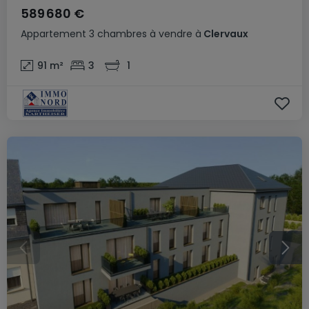
589 680 €
Appartement
3 chambres
à vendre
à
Clervaux
91
m²
3
1