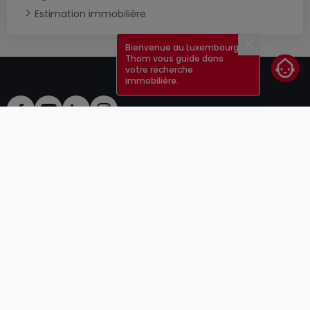
Estimation immobilière
Bienvenue au Luxembourg !
Fermer
Thom vous guide dans
votre recherche
immobilière.
CGU
atHomeGroup
CGV
Contact
DSA
Annonceurs
Mentions légales
Vie privée
Carrières
Cookie
Cybercriminalité
© 2000 -
2026
atHome Group S.à.r.l.
5, rue Charles Darwin L-1433 Luxembourg
atHomeGroup