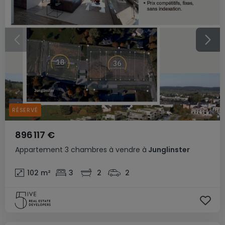
RÉSERVÉ
896 117 €
Appartement
3 chambres
à vendre
à
Junglinster
102
m²
3
2
2