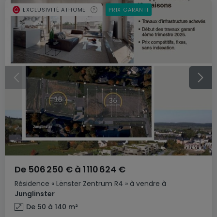
EXCLUSIVITÉ ATHOME
PRIX GARANTI
De
506 250 €
à
1 110 624 €
Résidence
« Lënster Zentrum R4 »
à vendre
à
Junglinster
De 50 à 140
m²