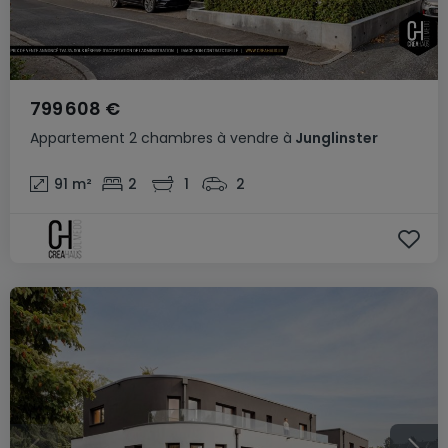
799 608 €
Appartement
2 chambres
à vendre
à
Junglinster
91
m²
2
1
2