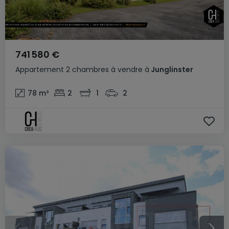
741 580 €
Appartement
2 chambres
à vendre
à
Junglinster
78
m²
2
1
2