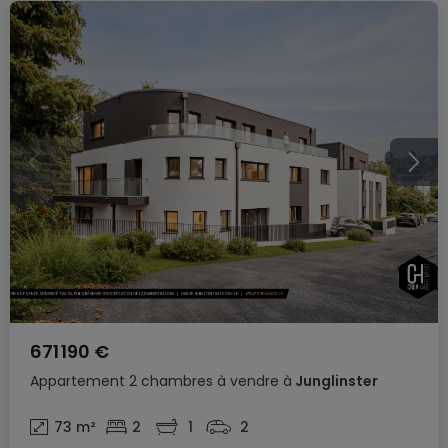
671 190 €
Appartement
2 chambres
à vendre
à
Junglinster
73
m²
2
1
2