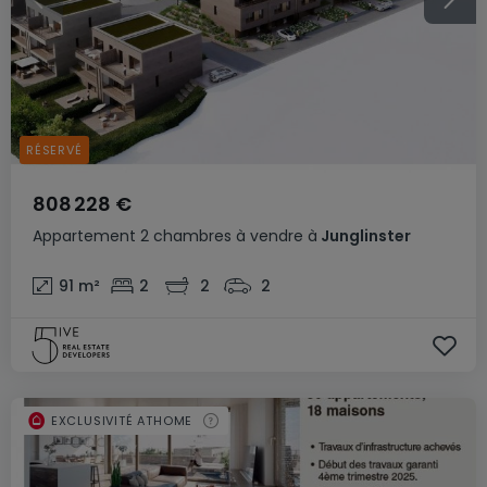
RÉSERVÉ
808 228 €
Appartement
2 chambres
à vendre
à
Junglinster
91
m²
2
2
2
EXCLUSIVITÉ ATHOME