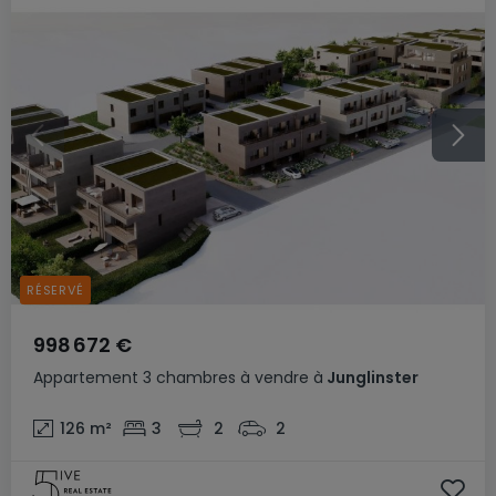
RÉSERVÉ
998 672 €
Appartement
3 chambres
à vendre
à
Junglinster
126
m²
3
2
2