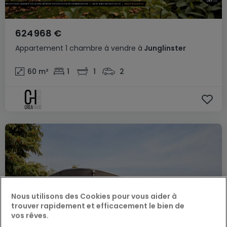
624 968 €
Appartement
1 chambre
à vendre
à
Junglinster
60
m²
1
1
2
Nous utilisons des Cookies pour vous aider à
trouver rapidement et efficacement le bien de
vos rêves.