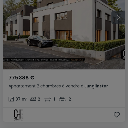
775 388 €
Appartement
2 chambres
à vendre
à
Junglinster
87
m²
2
1
2