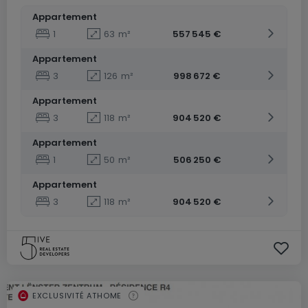
Appartement
1
63
m²
557 545 €
Appartement
3
126
m²
998 672 €
Appartement
3
118
m²
904 520 €
Appartement
1
50
m²
506 250 €
Appartement
3
118
m²
904 520 €
EXCLUSIVITÉ ATHOME