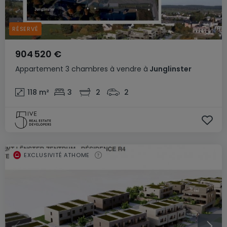
RÉSERVÉ
904 520 €
Appartement
3 chambres
à vendre
à
Junglinster
118
m²
3
2
2
EXCLUSIVITÉ ATHOME