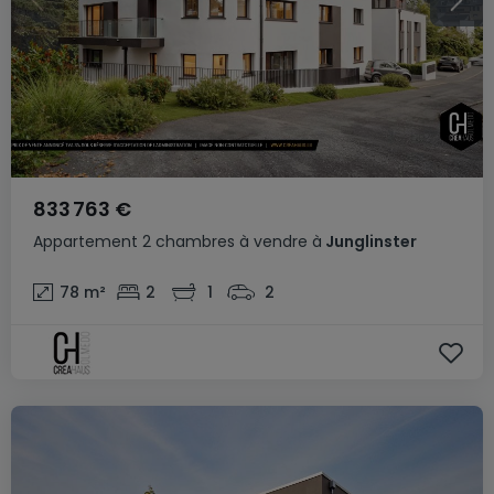
833 763 €
Appartement
2 chambres
à vendre
à
Junglinster
78
m²
2
1
2