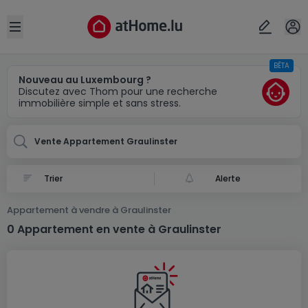
Localité(s)
Annuler
OK
Open sidebar
BÊTA
Graulinster
Nouveau au Luxembourg ?
Discutez avec Thom pour une recherche
immobilière simple et sans stress.
Vente Appartement Graulinster
Alerte
Appartement à vendre à Graulinster
0 Appartement en vente à Graulinster