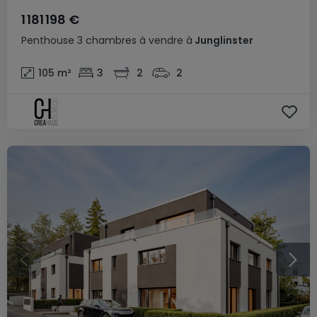
1 181 198 €
Penthouse
3 chambres
à vendre
à
Junglinster
105
m²
3
2
2