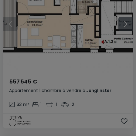
557 545 €
Appartement
1 chambre
à vendre
à
Junglinster
63
m²
1
1
2