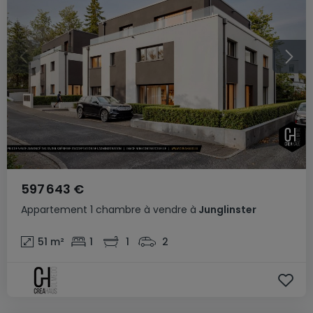
597 643 €
Appartement
1 chambre
à vendre
à
Junglinster
51
m²
1
1
2