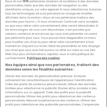
Nous et nos
1015
partenaires stockons et accédons à des données
personnelles, telles que des données de navigation ou des
identifiants uniques, sur votre appareil. Si vous sélectionnez Autoriser
tout, les technologies de suivi prendront en charge les finalités
affichées dans la section « Nous et nos partenaires traitons des
données pour fournir ». Si vous choisissez Continuer sans accepter
ou que vous retirez votre consentement, elles seront désactivées. Si
les technologies de suivi sont désactivées, il est possible que
certains contenus et annonces qui vous sont présentés ne soient
De
597 643 €
à
1 335 638 €
pas pertinents pour vous. Vous pouvez faire réapparaître ce menu
Résidence
« Résidence Jasmin »
à vendre
à
Junglinster
pour modifier vos choix ou pour retirer votre consentement à tout
moment en cliquant sur le lien Gérer les paramètres en bas de page.
Les choix que vous avez fait aurons un effet sur notre ou nos Site
De 51 à 126
m²
Web. Pour plus d’informations, reportez-vous à notre politique de
confidentialité.
Politique des cookies
Appartement
Nos équipes ainsi que nos partenaires, traitent des
données selon les finalités suivantes :
2
91
m²
799 608 €
Utiliser des données de géolocalisation précises. Analyser
Appartement
activement les caractéristiques de l’appareil pour l’identification.
2
78
m²
833 763 €
Créer des profils de contenus personnalisés. Utiliser des données
limitées pour sélectionner la publicité. Stocker et/ou accéder à des
informations sur un appareil. Créer des profils pour la publicité
Appartement
personnalisée. Utiliser des profils pour sélectionner des contenus
2
87
m²
775 388 €
personnalisés. Mesurer la performance des contenus. Utiliser des
profils pour sélectionner des publicités personnalisées. Comprendre