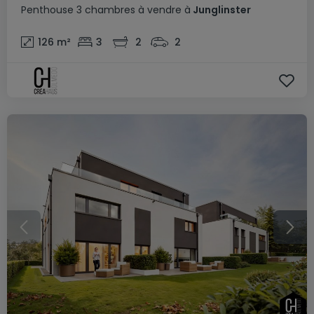
Penthouse
3 chambres
à vendre
à
Junglinster
126
m²
3
2
2