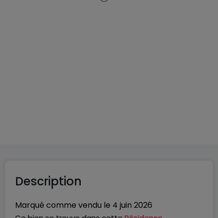
Penthouse
2 chambres
à
Hellange
748 000 €
72
m²
2
1
1
Description
Marqué comme vendu le
4 juin 2026
Ce bien se trouve dans cette
Résidence