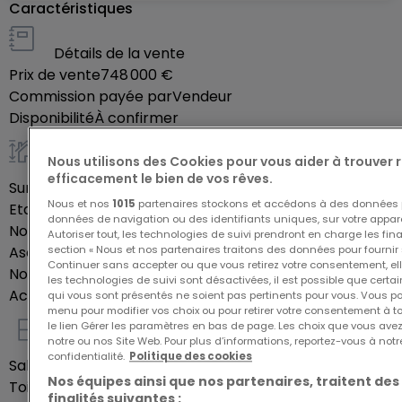
Caractéristiques
douche, un WC séparé et un agencement
optimisé.
Détails de la vente
Prix de vente
748 000 €
- Résidence moderne libre sur quatre côtés
Commission payée par
Vendeur
- Petite copropriété (4 appartements et 2
Disponibilité
À confirmer
commerces)
Nous utilisons des Cookies pour vous aider à trouver
- Ascenseur
Général
efficacement le bien de vos rêves.
- Penthouse avec double exposition
Surface habitable
72,1
m²
Nous et nos
1015
partenaires stockons et accédons à des données p
Etage du bien
2
- Cave privative incluse
données de navigation ou des identifiants uniques, sur votre appare
Nombre d'étages total
4
- TVA 3% réduit comprise dans le prix (sous
Autoriser tout, les technologies de suivi prendront en charge les fin
section « Nous et nos partenaires traitons des données pour fournir 
Ascenseur
Oui
condition d'acceptation)
Continuer sans accepter ou que vous retirez votre consentement, ell
Nombre de chambres
2
les technologies de suivi sont désactivées, il est possible que cer
- Livraison prévue : 2ème trimestre 2027
Accès mobilité réduite
Oui
qui vous sont présentés ne soient pas pertinents pour vous. Vous po
menu pour modifier vos choix ou pour retirer votre consentement à 
le lien Gérer les paramètres en bas de page. Les choix que vous avez
Un emplacement de parking intérieur est inclus
notre ou nos Site Web. Pour plus d’informations, reportez-vous à notr
Intérieur
dans le prix.
confidentialité.
Politique des cookies
Salles de douche
1
Nos équipes ainsi que nos partenaires, traitent des
Toilettes séparées
1
finalités suivantes :