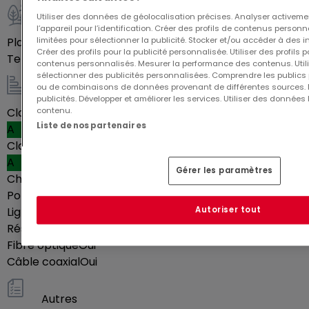
Contactez-nous sans engagement dès
Utiliser des données de géolocalisation précises. Analyser activeme
maintenant pour plus d'informations ou organiser
Extérieur
l’appareil pour l’identification. Créer des profils de contenus person
un rendez-vous :
limitées pour sélectionner la publicité. Stocker et/ou accéder à des i
Place(s) de parking en intérieur
1
Créer des profils pour la publicité personnalisée. Utiliser des profils
+352 691 255 036 / +352 28 79 26 06 /
Terrasse
32,95
m²
contenus personnalisés. Mesurer la performance des contenus. Utilis
info@efapromo.lu
sélectionner des publicités personnalisées. Comprendre les publics p
ou de combinaisons de données provenant de différentes sources.
Energie / Chauffage
publicités. Développer et améliorer les services. Utiliser des données 
contenu.
Classe énergétique
Liste de nos partenaires
A
Classe d'isolation thermique
A
Gérer les paramètres
Chauffage au sol
Oui
Pompe à chaleur
Oui
Ligne téléphonique
Oui
Autoriser tout
Réseau Ethernet
Oui
Fibre optique
Oui
Câble coaxial
Oui
Autres