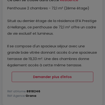
Penthouse 2 chambres - 72,1 m² (2ème étage)
Situé au dernier étage de la résidence EFA Prestige
à Hellange, ce penthouse de 72,1 m² offre un cadre
de vie exclusif et lumineux.
Il se compose d'un spacieux séjour avec une
grande baie vitrée donnant accès à une spacieuse
terrasse de 19,33 m². Une des chambres donne
également accès à cette même terrasse.
Demander plus d'infos
Deux chambres disposent chacune d'un accès
terrasse, dont une avec dressing et accès à une
terrasse privative de 13,62 m².
Réf
atHome
8818246
Réf
Agence
Grana
L'appartement comprend également une salle de