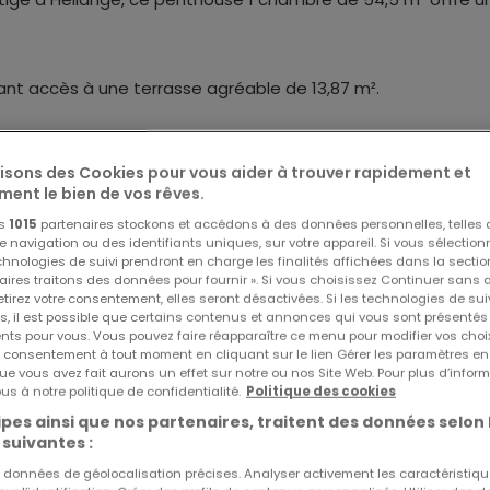
ant accès à une terrasse agréable de 13,87 m².
e salle de douche privative et bénéficie d'un accès direct 
lisons des Cookies pour vous aider à trouver rapidement et
égagée.
ment le bien de vos rêves.
os
1015
partenaires stockons et accédons à des données personnelles, telles
ien.
Réf
atHome
881
navigation ou des identifiants uniques, sur votre appareil. Si vous sélection
Réf
Agence
G
echnologies de suivi prendront en charge les finalités affichées dans la sectio
aires traitons des données pour fournir ». Si vous choisissez Continuer sans 
tirez votre consentement, elles seront désactivées. Si les technologies de sui
s, il est possible que certains contenus et annonces qui vous sont présentés
ommerces)
ents pour vous. Vous pouvez faire réapparaître ce menu pour modifier vos choi
tre consentement à tout moment en cliquant sur le lien Gérer les paramètres e
ue vous avez fait aurons un effet sur notre ou nos Site Web. Pour plus d’inform
us à notre politique de confidentialité.
Politique des cookies
pes ainsi que nos partenaires, traitent des données selon 
ndition d'acceptation)
 suivantes :
es données de géolocalisation précises. Analyser activement les caractéristiq