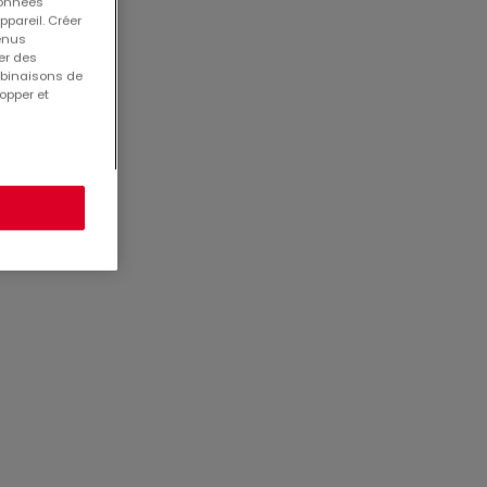
 données
ppareil. Créer
tenus
er des
mbinaisons de
opper et
: