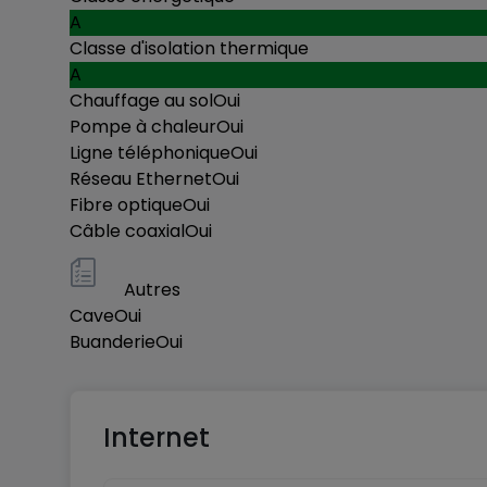
A
Classe d'isolation thermique
A
Chauffage au sol
Oui
Pompe à chaleur
Oui
Ligne téléphonique
Oui
Réseau Ethernet
Oui
Fibre optique
Oui
Câble coaxial
Oui
Autres
Cave
Oui
Buanderie
Oui
Internet