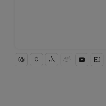
Penthouse
1 chambre
à
Hellange
653 200 €
55
m²
1