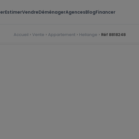
er
Estimer
Vendre
Déménager
Agences
Blog
Financer
Accueil
Vente
Appartement
Hellange
Réf 8818248