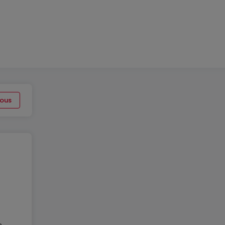
ous
n