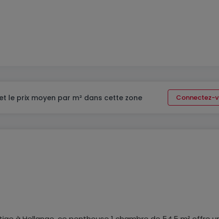
et le prix moyen par m² dans cette zone
Connectez-v
stige à Hellange, ce penthouse 1 chambre de 54,5 m² offre u