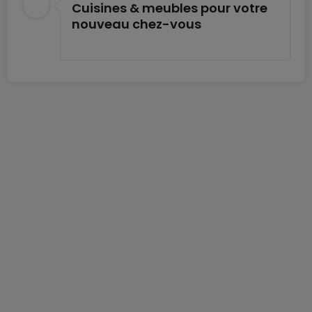
Cuisines & meubles pour votre
apartment.
nouveau chez-vous
The modifications will be offered to you.
All accommodations benefit from a parking space
or garage which is already included in the price.
Asking price: €749,900 Agency fees included.
The floor areas and information contained in this
advertisement are provided for information
purposes only and are not contractually binding.
For any questions or requests for information, do
not hesitate to contact us, we will always be at
your service.