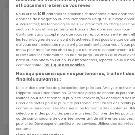
efficacement le bien de vos rêves.
Nous et nos
1015
partenaires stockons et accédons à des données p
Agence ELSA'HOME à votre écoute pour la
Internet
données de navigation ou des identifiants uniques, sur votre appare
concrétisation de vos projets en toute confiance.
Autoriser tout, les technologies de suivi prendront en charge les fin
section « Nous et nos partenaires traitons des données pour fournir 
Continuer sans accepter ou que vous retirez votre consentement, ell
------------------------------------------------
les technologies de suivi sont désactivées, il est possible que cer
L'internet Giga : l'Internet à domicile
qui vous sont présentés ne soient pas pertinents pour vous. Vous po
---------
menu pour modifier vos choix ou pour retirer votre consentement à 
Bénéficiez d’1 mois d’internet gratuit avec le code
le lien Gérer les paramètres en bas de page. Les choix que vous avez
ATHOME26 sur le réseau le plus rapide du
notre ou nos Site Web. Pour plus d’informations, reportez-vous à notr
ITZIG
Luxembourg.
confidentialité.
Politique des cookies
Nos équipes ainsi que nos partenaires, traitent des
finalités suivantes :
Municipality of Hesperange
J’y vais
Utiliser des données de géolocalisation précises. Analyser activeme
l’appareil pour l’identification. Créer des profils de contenus person
UNDER FUTURE CONSTRUCTION
limitées pour sélectionner la publicité. Stocker et/ou accéder à des i
En partenariat avec
Créer des profils pour la publicité personnalisée. Utiliser des profils
contenus personnalisés. Mesurer la performance des contenus. Utilis
Three two-family houses with two units each and
sélectionner des publicités personnalisées. Comprendre les publics p
ou de combinaisons de données provenant de différentes sources.
one single-family house.
publicités. Développer et améliorer les services. Utiliser des données 
contenu.