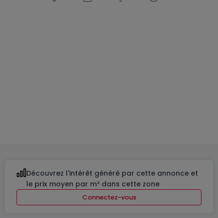
Appartement
2 chambres
à
Itzig
749 900 €
79
m²
2
1
1
Découvrez l'intérêt généré par cette annonce et
le prix moyen par m² dans cette zone
Connectez-vous