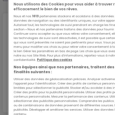
Autres
Nous utilisons des Cookies pour vous aider à trouver
efficacement le bien de vos rêves.
Stationnement : Chaque logement est équipé
Nous et nos
1013
partenaires stockons et accédons à des données p
d'une place de parking ou d'un garage, inclus dans
données de navigation ou des identifiants uniques, sur votre appare
Internet
Autoriser tout, les technologies de suivi prendront en charge les fin
le prix d'achat, assurant ainsi un confort optimal et
section « Nous et nos partenaires traitons des données pour fournir 
une commodité appréciable.
Continuer sans accepter ou que vous retirez votre consentement, ell
les technologies de suivi sont désactivées, il est possible que cer
L'internet Giga : l'Internet à domicile
qui vous sont présentés ne soient pas pertinents pour vous. Vous po
Ce projet à Hesperange incarne une excellente
menu pour modifier vos choix ou pour retirer votre consentement à 
Bénéficiez d’1 mois d’internet gratuit avec le code
le lien Gérer les paramètres en bas de page. Les choix que vous avez
opportunité pour ceux en quête d'un cadre de vie
ATHOME26 sur le réseau le plus rapide du
notre ou nos Site Web. Pour plus d’informations, reportez-vous à notr
confidentialité.
Politique des cookies
Luxembourg.
alliant confort, modernité et performance
Nos équipes ainsi que nos partenaires, traitent des
énergétique. N'attendez plus pour découvrir ce
finalités suivantes :
J’y vais
bien d'exception qui saura répondre à toutes vos
Utiliser des données de géolocalisation précises. Analyser activeme
attentes !
l’appareil pour l’identification. Créer des profils de contenus person
limitées pour sélectionner la publicité. Stocker et/ou accéder à des i
En partenariat avec
Créer des profils pour la publicité personnalisée. Utiliser des profils
Prix de présentation : 1 269 000 € Frais d'Agence
contenus personnalisés. Mesurer la performance des contenus. Utilis
sélectionner des publicités personnalisées. Comprendre les publics p
Inclus.
ou de combinaisons de données provenant de différentes sources.
publicités. Développer et améliorer les services. Utiliser des données 
contenu.