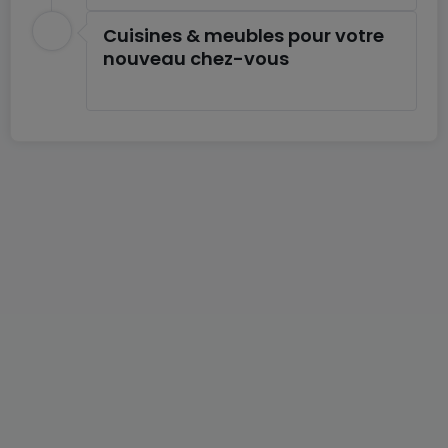
Cuisines & meubles pour votre
Discover a high-quality residential development in
nouveau chez-vous
Hesperange, comprising the construction of three
two-family homes, each with two units, as well as a
single-family home. This ambitious development is
part of a sustainable approach, with an ABA-rated
Energy Passport guaranteeing high energy
performance.
Description of the reverse duplex flat:
Enjoy a reverse duplex flat with a modern design
and high-end finishes, offering a generous, well-
appointed living space. The night hall acts as a
focal point, elegantly serving all the bedrooms in
the night space.