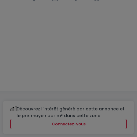
Appartement
3 chambres
à
Itzig
1 269 000 €
142
m²
3
2
2
Découvrez l'intérêt généré par cette annonce et
le prix moyen par m² dans cette zone
Connectez-vous