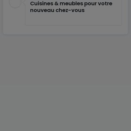
Cuisines & meubles pour votre
nouveau chez-vous
Floor 1 of the duplex apartment is defined with its
large living room and kitchen area.
The living room opens with its bay window onto the
terrace.
The buyer may wish, after advice from the
developer and his agreement, to make
modifications (e.g. partitions) to the plans of his
apartment.
The modifications will be offered to you.
All accommodations benefit from a parking space
or garage which is already included in the price.
Asking price: €1 269,000 Agency fees included.