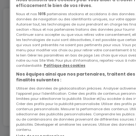
efficacement le bien de vos rêves.
Pour toutes questions ou demandes
Nous et nos
1015
partenaires stockons et accédons à des données p
d'informations, n'hésitez pas à nous contacter,
Internet
données de navigation ou des identifiants uniques, sur votre appare
nous serons toujours à votre service.
Autoriser tout, les technologies de suivi prendront en charge les fin
section « Nous et nos partenaires traitons des données pour fournir 
Continuer sans accepter ou que vous retirez votre consentement, ell
Agence ELSA'HOME à votre écoute pour la
les technologies de suivi sont désactivées, il est possible que cer
L'internet Giga : l'Internet à domicile
qui vous sont présentés ne soient pas pertinents pour vous. Vous po
concrétisation de vos projets en toute confiance.
menu pour modifier vos choix ou pour retirer votre consentement à 
Bénéficiez d’1 mois d’internet gratuit avec le code
le lien Gérer les paramètres en bas de page. Les choix que vous avez
ATHOME26 sur le réseau le plus rapide du
notre ou nos Site Web. Pour plus d’informations, reportez-vous à notr
------------------------------------------------
Luxembourg.
confidentialité.
Politique des cookies
---------
Nos équipes ainsi que nos partenaires, traitent des
finalités suivantes :
J’y vais
ITZIG
Utiliser des données de géolocalisation précises. Analyser activeme
l’appareil pour l’identification. Créer des profils de contenus person
limitées pour sélectionner la publicité. Stocker et/ou accéder à des i
En partenariat avec
Créer des profils pour la publicité personnalisée. Utiliser des profils
Municipality of Hesperange
contenus personnalisés. Mesurer la performance des contenus. Utilis
sélectionner des publicités personnalisées. Comprendre les publics p
ou de combinaisons de données provenant de différentes sources.
UNDER FUTURE CONSTRUCTION
publicités. Développer et améliorer les services. Utiliser des données 
contenu.