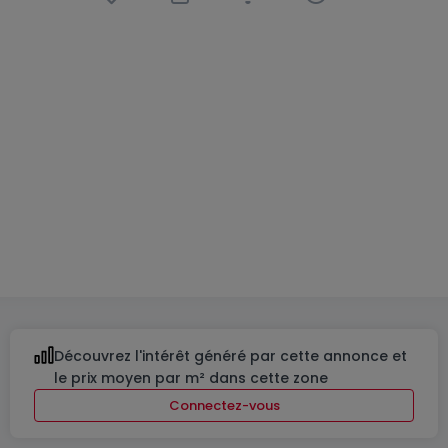
Appartement
3 chambres
à
Itzig
1 269 000 €
144
m²
3
1
2
Découvrez l'intérêt généré par cette annonce et
le prix moyen par m² dans cette zone
Connectez-vous