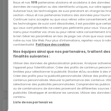
Nous et nos
1015
partenaires stockons et accédons à des données p
Internet
données de navigation ou des identifiants uniques, sur votre appare
Autoriser tout, les technologies de suivi prendront en charge les fin
Pour toutes questions ou demandes
section « Nous et nos partenaires traitons des données pour fournir 
d'informations, n'hésitez pas à nous contacter,
Continuer sans accepter ou que vous retirez votre consentement, ell
L'internet Giga : l'Internet à domicile
les technologies de suivi sont désactivées, il est possible que cer
nous serons toujours à votre service.
qui vous sont présentés ne soient pas pertinents pour vous. Vous po
Bénéficiez d’1 mois d’internet gratuit avec le code
menu pour modifier vos choix ou pour retirer votre consentement à 
ATHOME26 sur le réseau le plus rapide du
le lien Gérer les paramètres en bas de page. Les choix que vous avez
Agence ELSA'HOME à votre écoute pour la
Luxembourg.
notre ou nos Site Web. Pour plus d’informations, reportez-vous à notr
confidentialité.
Politique des cookies
concrétisation de vos projets en toute confiance.
Nos équipes ainsi que nos partenaires, traitent des
J’y vais
finalités suivantes :
------------------------------------------------
Utiliser des données de géolocalisation précises. Analyser activeme
---------
l’appareil pour l’identification. Créer des profils de contenus person
En partenariat avec
limitées pour sélectionner la publicité. Stocker et/ou accéder à des i
Créer des profils pour la publicité personnalisée. Utiliser des profils
ITZIG
contenus personnalisés. Mesurer la performance des contenus. Utilis
sélectionner des publicités personnalisées. Comprendre les publics p
ou de combinaisons de données provenant de différentes sources.
Municipality of Hesperange
publicités. Développer et améliorer les services. Utiliser des données 
contenu.
Liste de nos partenaires
UNDER FUTURE CONSTRUCTION
Déménagez en toute