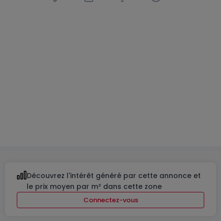
Appartement
2 chambres
à
Itzig
749 900 €
77
m²
2
1
1
Découvrez l'intérêt généré par cette annonce et
le prix moyen par m² dans cette zone
Connectez-vous