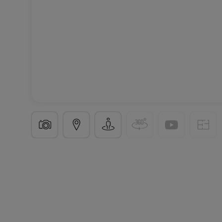
Appartement
2 chambres
à
Junglinster
902 326
91
m²
2