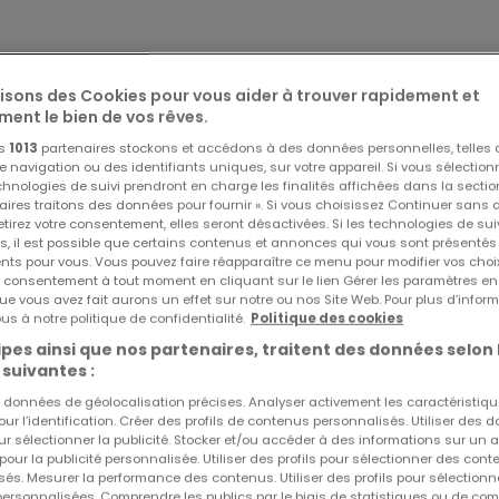
ans une petite résidence idéalement située à Junglinster.
es, débarras, 1 cuisine ouverte sur un grand living donnant a
lisons des Cookies pour vous aider à trouver rapidement et
ment le bien de vos rêves.
cave viennent compléter cette offre.
os
1013
partenaires stockons et accédons à des données personnelles, telles
navigation ou des identifiants uniques, sur votre appareil. Si vous sélection
echnologies de suivi prendront en charge les finalités affichées dans la sectio
aires traitons des données pour fournir ». Si vous choisissez Continuer sans 
tirez votre consentement, elles seront désactivées. Si les technologies de sui
. Peintures et budget cuisine compris.
Réf
atHome
83
s, il est possible que certains contenus et annonces qui vous sont présentés
Réf
Agence
21
ents pour vous. Vous pouvez faire réapparaître ce menu pour modifier vos choi
tre consentement à tout moment en cliquant sur le lien Gérer les paramètres e
lus d'informations, contactez-nous au 34 18 14 1
ue vous avez fait aurons un effet sur notre ou nos Site Web. Pour plus d’inform
us à notre politique de confidentialité.
Politique des cookies
pes ainsi que nos partenaires, traitent des données selon 
ruction », TVA à 3% et 17% comprise sous condition d'accept
 suivantes :
istrement pour la TVA réduite.
es données de géolocalisation précises. Analyser activement les caractéristiq
pour l’identification. Créer des profils de contenus personnalisés. Utiliser des
ur sélectionner la publicité. Stocker et/ou accéder à des informations sur un a
 pour la publicité personnalisée. Utiliser des profils pour sélectionner des con
és. Mesurer la performance des contenus. Utiliser des profils pour sélectionn
 personnalisées. Comprendre les publics par le biais de statistiques ou de co