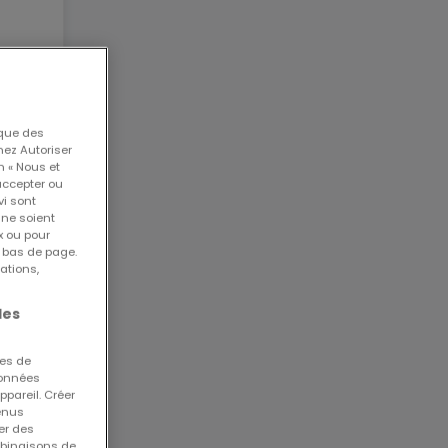
ccès
 que des
nez Autoriser
n « Nous et
accepter ou
vi sont
57719
 ne soient
28767
x ou pour
n bas de page.
ations,
les
ation
ues de
 données
ppareil. Créer
tenus
er des
mbinaisons de