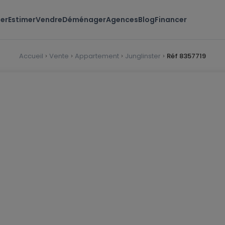
er
Estimer
Vendre
Déménager
Agences
Blog
Financer
Accueil
Vente
Appartement
Junglinster
Réf 8357719