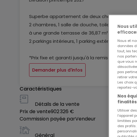
Superbe appartement de deux chambres situé d
2 chambres, 1 salle de douche, toilettes séparé
Nous uti
efficace
à une grande terrasse de 36,87 m².
2 parkings intérieurs, 1 parking extérieure et 1 
Nous et n
données de 
tout, les t
nos parten
*Prix fixe et garanti jusqu'à la remise des clés.
que vous re
Choisissez vos matériaux de finitions intérieurs
désactivée
Demander plus d'infos
pas pertin
retirer vo
Ne laissez pas passer cette opportunité. Pour p
Les choix q
reportez-vo
Caractéristiques
Nos équi
Tous nos prix sont renseignés « terrain + const
finalités
Détails de la vente
de votre dossier par l'administration de l'enreg
Utiliser d
Prix de vente
902 326 €
l’appareil 
Commission payée par
Vendeur
limitées po
des profils
personnalis
Général
publicités