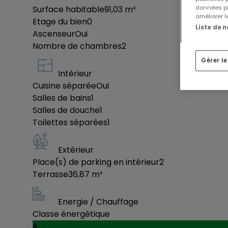
données pr
Surface habitable
91,03
m²
améliorer l
Etage du bien
0
Liste de 
Ascenseur
Oui
Nombre de chambres
2
Gérer l
Intérieur
Cuisine séparée
Oui
Salles de bains
1
Salles de douche
1
Toilettes séparées
1
Extérieur
Place(s) de parking en intérieur
2
Terrasse
36,87
m²
Energie / Chauffage
Classe énergétique
A