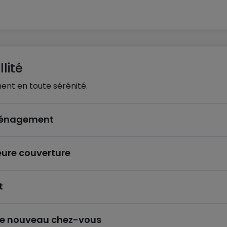
lité
ent en toute sérénité.
éménagement
eure couverture
t
re nouveau chez-vous