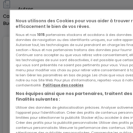
Autres
Cave
Oui
Nous utilisons des Cookies pour vous aider à trouver
Buanderie
Oui
efficacement le bien de vos rêves.
Nous et nos
1015
partenaires stockons et accédons à des données p
données de navigation ou des identifiants uniques, sur votre appare
Autoriser tout, les technologies de suivi prendront en charge les fin
Internet
section « Nous et nos partenaires traitons des données pour fournir 
Continuer sans accepter ou que vous retirez votre consentement, ell
les technologies de suivi sont désactivées, il est possible que cer
qui vous sont présentés ne soient pas pertinents pour vous. Vous po
menu pour modifier vos choix ou pour retirer votre consentement à 
L'internet Giga : l'Internet à domicile
le lien Gérer les paramètres en bas de page. Les choix que vous avez
Bénéficiez d’1 mois d’internet gratuit avec le code
notre ou nos Site Web. Pour plus d’informations, reportez-vous à notr
confidentialité.
Politique des cookies
ATHOME26 sur le réseau le plus rapide du
Luxembourg.
Nos équipes ainsi que nos partenaires, traitent des
finalités suivantes :
J’y vais
Utiliser des données de géolocalisation précises. Analyser activeme
l’appareil pour l’identification. Créer des profils de contenus person
limitées pour sélectionner la publicité. Stocker et/ou accéder à des i
Créer des profils pour la publicité personnalisée. Utiliser des profils
En partenariat avec
contenus personnalisés. Mesurer la performance des contenus. Utilis
sélectionner des publicités personnalisées. Comprendre les publics p