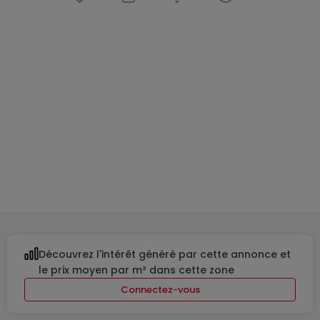
Appartement
2 chambres
à
Junglinster
1 010 000 €
100
m²
2
2
2
Découvrez l'intérêt généré par cette annonce et
le prix moyen par m² dans cette zone
Connectez-vous