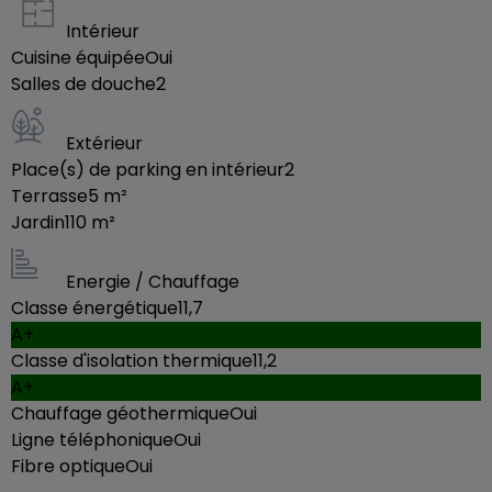
Intérieur
Cuisine équipée
Oui
Salles de douche
2
Extérieur
Place(s) de parking en intérieur
2
Terrasse
5
m²
Jardin
110
m²
Energie / Chauffage
Classe énergétique
11,7
A+
Classe d'isolation thermique
11,2
A+
Chauffage géothermique
Oui
Ligne téléphonique
Oui
Fibre optique
Oui