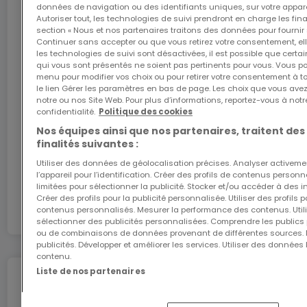
données de navigation ou des identifiants uniques, sur votre appare
Autoriser tout, les technologies de suivi prendront en charge les fin
section « Nous et nos partenaires traitons des données pour fournir 
Continuer sans accepter ou que vous retirez votre consentement, ell
L'internet Giga : l'Internet à domicile
les technologies de suivi sont désactivées, il est possible que cer
qui vous sont présentés ne soient pas pertinents pour vous. Vous po
Bénéficiez d’1 mois d’internet gratuit avec le code
menu pour modifier vos choix ou pour retirer votre consentement à 
ATHOME26 sur le réseau le plus rapide du
le lien Gérer les paramètres en bas de page. Les choix que vous avez
Luxembourg.
notre ou nos Site Web. Pour plus d’informations, reportez-vous à notr
confidentialité.
Politique des cookies
Nos équipes ainsi que nos partenaires, traitent des
J’y vais
finalités suivantes :
Utiliser des données de géolocalisation précises. Analyser activeme
En partenariat avec
l’appareil pour l’identification. Créer des profils de contenus person
limitées pour sélectionner la publicité. Stocker et/ou accéder à des i
Créer des profils pour la publicité personnalisée. Utiliser des profils
contenus personnalisés. Mesurer la performance des contenus. Utilis
sélectionner des publicités personnalisées. Comprendre les publics p
ou de combinaisons de données provenant de différentes sources.
publicités. Développer et améliorer les services. Utiliser des données 
contenu.
Liste de nos partenaires
Déménagez en toute
tranquillité