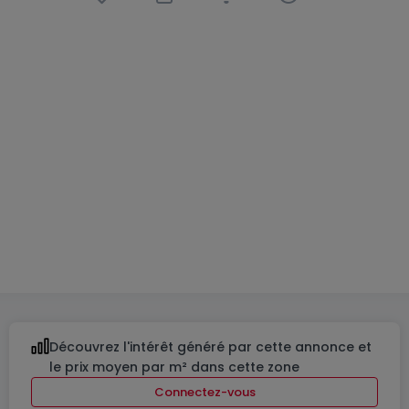
Appartement
2 chambres
à
Luxembourg-
Belair
1 005 000 €
68
m²
2
1
2
Découvrez l'intérêt généré par cette annonce et
le prix moyen par m² dans cette zone
Connectez-vous