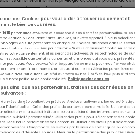
tingue grâce à son architecture moderne et intemporelle aux
lisons des Cookies pour vous aider à trouver rapidement et
ment le bien de vos rêves.
 studio au penthouse tout en respectant un cahier des cha
os
1015
partenaires stockons et accédons à des données personnelles, telles
navigation ou des identifiants uniques, sur votre appareil. Si vous sélection
tants.
echnologies de suivi prendront en charge les finalités affichées dans la sectio
aires traitons des données pour fournir ». Si vous choisissez Continuer sans 
tirez votre consentement, elles seront désactivées. Si les technologies de sui
artement de 1 chambre offre une surface habitable de 60,42
s, il est possible que certains contenus et annonces qui vous sont présentés
ents pour vous. Vous pouvez faire réapparaître ce menu pour modifier vos choi
 espace de rangement, un wc séparé et un local technique a
Réf
atHome
77
tre consentement à tout moment en cliquant sur le lien Gérer les paramètres e
Réf
Agence
és à une terrasse 20,72m2.
ue vous avez fait aurons un effet sur notre ou nos Site Web. Pour plus d’inform
us à notre politique de confidentialité.
Politique des cookies
pes ainsi que nos partenaires, traitent des données selon 
de bains attenante.
 suivantes :
es données de géolocalisation précises. Analyser activement les caractéristiq
.
pour l’identification. Créer des profils de contenus personnalisés. Utiliser des
ur sélectionner la publicité. Stocker et/ou accéder à des informations sur un a
 pour la publicité personnalisée. Utiliser des profils pour sélectionner des con
és. Mesurer la performance des contenus. Utiliser des profils pour sélectionn
 personnalisées. Comprendre les publics par le biais de statistiques ou de co
bénéficie d'une situation géographique extrêmement privilégié
ovenant de différentes sources. Mesurer la performance des publicités. Dével