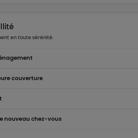
lité
ent en toute sérénité.
éménagement
eure couverture
t
re nouveau chez-vous