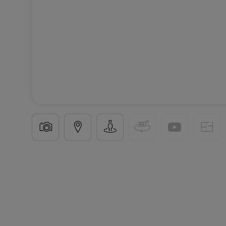
Appartement
1 chambre
à
Luxembourg-Merl
951
67
m²
1