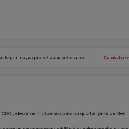
et le prix moyen par m² dans cette zone
Connectez-v
 CDCL, idéalement situé au coeur du quartier prisé de Merl
ésidents un environnement privilégié et calme proche du cen