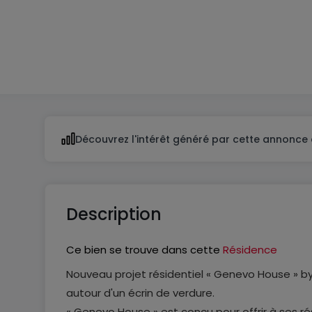
1
1
Découvrez l'intérêt généré par cette annonce 
Description
Ce bien se trouve dans cette
Résidence
Nouveau projet résidentiel « Genevo House » by
autour d'un écrin de verdure.
« Genevo House » est conçu pour offrir à ses r