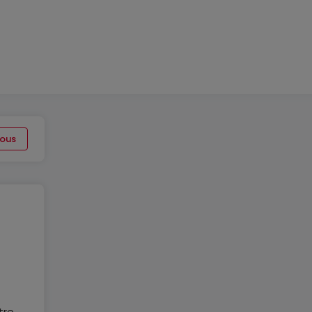
ous
tre