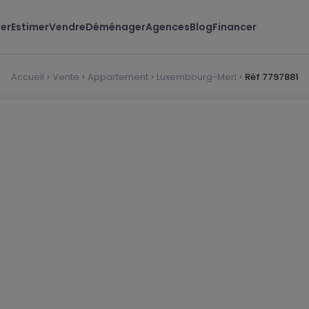
er
Estimer
Vendre
Déménager
Agences
Blog
Financer
Accueil
Vente
Appartement
Luxembourg-Merl
Réf 7797881