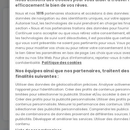
efficacement le bien de vos rêves.
d'approbation par l'autorité compétente).
Prix TVAC 17%: 870.962,41€.
Nous et nos
1015
partenaires stockons et accédons à des données p
Internet
données de navigation ou des identifiants uniques, sur votre appare
Autoriser tout, les technologies de suivi prendront en charge les fin
section « Nous et nos partenaires traitons des données pour fournir 
Continuer sans accepter ou que vous retirez votre consentement, ell
les technologies de suivi sont désactivées, il est possible que cer
L'internet Giga : l'Internet à domicile
qui vous sont présentés ne soient pas pertinents pour vous. Vous po
menu pour modifier vos choix ou pour retirer votre consentement à 
Bénéficiez d’1 mois d’internet gratuit avec le code
le lien Gérer les paramètres en bas de page. Les choix que vous avez
ATHOME26 sur le réseau le plus rapide du
notre ou nos Site Web. Pour plus d’informations, reportez-vous à notr
Luxembourg.
confidentialité.
Politique des cookies
Nos équipes ainsi que nos partenaires, traitent des
finalités suivantes :
J’y vais
Utiliser des données de géolocalisation précises. Analyser activeme
l’appareil pour l’identification. Créer des profils de contenus person
limitées pour sélectionner la publicité. Stocker et/ou accéder à des i
En partenariat avec
Créer des profils pour la publicité personnalisée. Utiliser des profils
contenus personnalisés. Mesurer la performance des contenus. Utilis
sélectionner des publicités personnalisées. Comprendre les publics p
ou de combinaisons de données provenant de différentes sources.
publicités. Développer et améliorer les services. Utiliser des données 
contenu.