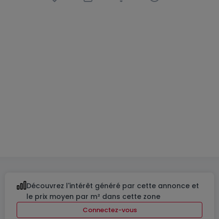
Appartement
1 chambre
à
Luxembourg-
Merl
820 962 €
59
m²
1
1
1
Découvrez l'intérêt généré par cette annonce et
le prix moyen par m² dans cette zone
Connectez-vous