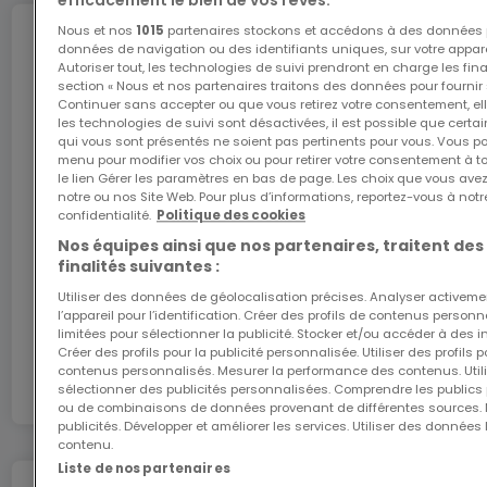
efficacement le bien de vos rêves.
Nous et nos
1015
partenaires stockons et accédons à des données p
Internet
données de navigation ou des identifiants uniques, sur votre appare
Autoriser tout, les technologies de suivi prendront en charge les fin
section « Nous et nos partenaires traitons des données pour fournir 
Continuer sans accepter ou que vous retirez votre consentement, ell
les technologies de suivi sont désactivées, il est possible que cer
L'internet Giga : l'Internet à domicile
qui vous sont présentés ne soient pas pertinents pour vous. Vous po
Bénéficiez d’1 mois d’internet gratuit avec le code
menu pour modifier vos choix ou pour retirer votre consentement à 
le lien Gérer les paramètres en bas de page. Les choix que vous avez
ATHOME26 sur le réseau le plus rapide du
notre ou nos Site Web. Pour plus d’informations, reportez-vous à notr
Luxembourg.
confidentialité.
Politique des cookies
Nos équipes ainsi que nos partenaires, traitent des
J’y vais
finalités suivantes :
Utiliser des données de géolocalisation précises. Analyser activeme
l’appareil pour l’identification. Créer des profils de contenus person
En partenariat avec
limitées pour sélectionner la publicité. Stocker et/ou accéder à des i
Créer des profils pour la publicité personnalisée. Utiliser des profils
contenus personnalisés. Mesurer la performance des contenus. Utilis
sélectionner des publicités personnalisées. Comprendre les publics p
ou de combinaisons de données provenant de différentes sources.
publicités. Développer et améliorer les services. Utiliser des données 
contenu.
Liste de nos partenaires