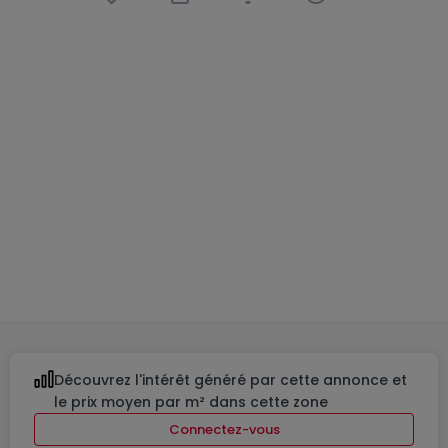
Appartement
1 chambre
à
Luxembourg-
Weimershof
989 700 €
54
m²
1
1
1
Découvrez l'intérêt généré par cette annonce et
le prix moyen par m² dans cette zone
Connectez-vous