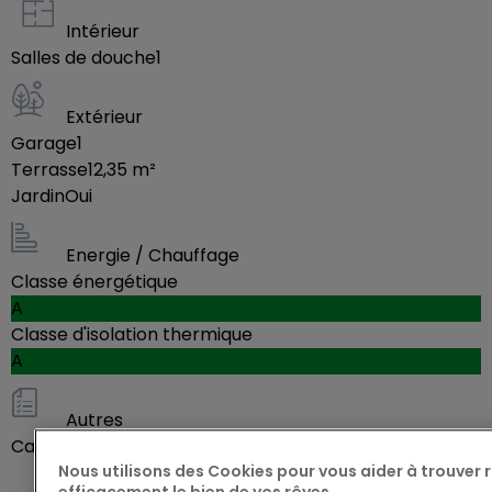
Immobilier, au +352 691 403 008 ou par e-mail à
mathieu.scherrer@abrico.lu.
Intérieur
Salles de douche
1
N'attendez plus pour saisir cette opportunité
Extérieur
exceptionnelle de vivre dans un cadre de vie
Garage
1
paisible et moderne à Luxembourg-Kirchberg.
Terrasse
12,35
m²
Jardin
Oui
Energie / Chauffage
Classe énergétique
A
Classe d'isolation thermique
A
Autres
Cave
Oui
Nous utilisons des Cookies pour vous aider à trouver