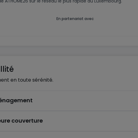
code ATHOME26 sur le réseau le plus rapide du Luxembourg.
En partenariat avec
lité
ent en toute sérénité.
éménagement
eure couverture