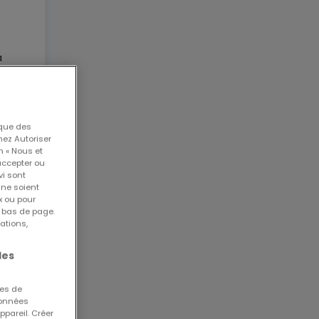
a
is
ment
61187
 que des
-030
nez Autoriser
n « Nous et
accepter ou
vi sont
 ne soient
x ou pour
n bas de page.
ations,
re
les
e
ues de
 données
ppareil. Créer