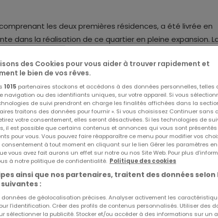
 comprenant les deux premières résidences, a été livrée en
 dans la réalisation de ce quartier en pleine expansion. L
ouveaux appartements modernes et confortables, est désorma
lisons des Cookies pour vous aider à trouver rapidement et
embre 2027. Ce développement dynamique vous offre une
ment le bien de vos rêves.
t en pleine expansion, alliant qualité de vie et investisse
Réf
atHome
88
os
1015
partenaires stockons et accédons à des données personnelles, telles
Réf
Agence
B4-03-APT
navigation ou des identifiants uniques, sur votre appareil. Si vous sélection
echnologies de suivi prendront en charge les finalités affichées dans la sectio
aires traitons des données pour fournir ». Si vous choisissez Continuer sans 
neux et accueillant situé au 3ième étage de la résidence
tirez votre consentement, elles seront désactivées. Si les technologies de sui
s, il est possible que certains contenus et annonces qui vous sont présentés
 il bénéficie de grandes baies vitrées et d'une hauteur sous
ents pour vous. Vous pouvez faire réapparaître ce menu pour modifier vos choi
space de lumière naturelle et créent une atmosphère
tre consentement à tout moment en cliquant sur le lien Gérer les paramètres e
ue vous avez fait aurons un effet sur notre ou nos Site Web. Pour plus d’inform
déale pour vos moments de convivialité, tandis que la chamb
us à notre politique de confidentialité.
Politique des cookies
reposer. Son véritable atout ? un balcon privé, parfait pour
pes ainsi que nos partenaires, traitent des données selon 
 instants privilégiés en toute intimité. Un appartement qui alli
 suivantes :
ne vie quotidienne agréable et pleine de charme.
es données de géolocalisation précises. Analyser activement les caractéristiq
pour l’identification. Créer des profils de contenus personnalisés. Utiliser des
ur sélectionner la publicité. Stocker et/ou accéder à des informations sur un a