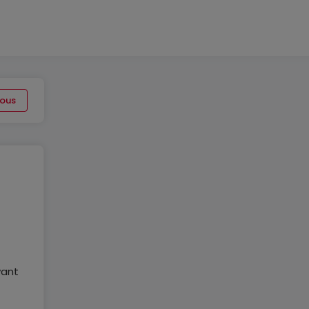
ous
vant