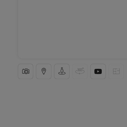
Appartement
1 chambre
à
Luxembourg-Bonnevo
47
m²
1