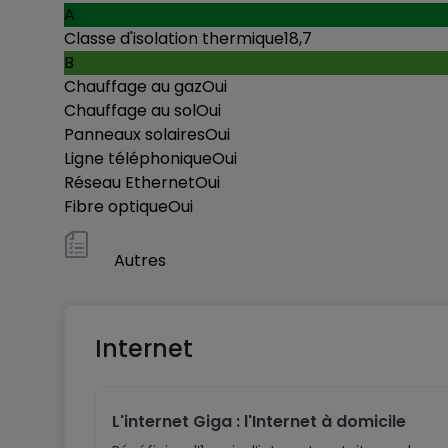
A
Classe d'isolation thermique
18,7
B
Chauffage au gaz
Oui
Chauffage au sol
Oui
Panneaux solaires
Oui
Ligne téléphonique
Oui
Réseau Ethernet
Oui
Fibre optique
Oui
Autres
Internet
L'internet Giga : l'Internet à domicile