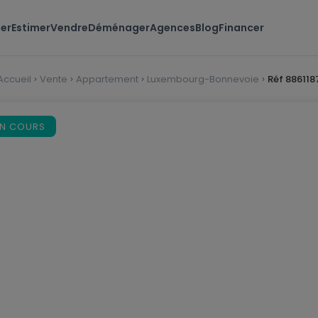
er
Estimer
Vendre
Déménager
Agences
Blog
Financer
Accueil
Vente
Appartement
Luxembourg-Bonnevoie
Réf 886118
EN COURS